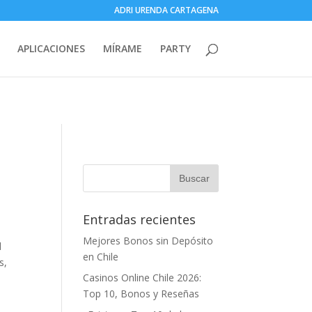
ADRI URENDA CARTAGENA
_server/WordpressTest/wp-
APLICACIONES
MÍRAME
PARTY
Entradas recientes
Mejores Bonos sin Depósito
d
en Chile
s,
Casinos Online Chile 2026:
Top 10, Bonos y Reseñas