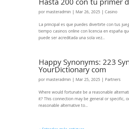
Hasta 200 con tu primer 
por
masteradmin
|
Mar 26, 2025
|
Casino
La principal es que puedes divertirte con tus ju
tiempo casinos online con licencia en españa q
puede ser acreditada una sola vez...
Happy Synonyms: 223 Sy
YourDictionary com
por
masteradmin
|
Mar 25, 2025
|
Partners
Where would fortunate be a reasonable alternati
it? This connection may be general or specific,
reasonable alternative to...