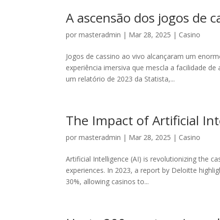
A ascensão dos jogos de c
por
masteradmin
|
Mar 28, 2025
|
Casino
Jogos de cassino ao vivo alcançaram um enorm
experiência imersiva que mescla a facilidade d
um relatório de 2023 da Statista,...
The Impact of Artificial I
por
masteradmin
|
Mar 28, 2025
|
Casino
Artificial Intelligence (AI) is revolutionizing th
experiences. In 2023, a report by Deloitte highli
30%, allowing casinos to...