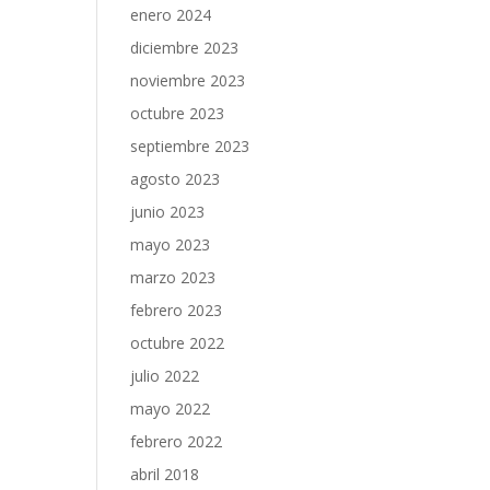
enero 2024
diciembre 2023
noviembre 2023
octubre 2023
septiembre 2023
agosto 2023
junio 2023
mayo 2023
marzo 2023
febrero 2023
octubre 2022
julio 2022
mayo 2022
febrero 2022
abril 2018