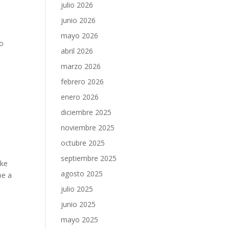
julio 2026
junio 2026
mayo 2026
mo
abril 2026
marzo 2026
febrero 2026
enero 2026
diciembre 2025
noviembre 2025
octubre 2025
septiembre 2025
ike
agosto 2025
be a
julio 2025
junio 2025
mayo 2025