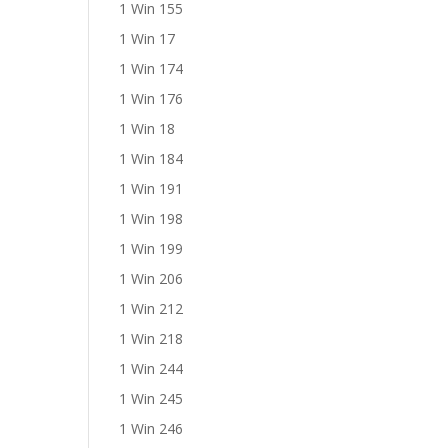
1 Win 155
1 Win 17
1 Win 174
1 Win 176
1 Win 18
1 Win 184
1 Win 191
1 Win 198
1 Win 199
1 Win 206
1 Win 212
1 Win 218
1 Win 244
1 Win 245
1 Win 246