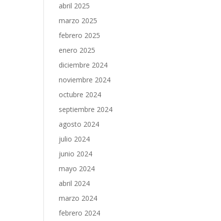
abril 2025
marzo 2025
febrero 2025
enero 2025
diciembre 2024
noviembre 2024
octubre 2024
septiembre 2024
agosto 2024
julio 2024
junio 2024
mayo 2024
abril 2024
marzo 2024
febrero 2024