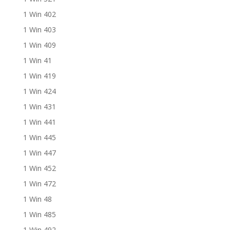
1 Win 402
1 Win 403
1 Win 409
1 Win 41
1 Win 419
1 Win 424
1 Win 431
1 Win 441
1 Win 445
1 Win 447
1 Win 452
1 Win 472
1 Win 48
1 Win 485
1 Win 492