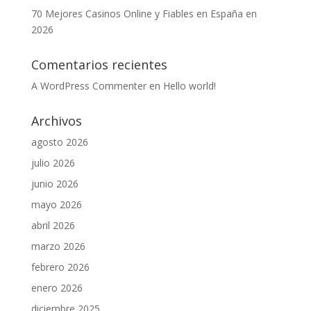
70 Mejores Casinos Online y Fiables en España en
2026
Comentarios recientes
A WordPress Commenter
en
Hello world!
Archivos
agosto 2026
julio 2026
junio 2026
mayo 2026
abril 2026
marzo 2026
febrero 2026
enero 2026
diciembre 2025