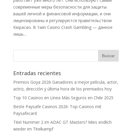
работает уже много лет. Они используют самые
современные меры безопасности для защиты
вашей личной и финансовой информации, и они
лицензированы и регулируются правительством
Кюрасао. В 1win Casino Crash Gambling — данное
лишь...
Entradas recientes
Premios Goya 2026 Ganadores a mejor película, actor,
actriz, dirección y última hora de los premiados hoy
Top 10 Casinos en Línea Más Seguros en Chile 2025
Beste Paysafe Casinos 2026: Top-Casinos mit
Paysafecard
Titel Nummer 2 im ADAC GT Masters? Mies endlich
wieder im Titelkampf