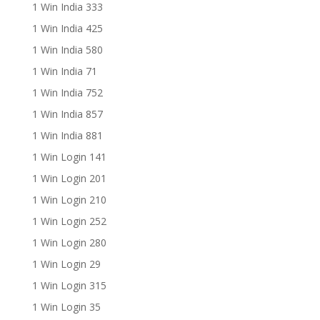
1 Win India 333
1 Win India 425
1 Win India 580
1 Win India 71
1 Win India 752
1 Win India 857
1 Win India 881
1 Win Login 141
1 Win Login 201
1 Win Login 210
1 Win Login 252
1 Win Login 280
1 Win Login 29
1 Win Login 315
1 Win Login 35