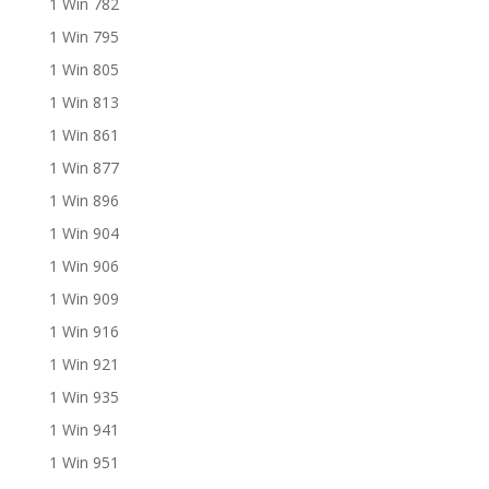
1 Win 782
1 Win 795
1 Win 805
1 Win 813
1 Win 861
1 Win 877
1 Win 896
1 Win 904
1 Win 906
1 Win 909
1 Win 916
1 Win 921
1 Win 935
1 Win 941
1 Win 951