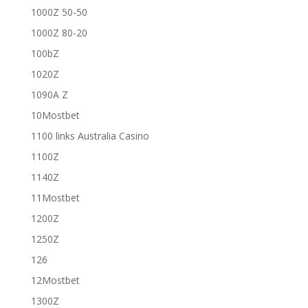
1000Z 50-50
1000Z 80-20
100bZ
1020Z
1090A Z
10Mostbet
1100 links Australia Casino
1100Z
1140Z
11Mostbet
1200Z
1250Z
126
12Mostbet
1300Z