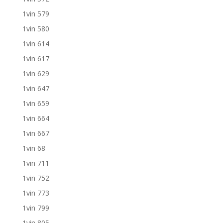
1vin 579
1vin 580
1vin 614
1vin 617
1vin 629
1vin 647
1vin 659
1vin 664
1vin 667
1vin 68
1vin 711
1vin 752
1vin 773
1vin 799
1vin 805