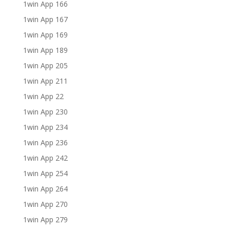
1win App 166
1win App 167
1win App 169
1win App 189
1win App 205
1win App 211
1win App 22
1win App 230
1win App 234
1win App 236
1win App 242
1win App 254
1win App 264
1win App 270
1win App 279