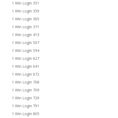
1 Win Login 351
1 Win Login 359
1 Win Login 365
1 Win Login 371
1 Win Login 413
1 Win Login 507
1 Win Login 594
1 Win Login 627
1 Win Login 641
1 Win Login 672
1 Win Login 708
1 Win Login 709
1 Win Login 729
1 Win Login 791
1 Win Login 805