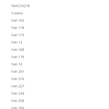
1bet210218
1casino
1vin 103
1vin 118
1vin 119
1vin 13
1vin 168
1vin 179
1vin 19
1vin 201
1vin 216
1vin 227
1vin 244
1vin 258
1vin 284