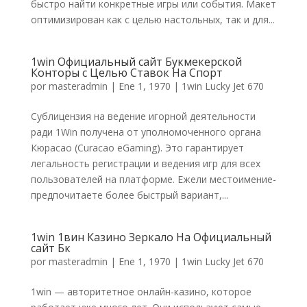
быстро найти конкретные игры или события. Макет
оптимизирован как с целью настольных, так и для...
1win Официальный сайт Букмекерской
Конторы с Целью Ставок На Спорт
por
masteradmin
|
Ene 1, 1970
|
1win Lucky Jet 670
Сублицензия на ведение игорной деятельности
ради 1Win получена от уполномоченного органа
Кюрасао (Curacao eGaming). Это гарантирует
легальность регистрации и ведения игр для всех
пользователей на платформе. Ежели местоимение-
предпочитаете более быстрый вариант,...
1win 1вин Казино Зеркало На Официальный
сайт Бк
por
masteradmin
|
Ene 1, 1970
|
1win Lucky Jet 670
1win — авторитетное онлайн-казино, которое