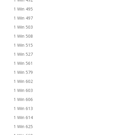
1 Win 495
1 Win 497
1 Win 503
1 Win 508
1 Win 515
1 Win 527
1 Win 561
1 Win 579
1 Win 602
1 Win 603
1 Win 606
1 Win 613
1 Win 614
1 Win 625