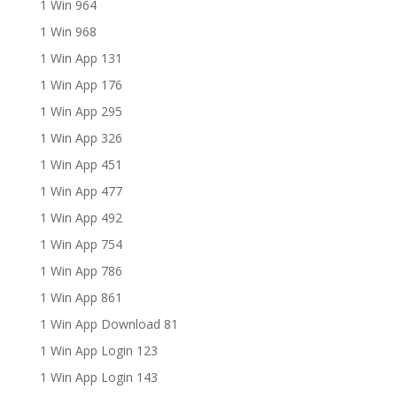
1 Win 964
1 Win 968
1 Win App 131
1 Win App 176
1 Win App 295
1 Win App 326
1 Win App 451
1 Win App 477
1 Win App 492
1 Win App 754
1 Win App 786
1 Win App 861
1 Win App Download 81
1 Win App Login 123
1 Win App Login 143