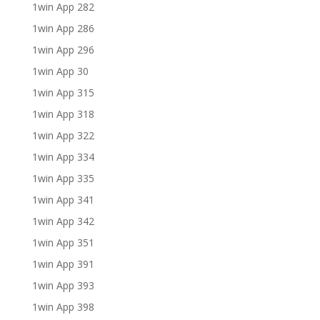
1win App 282
1win App 286
1win App 296
1win App 30
1win App 315
1win App 318
1win App 322
1win App 334
1win App 335
1win App 341
1win App 342
1win App 351
1win App 391
1win App 393
1win App 398