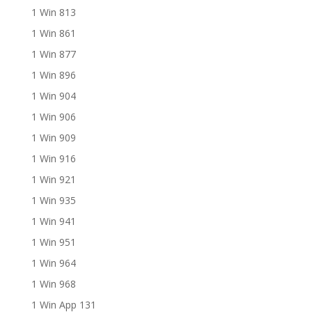
1 Win 813
1 Win 861
1 Win 877
1 Win 896
1 Win 904
1 Win 906
1 Win 909
1 Win 916
1 Win 921
1 Win 935
1 Win 941
1 Win 951
1 Win 964
1 Win 968
1 Win App 131