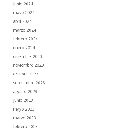
junio 2024
mayo 2024
abril 2024
marzo 2024
febrero 2024
enero 2024
diciembre 2023
noviembre 2023
octubre 2023
septiembre 2023
agosto 2023
junio 2023
mayo 2023
marzo 2023
febrero 2023