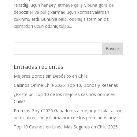
rahatlığı üçün hər şeyi etməyə çalışır, buna görə də
depozitlər və pul çıxarmaq üçün komissiyalardan
çəkinmə etdi. Bununla belə, ödəniş sistemləri öz
xidmətləri üçün ödəniş tələb...
Entradas recientes
Mejores Bonos sin Depósito en Chile
Casinos Online Chile 2026: Top 10, Bonos y Reseñas
¿Existe un Top 10 de los mejores casinos online en
Chile?
Premios Goya 2026 Ganadores a mejor película, actor,
actriz, dirección y última hora de los premiados hoy
Top 10 Casinos en Línea Más Seguros en Chile 2025