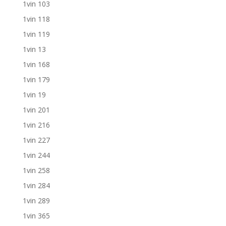
1vin 103
1vin 118
1vin 119
1vin 13
1vin 168
1vin 179
1vin 19
1vin 201
1vin 216
1vin 227
1vin 244
1vin 258
1vin 284
1vin 289
1vin 365