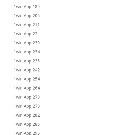
1win App 189
1win App 205
1win App 211
1win App 22
1win App 230
1win App 234
1win App 236
1win App 242
1win App 254
1win App 264
1win App 270
1win App 279
1win App 282
1win App 286
1win App 296