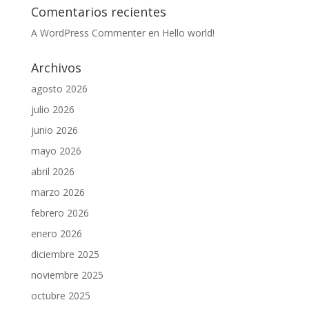
Comentarios recientes
A WordPress Commenter
en
Hello world!
Archivos
agosto 2026
julio 2026
junio 2026
mayo 2026
abril 2026
marzo 2026
febrero 2026
enero 2026
diciembre 2025
noviembre 2025
octubre 2025