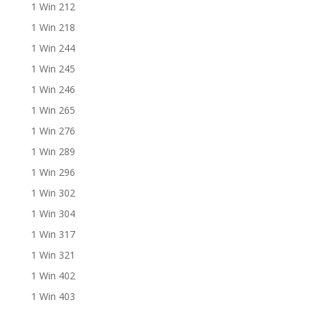
1 Win 212
1 Win 218
1 Win 244
1 Win 245
1 Win 246
1 Win 265
1 Win 276
1 Win 289
1 Win 296
1 Win 302
1 Win 304
1 Win 317
1 Win 321
1 Win 402
1 Win 403