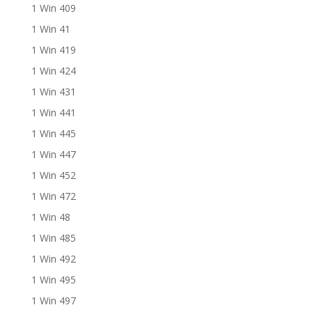
1 Win 409
1 Win 41
1 Win 419
1 Win 424
1 Win 431
1 Win 441
1 Win 445
1 Win 447
1 Win 452
1 Win 472
1 Win 48
1 Win 485
1 Win 492
1 Win 495
1 Win 497