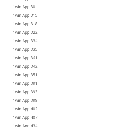
1win App 30
1win App 315
1win App 318
1win App 322
1win App 334
1win App 335
1win App 341
1win App 342
1win App 351
1win App 391
1win App 393
1win App 398
1win App 402
1win App 407
1win App 434