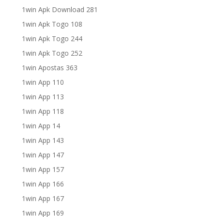
1win Apk Download 281
1win Apk Togo 108
1win Apk Togo 244
1win Apk Togo 252
1win Apostas 363
1win App 110
1win App 113
1win App 118
1win App 14
1win App 143
1win App 147
1win App 157
1win App 166
1win App 167
1win App 169