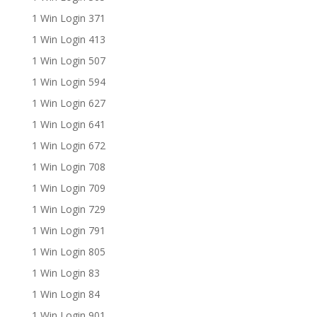
1 Win Login 371
1 Win Login 413
1 Win Login 507
1 Win Login 594
1 Win Login 627
1 Win Login 641
1 Win Login 672
1 Win Login 708
1 Win Login 709
1 Win Login 729
1 Win Login 791
1 Win Login 805
1 Win Login 83
1 Win Login 84
1 Win Login 901