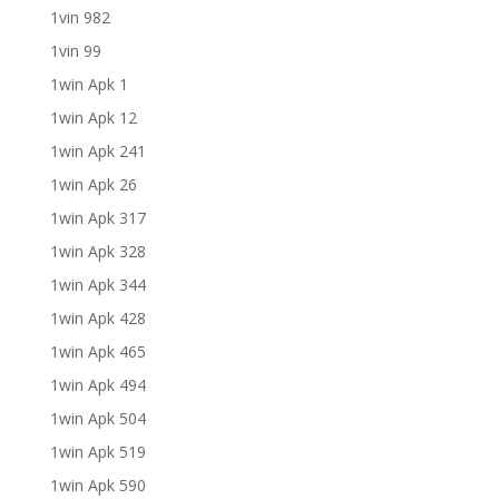
1vin 982
1vin 99
1win Apk 1
1win Apk 12
1win Apk 241
1win Apk 26
1win Apk 317
1win Apk 328
1win Apk 344
1win Apk 428
1win Apk 465
1win Apk 494
1win Apk 504
1win Apk 519
1win Apk 590