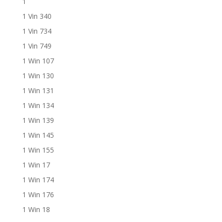
1
1 Vin 340
1 Vin 734
1 Vin 749
1 Win 107
1 Win 130
1 Win 131
1 Win 134
1 Win 139
1 Win 145
1 Win 155
1 Win 17
1 Win 174
1 Win 176
1 Win 18