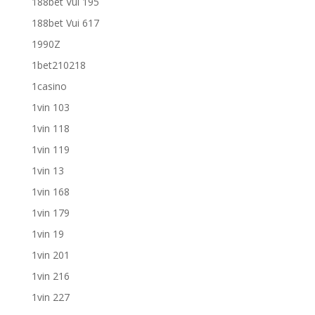
188bet Vui 195
188bet Vui 617
1990Z
1bet210218
1casino
1vin 103
1vin 118
1vin 119
1vin 13
1vin 168
1vin 179
1vin 19
1vin 201
1vin 216
1vin 227