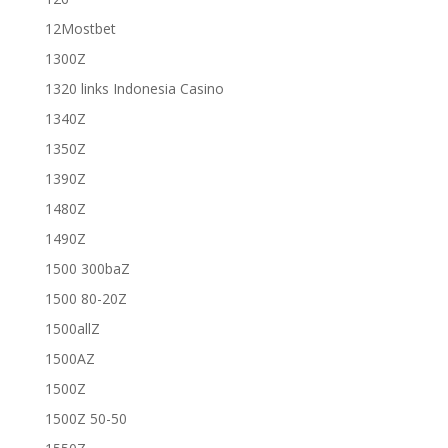
12Mostbet
1300Z
1320 links Indonesia Casino
1340Z
1350Z
1390Z
1480Z
1490Z
1500 300baZ
1500 80-20Z
1500allZ
1500AZ
1500Z
1500Z 50-50