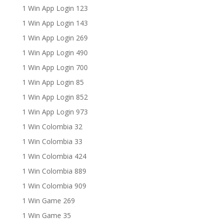
1 Win App Login 123
1 Win App Login 143
1 Win App Login 269
1 Win App Login 490
1 Win App Login 700
1 Win App Login 85
1 Win App Login 852
1 Win App Login 973
1 Win Colombia 32
1 Win Colombia 33
1 Win Colombia 424
1 Win Colombia 889
1 Win Colombia 909
1 Win Game 269
1 Win Game 35