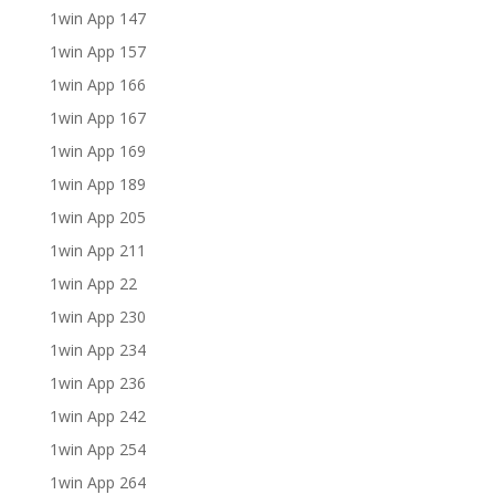
1win App 147
1win App 157
1win App 166
1win App 167
1win App 169
1win App 189
1win App 205
1win App 211
1win App 22
1win App 230
1win App 234
1win App 236
1win App 242
1win App 254
1win App 264