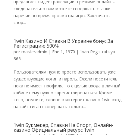
предлагает видеотрансляции в режиме онлайн –
следовательно вам можете совершать ставки
наречие во время просмотра игры. Заключать
спор...
1win Казино И Ставки В Украине бонус За
Регистрацию 500%
por
masteradmin
|
Ene 1, 1970
|
1win Registratsiya
865
Пользователям нужно просто использовать уже
существующие логин и пароль. Ежели посетитель
пока не имеет профиля, то с целью входа в личный
кабинет ему нужно зарегистрироваться. Кроме
того, помните, словно в интернет-казино 1win вход
на сайт гигант совершать только...
1win Букмекер, Ставки На Спорт, Онлайн-
казино Официальный ресурс 1win