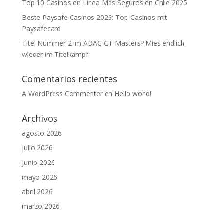
Top 10 Casinos en Línea Más Seguros en Chile 2025
Beste Paysafe Casinos 2026: Top-Casinos mit
Paysafecard
Titel Nummer 2 im ADAC GT Masters? Mies endlich
wieder im Titelkampf
Comentarios recientes
A WordPress Commenter
en
Hello world!
Archivos
agosto 2026
julio 2026
junio 2026
mayo 2026
abril 2026
marzo 2026