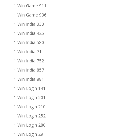
1 Win Game 911
1 Win Game 936
1 Win India 333
1 Win India 425
1 Win India 580
1 Win India 71
1 Win India 752
1 Win India 857
1 Win India 881
1 Win Login 141
1 Win Login 201
1 Win Login 210
1 Win Login 252
1 Win Login 280
1 Win Login 29