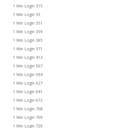
1 Win Login 315
1 Win Login 35
1 Win Login 351
1 Win Login 359
1 Win Login 365
1 Win Login 371
1 Win Login 413
1 Win Login 507
1 Win Login 594
1 Win Login 627
1 Win Login 641
1 Win Login 672
1 Win Login 708
1 Win Login 709
1 Win Login 729