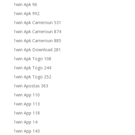
1win Apk 96
1win Apk 992
1win Apk Cameroun 531
1win Apk Cameroun 874
1win Apk Cameroun 885
1win Apk Download 281
1win Apk Togo 108
1win Apk Togo 244
1win Apk Togo 252
1win Apostas 363
1win App 110
1win App 113
1win App 118
1win App 14
1win App 143