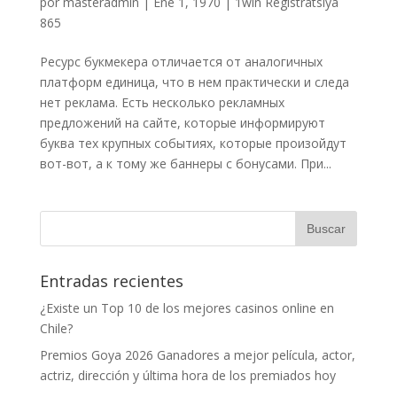
por
masteradmin
|
Ene 1, 1970
|
1win Registratsiya
865
Ресурс букмекера отличается от аналогичных
платформ единица, что в нем практически и следа
нет реклама. Есть несколько рекламных
предложений на сайте, которые информируют
буква тех крупных событиях, которые произойдут
вот-вот, а к тому же баннеры с бонусами. При...
Entradas recientes
¿Existe un Top 10 de los mejores casinos online en
Chile?
Premios Goya 2026 Ganadores a mejor película, actor,
actriz, dirección y última hora de los premiados hoy