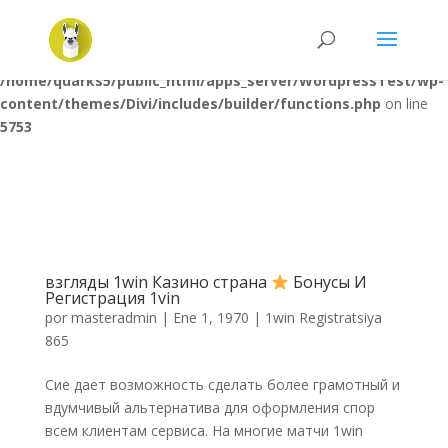
Warning
: "continue" targeting switch is equivalent to "break". Did
you mean to use "continue 2"? in
/home/quarks5/public_html/apps_server/WordpressTest/wp-
content/themes/Divi/includes/builder/functions.php
on line
5753
взгляды 1win Казино страна
Бонусы И
Регистрация 1vin
por
masteradmin
|
Ene 1, 1970
|
1win Registratsiya
865
Сие дает возможность сделать более грамотный и
вдумчивый альтернатива для оформления спор
всем клиентам сервиса. На многие матчи 1win