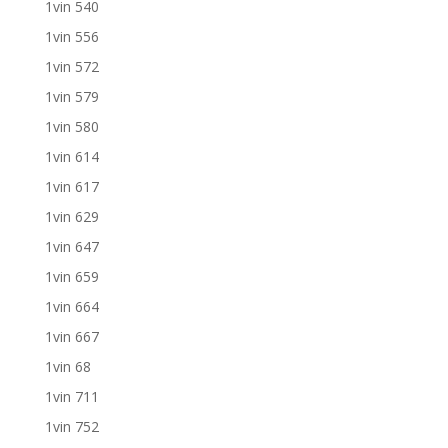
1vin 540
1vin 556
1vin 572
1vin 579
1vin 580
1vin 614
1vin 617
1vin 629
1vin 647
1vin 659
1vin 664
1vin 667
1vin 68
1vin 711
1vin 752