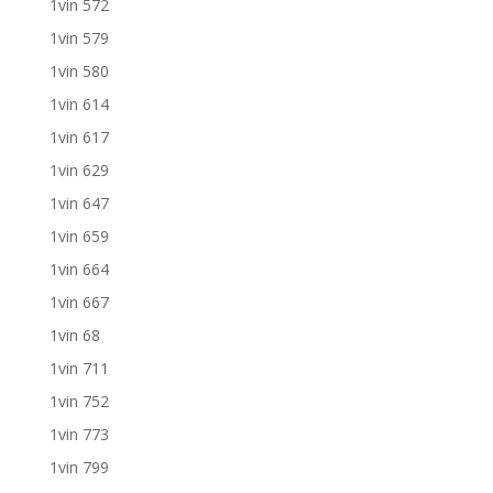
1vin 572
1vin 579
1vin 580
1vin 614
1vin 617
1vin 629
1vin 647
1vin 659
1vin 664
1vin 667
1vin 68
1vin 711
1vin 752
1vin 773
1vin 799