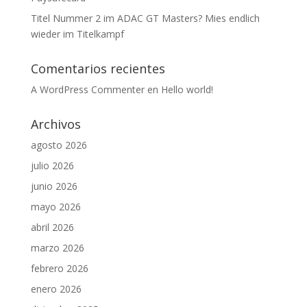
Titel Nummer 2 im ADAC GT Masters? Mies endlich
wieder im Titelkampf
Comentarios recientes
A WordPress Commenter
en
Hello world!
Archivos
agosto 2026
julio 2026
junio 2026
mayo 2026
abril 2026
marzo 2026
febrero 2026
enero 2026