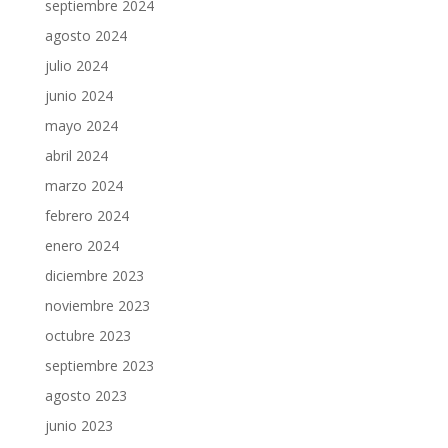
septiembre 2024
agosto 2024
julio 2024
junio 2024
mayo 2024
abril 2024
marzo 2024
febrero 2024
enero 2024
diciembre 2023
noviembre 2023
octubre 2023
septiembre 2023
agosto 2023
junio 2023