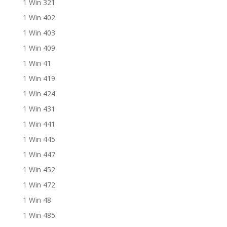
1 Win 321
1 Win 402
1 Win 403
1 Win 409
1 Win 41
1 Win 419
1 Win 424
1 Win 431
1 Win 441
1 Win 445
1 Win 447
1 Win 452
1 Win 472
1 Win 48
1 Win 485