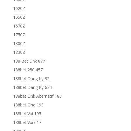
1620Z
1650Z
1670Z
1750Z
1800Z
1830Z
188 Bet Link 877
188bet 250 457
188bet Dang Ky 32
188bet Dang Ky 674
188bet Link Alternatif 183
188bet One 193
188bet Vui 195
188bet Vui 617