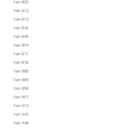
1vin 805
1vin 812
1vin 813
1vin 845
1vin 849
1vin 859
1vin 871
1vin 878
1vin 888
1vin 889
1vin 898
1vin 907
1vin 913
1vin 942
1vin 948