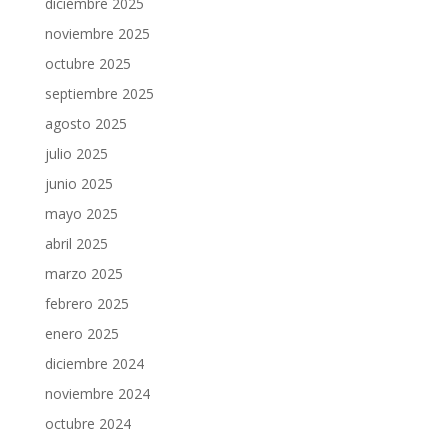
diciembre 2025
noviembre 2025
octubre 2025
septiembre 2025
agosto 2025
julio 2025
junio 2025
mayo 2025
abril 2025
marzo 2025
febrero 2025
enero 2025
diciembre 2024
noviembre 2024
octubre 2024