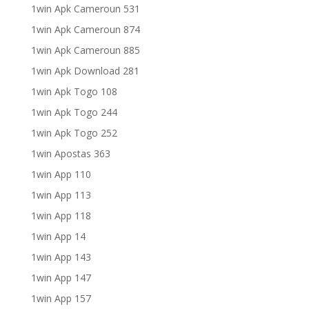
1win Apk Cameroun 531
1win Apk Cameroun 874
1win Apk Cameroun 885
1win Apk Download 281
1win Apk Togo 108
1win Apk Togo 244
1win Apk Togo 252
1win Apostas 363
1win App 110
1win App 113
1win App 118
1win App 14
1win App 143
1win App 147
1win App 157