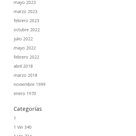
mayo 2023
marzo 2023
febrero 2023
octubre 2022
julio 2022
mayo 2022
febrero 2022
abril 2018
marzo 2018
noviembre 1999
enero 1970
Categorías
1
1 Vin 340