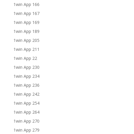
1win App 166
1win App 167
1win App 169
1win App 189
1win App 205
1win App 211
1win App 22
1win App 230
1win App 234
1win App 236
1win App 242
1win App 254
1win App 264
1win App 270
1win App 279