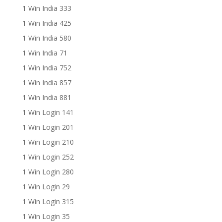
1 Win India 333
1 Win India 425
1 Win India 580
1 Win India 71
1 Win India 752
1 Win India 857
1 Win India 881
1 Win Login 141
1 Win Login 201
1 Win Login 210
1 Win Login 252
1 Win Login 280
1 Win Login 29
1 Win Login 315
1 Win Login 35