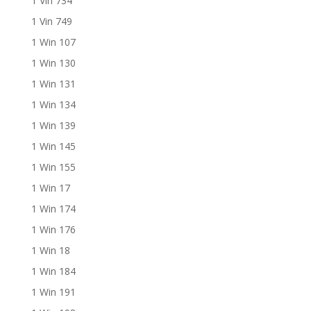
1 Vin 734
1 Vin 749
1 Win 107
1 Win 130
1 Win 131
1 Win 134
1 Win 139
1 Win 145
1 Win 155
1 Win 17
1 Win 174
1 Win 176
1 Win 18
1 Win 184
1 Win 191