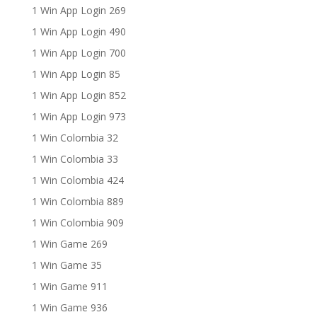
1 Win App Login 269
1 Win App Login 490
1 Win App Login 700
1 Win App Login 85
1 Win App Login 852
1 Win App Login 973
1 Win Colombia 32
1 Win Colombia 33
1 Win Colombia 424
1 Win Colombia 889
1 Win Colombia 909
1 Win Game 269
1 Win Game 35
1 Win Game 911
1 Win Game 936