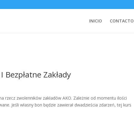
you mean to use "continue 2"? in
/home/quarks5/public_html/apps
53
INICIO
CONTACTO
I Bezpłatne Zakłady
 na rzecz zwolenników zakładów AKO. Zależnie od momentu ilości
ne. Jeśli własny bon będzie zawierał dwadzieścia zdarzeń, tej kurs