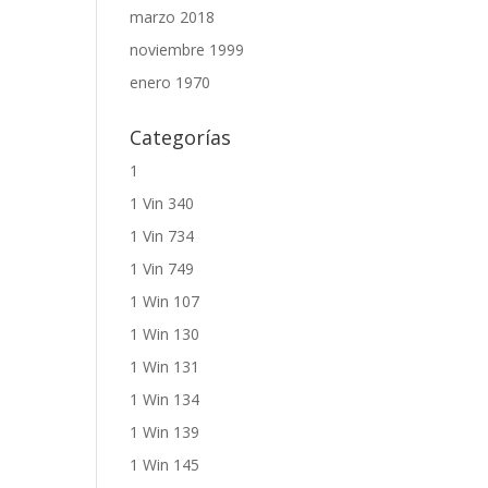
marzo 2018
noviembre 1999
enero 1970
Categorías
1
1 Vin 340
1 Vin 734
1 Vin 749
1 Win 107
1 Win 130
1 Win 131
1 Win 134
1 Win 139
1 Win 145