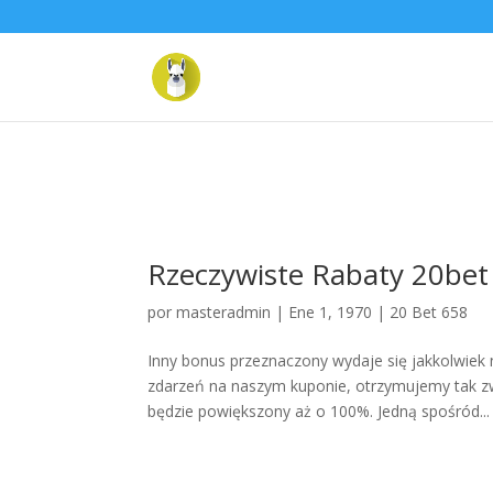
Warning
: "continue" targeting switch is equivalent to "break". Did 
content/themes/Divi/includes/builder/functions.php
on line
57
Rzeczywiste Rabaty 20bet 
por
masteradmin
|
Ene 1, 1970
|
20 Bet 658
Inny bonus przeznaczony wydaje się jakkolwiek
zdarzeń na naszym kuponie, otrzymujemy tak zwa
będzie powiększony aż o 100%. Jedną spośród...