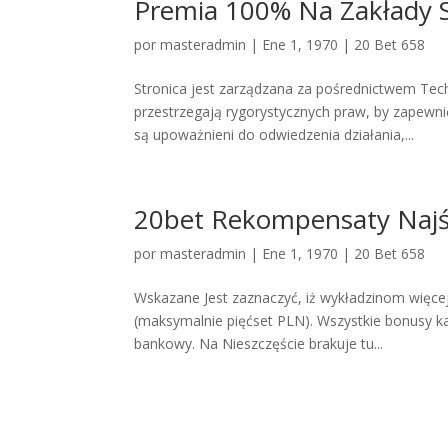
Premia 100% Na Zakłady 
por
masteradmin
|
Ene 1, 1970
|
20 Bet 658
Stronica jest zarządzana za pośrednictwem Tech
przestrzegają rygorystycznych praw, by zapewn
są upoważnieni do odwiedzenia działania,...
20bet Rekompensaty Najśw
por
masteradmin
|
Ene 1, 1970
|
20 Bet 658
Wskazane Jest zaznaczyć, iż wykładzinom więc
(maksymalnie pięćset PLN). Wszystkie bonusy k
bankowy. Na Nieszczęście brakuje tu...