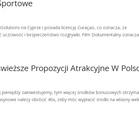
Sportowe
Solutions na Cyprze i posiada licencję Curaçao, co oznacza, że
ić uczciwość i bezpieczeństwo rozgrywki. Film Dokumentalny oznacza
ieższe Propozycji Atrakcyjne W Pols
ej pieniędzy zainwestujemy, tym więcej środków bonusowych otrzy
asynowe należy obrócić 40x, żeby móc wypłacić środki na własny wek