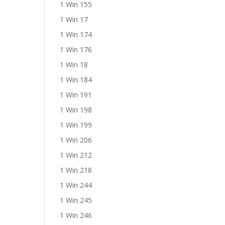
1 Win 155
1 Win 17
1 Win 174
1 Win 176
1 Win 18
1 Win 184
1 Win 191
1 Win 198
1 Win 199
1 Win 206
1 Win 212
1 Win 218
1 Win 244
1 Win 245
1 Win 246