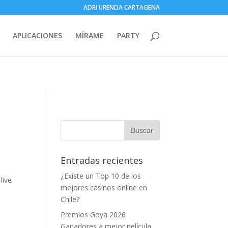
ADRI URENDA CARTAGENA
_server/WordpressTest/wp-
APLICACIONES
MÍRAME
PARTY
Entradas recientes
¿Existe un Top 10 de los
live
mejores casinos online en
Chile?
Premios Goya 2026
Ganadores a mejor película,