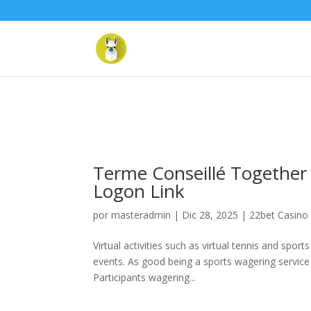
Warning
: "continue" targeting switch is equivalent to "break". Did 
content/themes/Divi/includes/builder/functions.php
on line
57
Terme Conseillé Together
Logon Link
por
masteradmin
|
Dic 28, 2025
|
22bet Casino
Virtual activities such as virtual tennis and sport
events. As good being a sports wagering service 
Participants wagering...