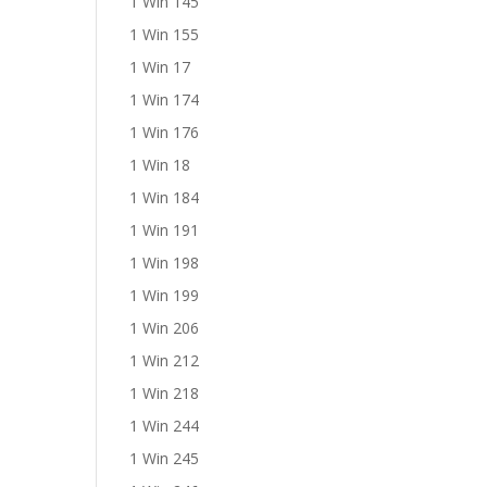
1 Win 145
1 Win 155
1 Win 17
1 Win 174
1 Win 176
1 Win 18
1 Win 184
1 Win 191
1 Win 198
1 Win 199
1 Win 206
1 Win 212
1 Win 218
1 Win 244
1 Win 245