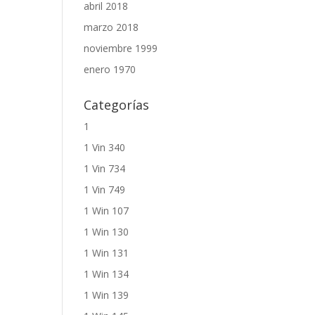
abril 2018
marzo 2018
noviembre 1999
enero 1970
Categorías
1
1 Vin 340
1 Vin 734
1 Vin 749
1 Win 107
1 Win 130
1 Win 131
1 Win 134
1 Win 139