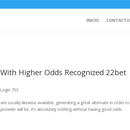
you mean to use "continue 2"? in
/home/quarks5/public_html/apps
53
INICIO
CONTACTO
 With Higher Odds Recognized 22bet
 Login 755
s are usually likewise available, generating a great alternate in order to 
provider will be, it’s absolutely nothing without having good odds.