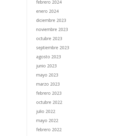
febrero 2024
enero 2024
diciembre 2023
noviembre 2023
octubre 2023
septiembre 2023
agosto 2023
junio 2023
mayo 2023
marzo 2023
febrero 2023
octubre 2022
julio 2022
mayo 2022
febrero 2022