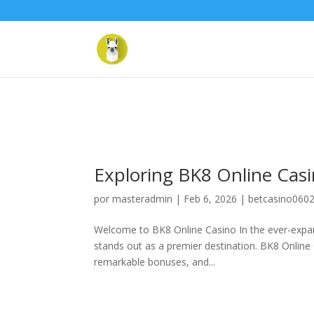
Warning
: "continue" targeting switch is equivalent to "break". Did 
content/themes/Divi/includes/builder/functions.php
on line
57
Exploring BK8 Online Cas
por
masteradmin
|
Feb 6, 2026
|
betcasino060
Welcome to BK8 Online Casino In the ever-expan
stands out as a premier destination. BK8 Online 
remarkable bonuses, and...