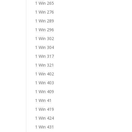
1 Win 265
1 Win 276
1 Win 289
1 Win 296
1 Win 302
1 Win 304
1 Win 317
1 Win 321
1 Win 402
1 Win 403
1 Win 409
1 Win 41
1 Win 419
1 Win 424
1 Win 431