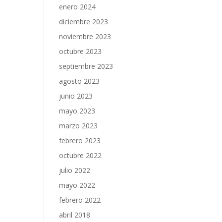
enero 2024
diciembre 2023
noviembre 2023
octubre 2023
septiembre 2023
agosto 2023
junio 2023
mayo 2023
marzo 2023
febrero 2023
octubre 2022
julio 2022
mayo 2022
febrero 2022
abril 2018