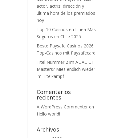
actor, actriz, dirección y
última hora de los premiados
hoy
Top 10 Casinos en Línea Más
Seguros en Chile 2025
Beste Paysafe Casinos 2026:
Top-Casinos mit Paysafecard
Titel Nummer 2 im ADAC GT
Masters? Mies endlich wieder
im Titelkampf
Comentarios
recientes
A WordPress Commenter
en
Hello world!
Archivos