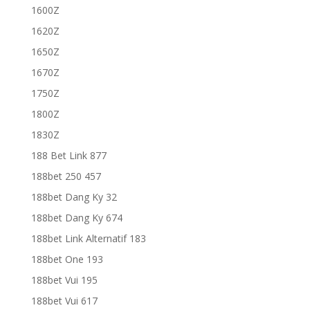
1600Z
1620Z
1650Z
1670Z
1750Z
1800Z
1830Z
188 Bet Link 877
188bet 250 457
188bet Dang Ky 32
188bet Dang Ky 674
188bet Link Alternatif 183
188bet One 193
188bet Vui 195
188bet Vui 617