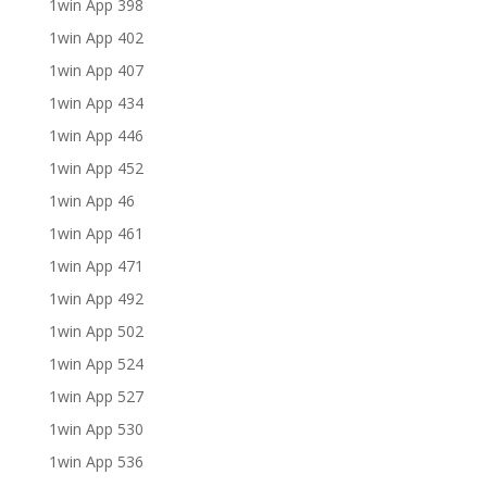
1win App 398
1win App 402
1win App 407
1win App 434
1win App 446
1win App 452
1win App 46
1win App 461
1win App 471
1win App 492
1win App 502
1win App 524
1win App 527
1win App 530
1win App 536