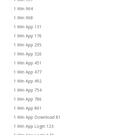
1 Win 964
1 Win 968
1 Win App 131
1 Win App 176
1 Win App 295
1 Win App 326
1 Win App 451
1 Win App 477
1 Win App 492
1 Win App 754
1 Win App 786
1 Win App 861
1 Win App Download 81
1 Win App Login 123