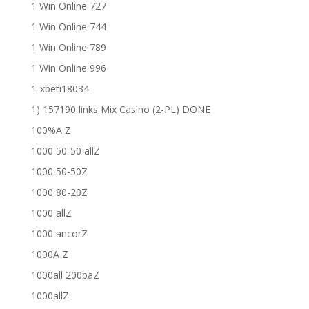
1 Win Online 727
1 Win Online 744
1 Win Online 789
1 Win Online 996
1-xbeti18034
1) 157190 links Mix Casino (2-PL) DONE
100%A Z
1000 50-50 allZ
1000 50-50Z
1000 80-20Z
1000 allZ
1000 ancorZ
1000A Z
1000all 200baZ
1000allZ