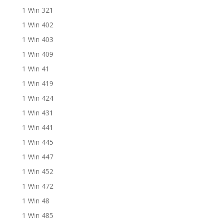
1 Win 321
1 Win 402
1 Win 403
1 Win 409
1 Win 41
1 Win 419
1 Win 424
1 Win 431
1 Win 441
1 Win 445
1 Win 447
1 Win 452
1 Win 472
1 Win 48
1 Win 485