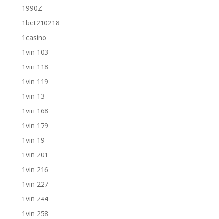
1990Z
1bet210218
1casino
1vin 103
1vin 118
1vin 119
1vin 13
1vin 168
1vin 179
1vin 19
1vin 201
1vin 216
1vin 227
1vin 244
1vin 258