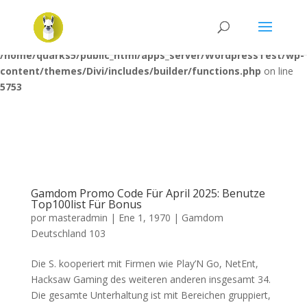
Warning
: "continue" targeting switch is equivalent to "break". Did
you mean to use "continue 2"? in
/home/quarks5/public_html/apps_server/WordpressTest/wp-
content/themes/Divi/includes/builder/functions.php
on line
5753
Gamdom Promo Code Für April 2025: Benutze
Top100list Für Bonus
por
masteradmin
|
Ene 1, 1970
|
Gamdom
Deutschland 103
Die S. kooperiert mit Firmen wie Play’N Go, NetEnt,
Hacksaw Gaming des weiteren anderen insgesamt 34.
Die gesamte Unterhaltung ist mit Bereichen gruppiert,