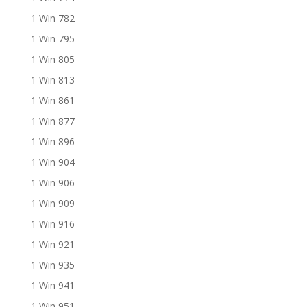
1 Win 782
1 Win 795
1 Win 805
1 Win 813
1 Win 861
1 Win 877
1 Win 896
1 Win 904
1 Win 906
1 Win 909
1 Win 916
1 Win 921
1 Win 935
1 Win 941
1 Win 951