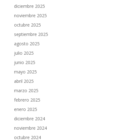
diciembre 2025
noviembre 2025
octubre 2025
septiembre 2025
agosto 2025
julio 2025
junio 2025
mayo 2025
abril 2025
marzo 2025
febrero 2025
enero 2025
diciembre 2024
noviembre 2024
octubre 2024