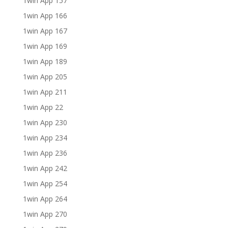
1win App 157
1win App 166
1win App 167
1win App 169
1win App 189
1win App 205
1win App 211
1win App 22
1win App 230
1win App 234
1win App 236
1win App 242
1win App 254
1win App 264
1win App 270