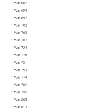
1 Win 682
1 Win 694
1 Win 697
1 Win 702
1 Win 705
1 Win 707
1 Win 724
1 Win 728
1 Win 75
1 Win 754
1 Win 774
1 Win 782
1 Win 795
1 Win 805
1 Win 813