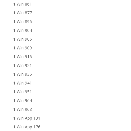
1 Win 861
1 Win 877
1 Win 896
1 Win 904
1 Win 906
1 Win 909
1 Win 916
1 Win 921
1 Win 935
1 Win 941
1 Win 951
1 Win 964
1 Win 968
1 Win App 131
1 Win App 176