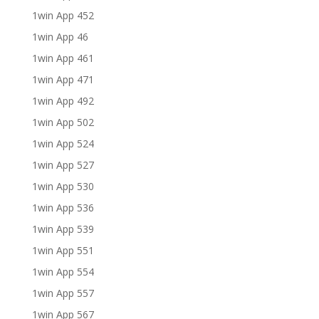
1win App 452
1win App 46
1win App 461
1win App 471
1win App 492
1win App 502
1win App 524
1win App 527
1win App 530
1win App 536
1win App 539
1win App 551
1win App 554
1win App 557
1win App 567