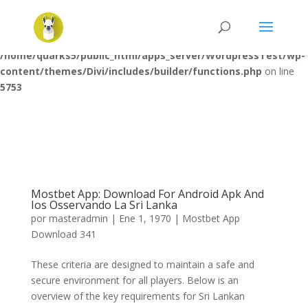
Warning
: "continue" targeting switch is equivalent to "break". Did
you mean to use "continue 2"? in
/home/quarks5/public_html/apps_server/WordpressTest/wp-
content/themes/Divi/includes/builder/functions.php
on line
5753
Mostbet App: Download For Android Apk And
Ios Osservando La Sri Lanka
por
masteradmin
|
Ene 1, 1970
|
Mostbet App
Download 341
These criteria are designed to maintain a safe and
secure environment for all players. Below is an
overview of the key requirements for Sri Lankan