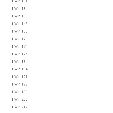
1 Win 131
1 Win 134
1 Win 139
1 Win 145
1 Win 155
1 Win 17
1 Win 174
1 Win 176
1 Win 18
1 Win 184
1 Win 191
1 Win 198
1 Win 199
1 Win 206
1 Win 212