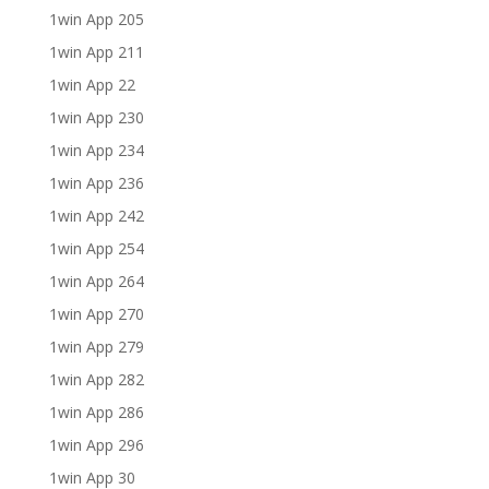
1win App 205
1win App 211
1win App 22
1win App 230
1win App 234
1win App 236
1win App 242
1win App 254
1win App 264
1win App 270
1win App 279
1win App 282
1win App 286
1win App 296
1win App 30