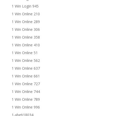
1 Win Login 945
1 Win Online 210
1 Win Online 289
1 Win Online 306
1 Win Online 358
1 Win Online 410
1 Win Online 51
1 Win Online 562
1 Win Online 637
1 Win Online 661
1 Win Online 727
1 Win Online 744
1 Win Online 789
1 Win Online 996
1-xbeti18034