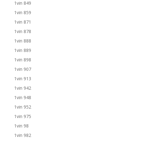
1vin 849
1vin 859
1vin 871
1vin 878
1vin 888
1vin 889
1vin 898
1vin 907
1vin 913
1vin 942
1vin 948
1vin 952
1vin 975
1vin 98
1vin 982