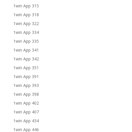
1win App 315
1win App 318
1win App 322
1win App 334
1win App 335
1win App 341
1win App 342
1win App 351
1win App 391
1win App 393
1win App 398
1win App 402
1win App 407
1win App 434
1win App 446