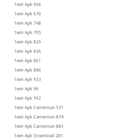
1win Apk 666
1win Apk 670
1win Apk 748
1win Apk 795
1win Apk 829
1win Apk 836
1win Apk 861
1win Apk 886
1win Apk 933
1win Apk 96
1win Apk 992
1win Apk Cameroun 531
1win Apk Cameroun 874
1win Apk Cameroun 885
1win Apk Download 281