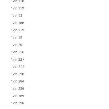
1vin 118
1vin 119
1vin 13
1vin 168
1vin 179
1vin 19
1vin 201
1vin 216
1vin 227
1vin 244
1vin 258
1vin 284
1vin 289
1vin 365
1vin 398