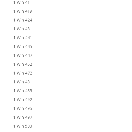
1 Win 41
1 Win 419
1 Win 424
1 Win 431
1 Win 441
1 Win 445
1 Win 447
1 Win 452
1 Win 472
1 Win 48
1 Win 485
1 Win 492
1 Win 495
1 Win 497
1 Win 503