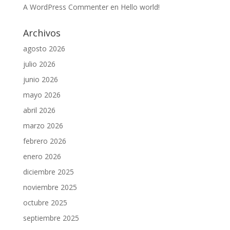
A WordPress Commenter
en
Hello world!
Archivos
agosto 2026
julio 2026
junio 2026
mayo 2026
abril 2026
marzo 2026
febrero 2026
enero 2026
diciembre 2025
noviembre 2025
octubre 2025
septiembre 2025