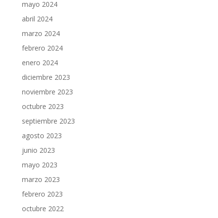
mayo 2024
abril 2024
marzo 2024
febrero 2024
enero 2024
diciembre 2023
noviembre 2023
octubre 2023
septiembre 2023
agosto 2023
junio 2023
mayo 2023
marzo 2023
febrero 2023
octubre 2022