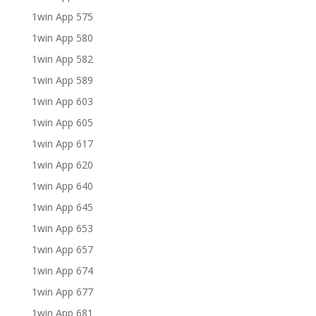
1win App 575
1win App 580
1win App 582
1win App 589
1win App 603
1win App 605
1win App 617
1win App 620
1win App 640
1win App 645
1win App 653
1win App 657
1win App 674
1win App 677
1win App 681