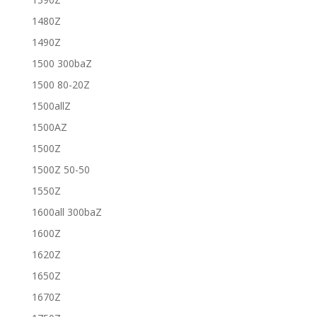
1480Z
1490Z
1500 300baZ
1500 80-20Z
1500allZ
1500AZ
1500Z
1500Z 50-50
1550Z
1600all 300baZ
1600Z
1620Z
1650Z
1670Z