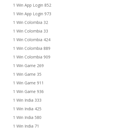
1 Win App Login 852
1 Win App Login 973
1 Win Colombia 32
1 Win Colombia 33
1 Win Colombia 424
1 Win Colombia 889
1 Win Colombia 909
1 Win Game 269
1 Win Game 35
1 Win Game 911
1 Win Game 936
1 Win India 333
1 Win India 425
1 Win India 580
1 Win India 71