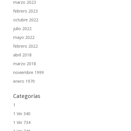
marzo 2023
febrero 2023
octubre 2022
julio 2022
mayo 2022
febrero 2022
abril 2018
marzo 2018
noviembre 1999
enero 1970
Categorías
1
1 Vin 340
1 Vin 734