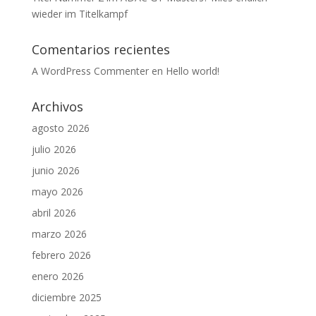
wieder im Titelkampf
Comentarios recientes
A WordPress Commenter
en
Hello world!
Archivos
agosto 2026
julio 2026
junio 2026
mayo 2026
abril 2026
marzo 2026
febrero 2026
enero 2026
diciembre 2025