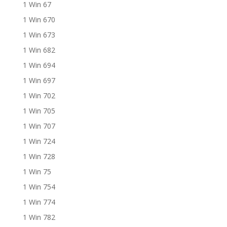
1 Win 67
1 Win 670
1 Win 673
1 Win 682
1 Win 694
1 Win 697
1 Win 702
1 Win 705
1 Win 707
1 Win 724
1 Win 728
1 Win 75
1 Win 754
1 Win 774
1 Win 782