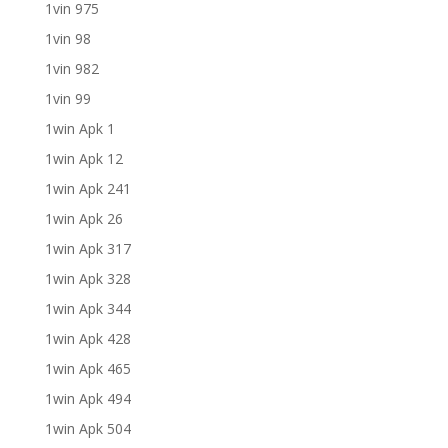
1vin 975
1vin 98
1vin 982
1vin 99
1win Apk 1
1win Apk 12
1win Apk 241
1win Apk 26
1win Apk 317
1win Apk 328
1win Apk 344
1win Apk 428
1win Apk 465
1win Apk 494
1win Apk 504