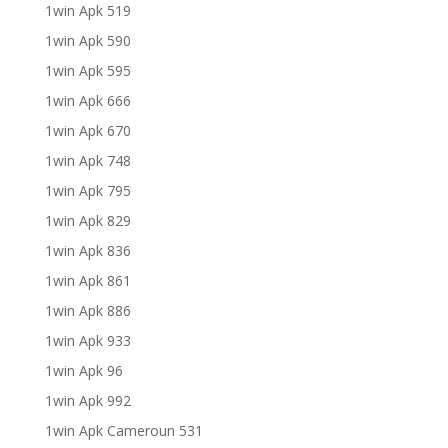
1win Apk 519
1win Apk 590
1win Apk 595
1win Apk 666
1win Apk 670
1win Apk 748
1win Apk 795
1win Apk 829
1win Apk 836
1win Apk 861
1win Apk 886
1win Apk 933
1win Apk 96
1win Apk 992
1win Apk Cameroun 531