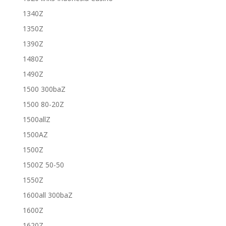
1340Z
1350Z
1390Z
1480Z
1490Z
1500 300baZ
1500 80-20Z
1500allZ
1500AZ
1500Z
1500Z 50-50
1550Z
1600all 300baZ
1600Z
1620Z