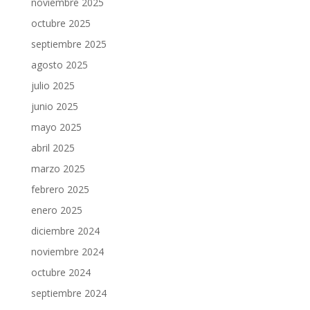
noviembre 2025
octubre 2025
septiembre 2025
agosto 2025
julio 2025
junio 2025
mayo 2025
abril 2025
marzo 2025
febrero 2025
enero 2025
diciembre 2024
noviembre 2024
octubre 2024
septiembre 2024