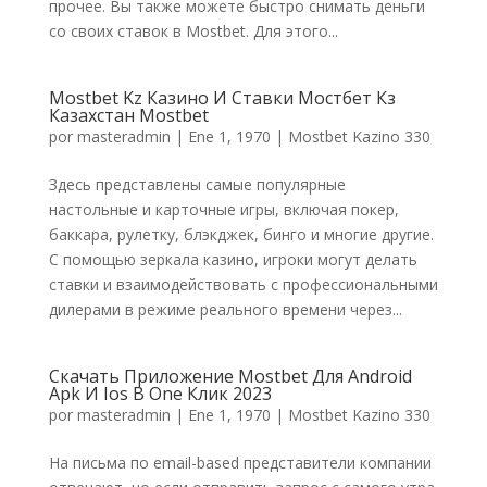
прочее. Вы также можете быстро снимать деньги
со своих ставок в Mostbet. Для этого...
Mostbet Kz Казино И Ставки Мостбет Кз
Казахстан Mostbet
por
masteradmin
|
Ene 1, 1970
|
Mostbet Kazino 330
Здесь представлены самые популярные
настольные и карточные игры, включая покер,
баккара, рулетку, блэкджек, бинго и многие другие.
С помощью зеркала казино, игроки могут делать
ставки и взаимодействовать с профессиональными
дилерами в режиме реального времени через...
Скачать Приложение Mostbet Для Android
Apk И Ios В One Клик 2023
por
masteradmin
|
Ene 1, 1970
|
Mostbet Kazino 330
На письма по email-based представители компании