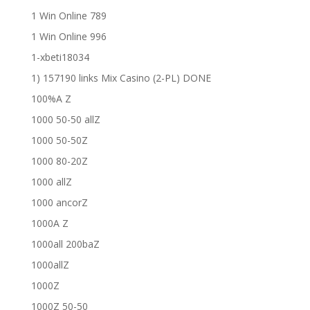
1 Win Online 789
1 Win Online 996
1-xbeti18034
1) 157190 links Mix Casino (2-PL) DONE
100%A Z
1000 50-50 allZ
1000 50-50Z
1000 80-20Z
1000 allZ
1000 ancorZ
1000A Z
1000all 200baZ
1000allZ
1000Z
1000Z 50-50