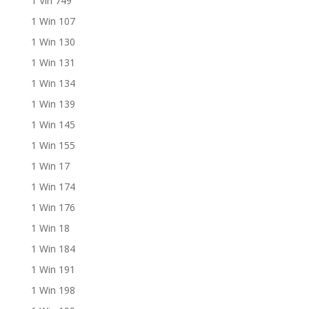
1 Vin 749
1 Win 107
1 Win 130
1 Win 131
1 Win 134
1 Win 139
1 Win 145
1 Win 155
1 Win 17
1 Win 174
1 Win 176
1 Win 18
1 Win 184
1 Win 191
1 Win 198