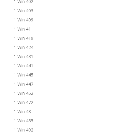
1 Win 402
1 Win 403
1 Win 409
1 Win 41
1 Win 419
1 Win 424
1 Win 431
1 Win 441
1 Win 445
1 Win 447
1 Win 452
1 Win 472
1 Win 48
1 Win 485
1 Win 492