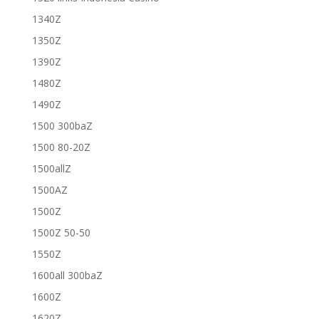
1340Z
1350Z
1390Z
1480Z
1490Z
1500 300baZ
1500 80-20Z
1500allZ
1500AZ
1500Z
1500Z 50-50
1550Z
1600all 300baZ
1600Z
1620Z