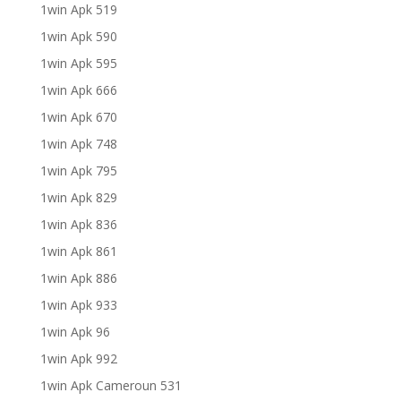
1win Apk 519
1win Apk 590
1win Apk 595
1win Apk 666
1win Apk 670
1win Apk 748
1win Apk 795
1win Apk 829
1win Apk 836
1win Apk 861
1win Apk 886
1win Apk 933
1win Apk 96
1win Apk 992
1win Apk Cameroun 531