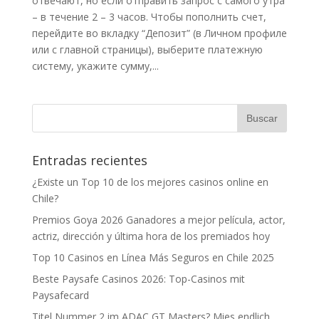
отвечают, но если отправить запрос с самого утра
– в течение 2 – 3 часов. Чтобы пополнить счет,
перейдите во вкладку “Депозит” (в Личном профиле
или с главной страницы), выберите платежную
систему, укажите сумму,...
Entradas recientes
¿Existe un Top 10 de los mejores casinos online en
Chile?
Premios Goya 2026 Ganadores a mejor película, actor,
actriz, dirección y última hora de los premiados hoy
Top 10 Casinos en Línea Más Seguros en Chile 2025
Beste Paysafe Casinos 2026: Top-Casinos mit
Paysafecard
Titel Nummer 2 im ADAC GT Masters? Mies endlich