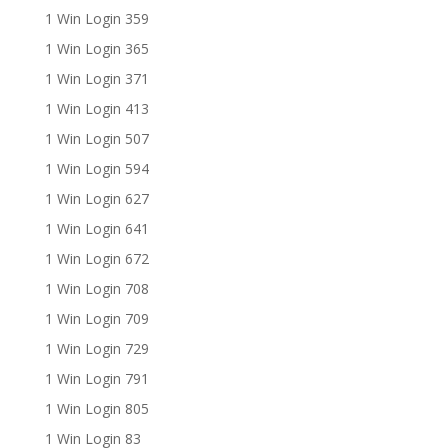
1 Win Login 359
1 Win Login 365
1 Win Login 371
1 Win Login 413
1 Win Login 507
1 Win Login 594
1 Win Login 627
1 Win Login 641
1 Win Login 672
1 Win Login 708
1 Win Login 709
1 Win Login 729
1 Win Login 791
1 Win Login 805
1 Win Login 83