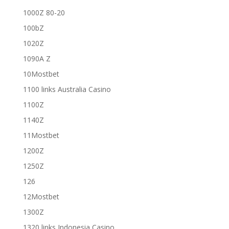
1000Z 80-20
100bZ
1020Z
1090A Z
10Mostbet
1100 links Australia Casino
1100Z
1140Z
11Mostbet
1200Z
1250Z
126
12Mostbet
1300Z
1320 links Indonesia Casino