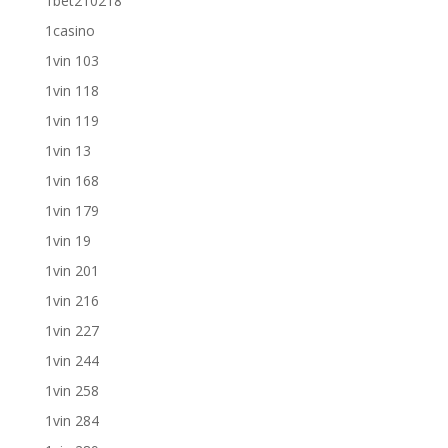
1bet210218
1casino
1vin 103
1vin 118
1vin 119
1vin 13
1vin 168
1vin 179
1vin 19
1vin 201
1vin 216
1vin 227
1vin 244
1vin 258
1vin 284