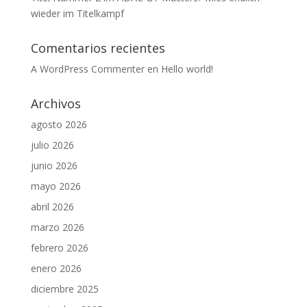
wieder im Titelkampf
Comentarios recientes
A WordPress Commenter
en
Hello world!
Archivos
agosto 2026
julio 2026
junio 2026
mayo 2026
abril 2026
marzo 2026
febrero 2026
enero 2026
diciembre 2025