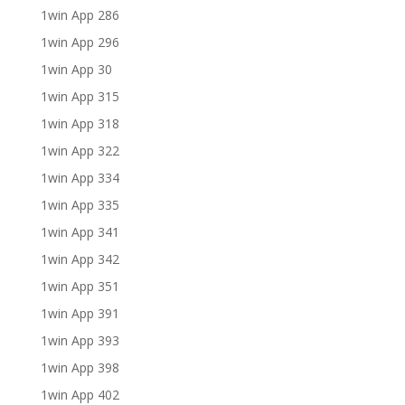
1win App 286
1win App 296
1win App 30
1win App 315
1win App 318
1win App 322
1win App 334
1win App 335
1win App 341
1win App 342
1win App 351
1win App 391
1win App 393
1win App 398
1win App 402