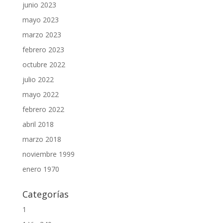
junio 2023
mayo 2023
marzo 2023
febrero 2023
octubre 2022
julio 2022
mayo 2022
febrero 2022
abril 2018
marzo 2018
noviembre 1999
enero 1970
Categorías
1