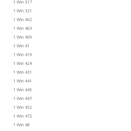
1 Win 317
1 Win 321
1 Win 402
1 Win 403
1 Win 409
1 Win 41
1 Win 419
1 Win 424
1 Win 431
1 Win 441
1 Win 445
1 Win 447
1 Win 452
1 Win 472
1 Win 48