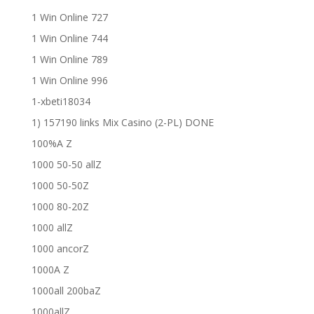
1 Win Online 727
1 Win Online 744
1 Win Online 789
1 Win Online 996
1-xbeti18034
1) 157190 links Mix Casino (2-PL) DONE
100%A Z
1000 50-50 allZ
1000 50-50Z
1000 80-20Z
1000 allZ
1000 ancorZ
1000A Z
1000all 200baZ
1000allZ