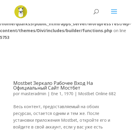
Warning
: "continue" targeting switch is equivalent to "break". Did
you mean to use "continue 2"? in
/home/quarks5/public_html/apps_server/WordpressTest/wp-
content/themes/Divi/includes/builder/functions.php
on line
5753
Mostbet Зеркало Рабочее Вход На
Официальный Сайт Мостбет
por
masteradmin
|
Ene 1, 1970
|
Mostbet Online 682
Весь контент, предоставляемый на обоих
ресурсах, остается одним и тем же. После
установки приложения Mostbet, откройте его и
войдите в свой аккаунт, если у вас уже есть