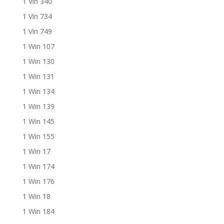
1 Vin 340
1 Vin 734
1 Vin 749
1 Win 107
1 Win 130
1 Win 131
1 Win 134
1 Win 139
1 Win 145
1 Win 155
1 Win 17
1 Win 174
1 Win 176
1 Win 18
1 Win 184