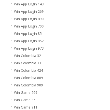
1 Win App Login 143
1 Win App Login 269
1 Win App Login 490
1 Win App Login 700
1 Win App Login 85
1 Win App Login 852
1 Win App Login 973
1 Win Colombia 32
1 Win Colombia 33
1 Win Colombia 424
1 Win Colombia 889
1 Win Colombia 909
1 Win Game 269
1 Win Game 35
1 Win Game 911