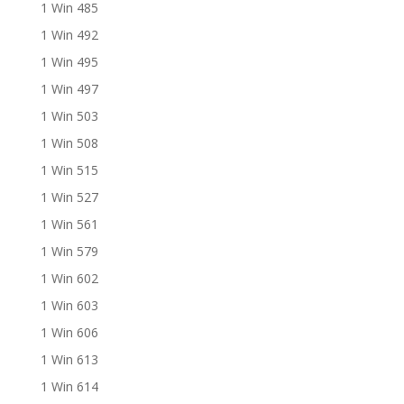
1 Win 485
1 Win 492
1 Win 495
1 Win 497
1 Win 503
1 Win 508
1 Win 515
1 Win 527
1 Win 561
1 Win 579
1 Win 602
1 Win 603
1 Win 606
1 Win 613
1 Win 614