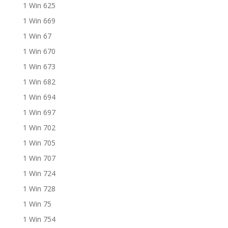
1 Win 625
1 Win 669
1 Win 67
1 Win 670
1 Win 673
1 Win 682
1 Win 694
1 Win 697
1 Win 702
1 Win 705
1 Win 707
1 Win 724
1 Win 728
1 Win 75
1 Win 754