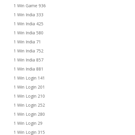
1 Win Game 936
1 Win India 333
1 Win India 425
1 Win India 580
1 Win India 71
1 Win India 752
1 Win India 857
1 Win India 881
1 Win Login 141
1 Win Login 201
1 Win Login 210
1 Win Login 252
1 Win Login 280
1 Win Login 29
1 Win Login 315