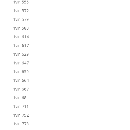
1vin 556
1vin 572
1vin 579
1vin 580
1vin 614
1vin 617
1vin 629
1vin 647
1vin 659
1vin 664
1vin 667
1vin 68
1vin 711
1vin 752
1vin 773