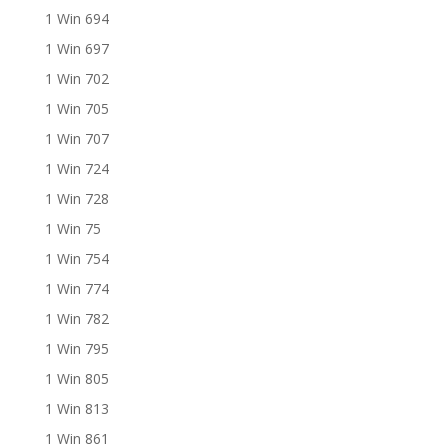
1 Win 694
1 Win 697
1 Win 702
1 Win 705
1 Win 707
1 Win 724
1 Win 728
1 Win 75
1 Win 754
1 Win 774
1 Win 782
1 Win 795
1 Win 805
1 Win 813
1 Win 861