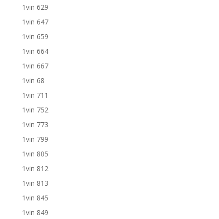
1vin 629
1vin 647
1vin 659
1vin 664
1vin 667
1vin 68
1vin 711
1vin 752
1vin 773
1vin 799
1vin 805
1vin 812
1vin 813
1vin 845
1vin 849