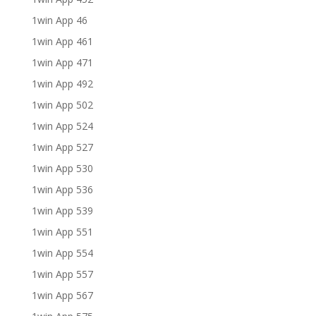
1win App 46
1win App 461
1win App 471
1win App 492
1win App 502
1win App 524
1win App 527
1win App 530
1win App 536
1win App 539
1win App 551
1win App 554
1win App 557
1win App 567