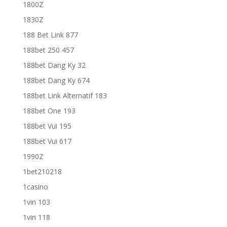
1800Z
1830Z
188 Bet Link 877
188bet 250 457
188bet Dang Ky 32
188bet Dang Ky 674
188bet Link Alternatif 183
188bet One 193
188bet Vui 195
188bet Vui 617
1990Z
1bet210218
1casino
1vin 103
1vin 118