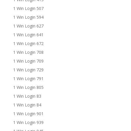
1 Win Login 507
1 Win Login 594
1 Win Login 627
1 Win Login 641
1 Win Login 672
1 Win Login 708
1 Win Login 709
1 Win Login 729
1 Win Login 791
1 Win Login 805
1 Win Login 83
1 Win Login 84
1 Win Login 901
1 Win Login 939