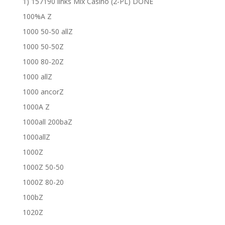
1) 157190 links Mix Casino (2-PL) DONE
100%A Z
1000 50-50 allZ
1000 50-50Z
1000 80-20Z
1000 allZ
1000 ancorZ
1000A Z
1000all 200baZ
1000allZ
1000Z
1000Z 50-50
1000Z 80-20
100bZ
1020Z