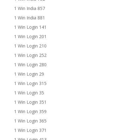
1 Win India 857
1 Win India 881
1 Win Login 141
1 Win Login 201
1 Win Login 210
1 Win Login 252
1 Win Login 280
1 Win Login 29
1 Win Login 315
1 Win Login 35
1 Win Login 351
1 Win Login 359
1 Win Login 365
1 Win Login 371
1 Win Login 413