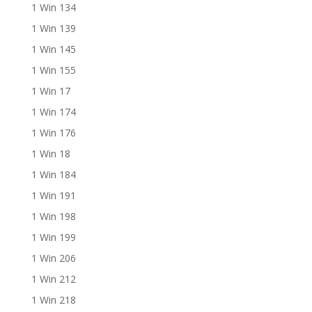
1 Win 134
1 Win 139
1 Win 145
1 Win 155
1 Win 17
1 Win 174
1 Win 176
1 Win 18
1 Win 184
1 Win 191
1 Win 198
1 Win 199
1 Win 206
1 Win 212
1 Win 218