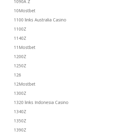
1090A Z
10Mostbet
1100 links Australia Casino
1100Z
1140Z
11Mostbet
1200Z
1250Z
126
12Mostbet
1300Z
1320 links Indonesia Casino
1340Z
1350Z
1390Z