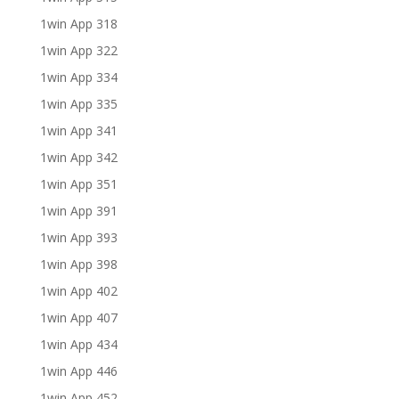
1win App 318
1win App 322
1win App 334
1win App 335
1win App 341
1win App 342
1win App 351
1win App 391
1win App 393
1win App 398
1win App 402
1win App 407
1win App 434
1win App 446
1win App 452