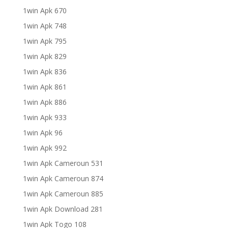
1win Apk 670
1win Apk 748
1win Apk 795
1win Apk 829
1win Apk 836
1win Apk 861
1win Apk 886
1win Apk 933
1win Apk 96
1win Apk 992
1win Apk Cameroun 531
1win Apk Cameroun 874
1win Apk Cameroun 885
1win Apk Download 281
1win Apk Togo 108