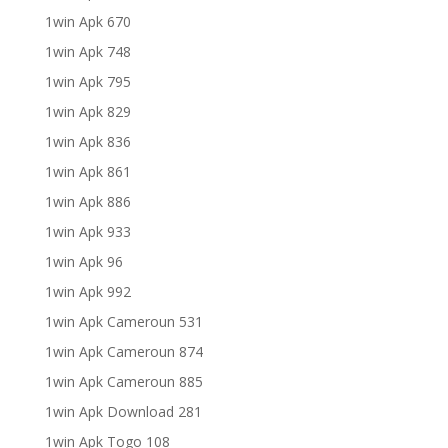
1win Apk 670
1win Apk 748
1win Apk 795
1win Apk 829
1win Apk 836
1win Apk 861
1win Apk 886
1win Apk 933
1win Apk 96
1win Apk 992
1win Apk Cameroun 531
1win Apk Cameroun 874
1win Apk Cameroun 885
1win Apk Download 281
1win Apk Togo 108