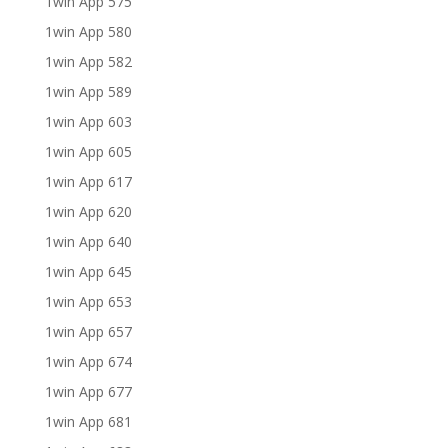
1win App 575
1win App 580
1win App 582
1win App 589
1win App 603
1win App 605
1win App 617
1win App 620
1win App 640
1win App 645
1win App 653
1win App 657
1win App 674
1win App 677
1win App 681