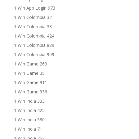
1 Win App Login 973
1 Win Colombia 32
1 Win Colombia 33
1 Win Colombia 424
1 Win Colombia 889
1 Win Colombia 909
1 Win Game 269
1 Win Game 35
1 Win Game 911
1 Win Game 936
1 Win India 333
1 Win India 425
1 Win India 580
1 Win India 71
1 Win India 752