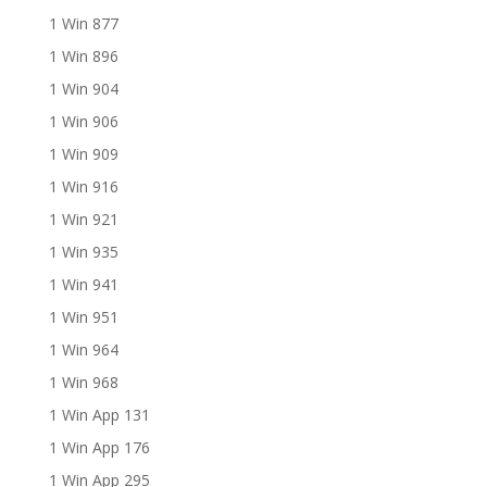
1 Win 877
1 Win 896
1 Win 904
1 Win 906
1 Win 909
1 Win 916
1 Win 921
1 Win 935
1 Win 941
1 Win 951
1 Win 964
1 Win 968
1 Win App 131
1 Win App 176
1 Win App 295