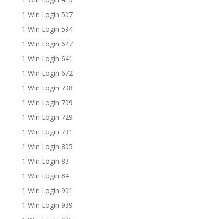
1 Win Login 507
1 Win Login 594
1 Win Login 627
1 Win Login 641
1 Win Login 672
1 Win Login 708
1 Win Login 709
1 Win Login 729
1 Win Login 791
1 Win Login 805
1 Win Login 83
1 Win Login 84
1 Win Login 901
1 Win Login 939