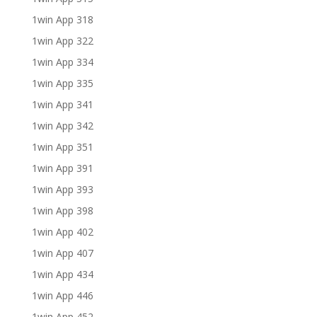
1win App 318
1win App 322
1win App 334
1win App 335
1win App 341
1win App 342
1win App 351
1win App 391
1win App 393
1win App 398
1win App 402
1win App 407
1win App 434
1win App 446
1win App 452