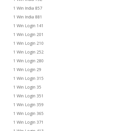
1 Win India 857
1 Win India 881
1 Win Login 141
1 Win Login 201
1 Win Login 210
1 Win Login 252
1 Win Login 280
1 Win Login 29
1 Win Login 315
1 Win Login 35
1 Win Login 351
1 Win Login 359
1 Win Login 365
1 Win Login 371
1 Win Login 413