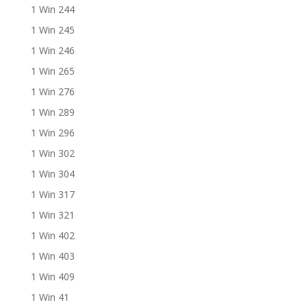
1 Win 244
1 Win 245
1 Win 246
1 Win 265
1 Win 276
1 Win 289
1 Win 296
1 Win 302
1 Win 304
1 Win 317
1 Win 321
1 Win 402
1 Win 403
1 Win 409
1 Win 41