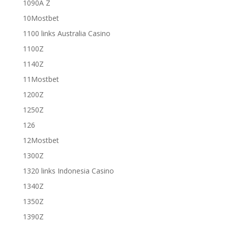
1090A Z
10Mostbet
1100 links Australia Casino
1100Z
1140Z
11Mostbet
1200Z
1250Z
126
12Mostbet
1300Z
1320 links Indonesia Casino
1340Z
1350Z
1390Z