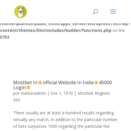
Warning
: "continue" targeting switch is equivalent to "break". Did
you mean to use "continue 2"? in
/home/quarks5/public_html/apps_server/WordpressTest/wp-
content/themes/Divi/includes/builder/functions.php
on line
5753
Mostbet In
official Website In India
45000
Login
por
masteradmin
|
Ene 1, 1970
|
Mostbet Register
393
There usually are at least a hundred results regarding
virtually any match, in addition to the particular number
of bets surpasses 1000 regarding the particular the