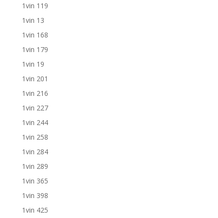
1vin 119
1vin 13
1vin 168
1vin 179
1vin 19
1vin 201
1vin 216
1vin 227
1vin 244
1vin 258
1vin 284
1vin 289
1vin 365
1vin 398
1vin 425