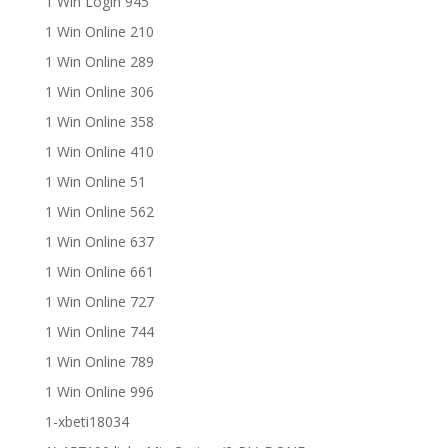
1 Win Login 945
1 Win Online 210
1 Win Online 289
1 Win Online 306
1 Win Online 358
1 Win Online 410
1 Win Online 51
1 Win Online 562
1 Win Online 637
1 Win Online 661
1 Win Online 727
1 Win Online 744
1 Win Online 789
1 Win Online 996
1-xbeti18034