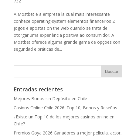
732
A Mostbet é a empresa la cual mais interessante
conhece operating-system elementos financeiros 2
jogos e apostas on the web quando se trata de
otorgar uma experiência positiva ao consumidor. A
Mostbet oferece alguma grande gama de opções con
seguridad e práticas de...
Entradas recientes
Mejores Bonos sin Depósito en Chile
Casinos Online Chile 2026: Top 10, Bonos y Reseñas
¿Existe un Top 10 de los mejores casinos online en
Chile?
Premios Goya 2026 Ganadores a mejor película, actor,