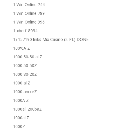
1 Win Online 744
1 Win Online 789
1 Win Online 996
1-xbeti18034
1) 157190 links Mix Casino (2-PL) DONE
100%A Z
1000 50-50 allZ
1000 50-50Z
1000 80-20Z
1000 allZ
1000 ancorZ
1000A Z
1000all 200baZ
1000allZ
1000Z