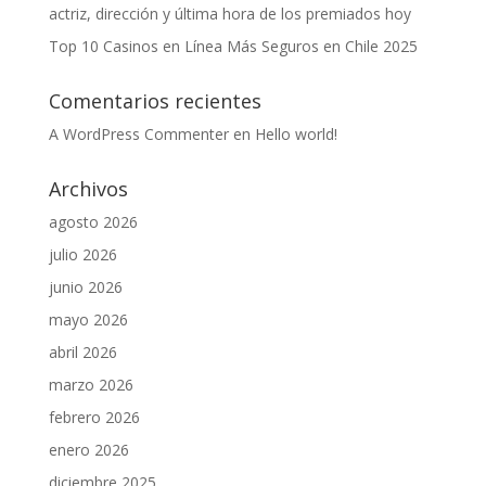
actriz, dirección y última hora de los premiados hoy
Top 10 Casinos en Línea Más Seguros en Chile 2025
Comentarios recientes
A WordPress Commenter
en
Hello world!
Archivos
agosto 2026
julio 2026
junio 2026
mayo 2026
abril 2026
marzo 2026
febrero 2026
enero 2026
diciembre 2025