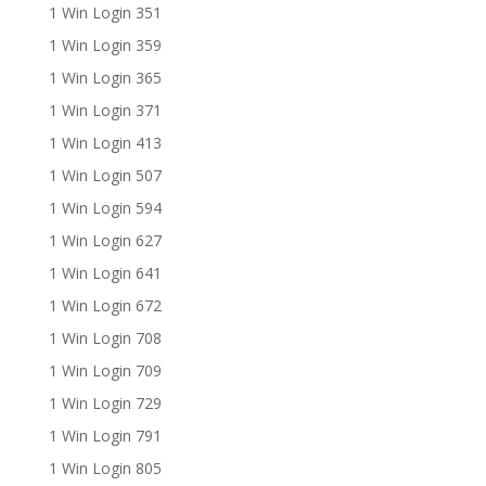
1 Win Login 351
1 Win Login 359
1 Win Login 365
1 Win Login 371
1 Win Login 413
1 Win Login 507
1 Win Login 594
1 Win Login 627
1 Win Login 641
1 Win Login 672
1 Win Login 708
1 Win Login 709
1 Win Login 729
1 Win Login 791
1 Win Login 805