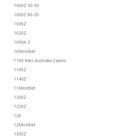
1000Z 50-50
1000Z 80-20
100bZ
1020Z
1090A Z
10Mostbet
1100 links Australia Casino
1100Z
1140Z
11Mostbet
1200Z
1250Z
126
12Mostbet
1300Z