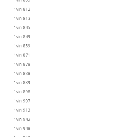
1vin 812
1vin 813
1vin 845
1vin 849
1vin 859
1vin 871
1vin 878
1vin 888
1vin 889
1vin 898
1vin 907
1vin 913
1vin 942
1vin 948