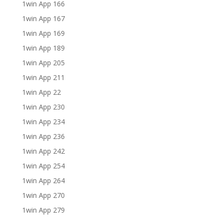
1win App 166
1win App 167
1win App 169
1win App 189
1win App 205
1win App 211
1win App 22
1win App 230
1win App 234
1win App 236
1win App 242
1win App 254
1win App 264
1win App 270
1win App 279