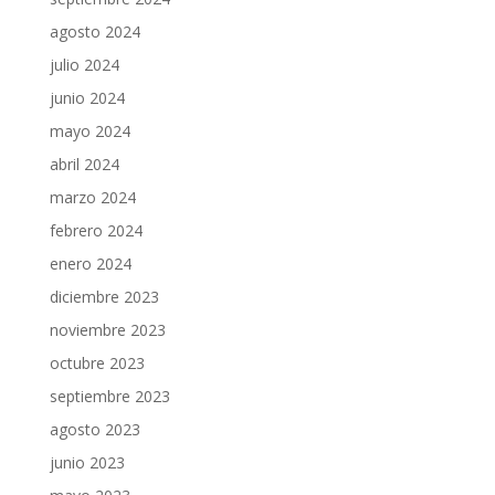
agosto 2024
julio 2024
junio 2024
mayo 2024
abril 2024
marzo 2024
febrero 2024
enero 2024
diciembre 2023
noviembre 2023
octubre 2023
septiembre 2023
agosto 2023
junio 2023