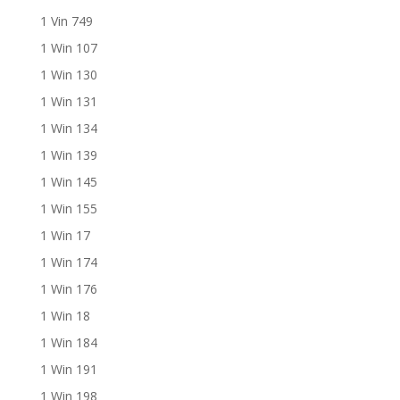
1 Vin 749
1 Win 107
1 Win 130
1 Win 131
1 Win 134
1 Win 139
1 Win 145
1 Win 155
1 Win 17
1 Win 174
1 Win 176
1 Win 18
1 Win 184
1 Win 191
1 Win 198