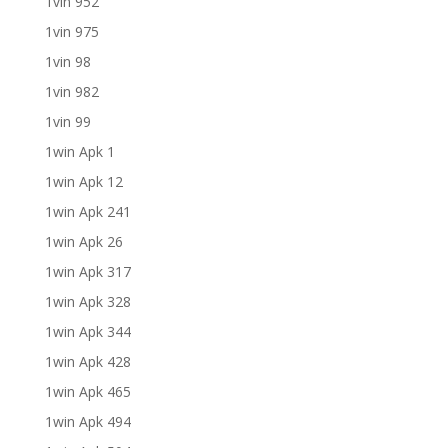
1vin 952
1vin 975
1vin 98
1vin 982
1vin 99
1win Apk 1
1win Apk 12
1win Apk 241
1win Apk 26
1win Apk 317
1win Apk 328
1win Apk 344
1win Apk 428
1win Apk 465
1win Apk 494