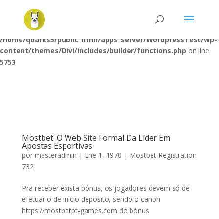
Warning
: "continue" targeting switch is equivalent to "break". Did
you mean to use "continue 2"? in
/home/quarks5/public_html/apps_server/WordpressTest/wp-
content/themes/Divi/includes/builder/functions.php
on line
5753
Mostbet: O Web Site Formal Da Líder Em
Apostas Esportivas
por
masteradmin
|
Ene 1, 1970
|
Mostbet Registration
732
Pra receber exista bónus, os jogadores devem só de
efetuar o de início depósito, sendo o canon
https://mostbetpt-games.com do bónus