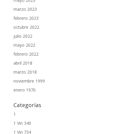
mayo 2023
marzo 2023
febrero 2023
octubre 2022
julio 2022
mayo 2022
febrero 2022
abril 2018
marzo 2018
noviembre 1999
enero 1970
Categorías
1
1 Vin 340
1 Vin 734