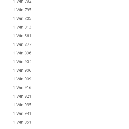
1 Win 782
1 Win 795
1 Win 805
1 Win 813
1 Win 861
1 Win 877
1 Win 896
1 Win 904
1 Win 906
1 Win 909
1 Win 916
1 Win 921
1 Win 935
1 Win 941
1 Win 951