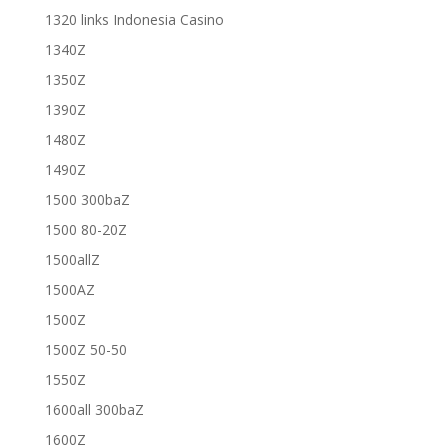
1320 links Indonesia Casino
1340Z
1350Z
1390Z
1480Z
1490Z
1500 300baZ
1500 80-20Z
1500allZ
1500AZ
1500Z
1500Z 50-50
1550Z
1600all 300baZ
1600Z