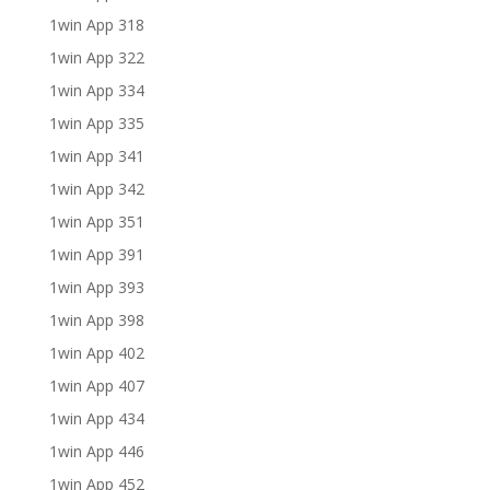
1win App 318
1win App 322
1win App 334
1win App 335
1win App 341
1win App 342
1win App 351
1win App 391
1win App 393
1win App 398
1win App 402
1win App 407
1win App 434
1win App 446
1win App 452