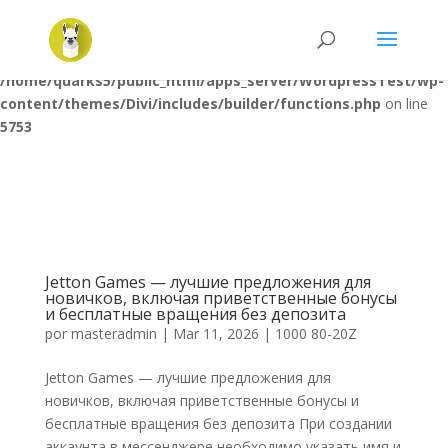
Warning
: "continue" targeting switch is equivalent to "break". Did
you mean to use "continue 2"? in
/home/quarks5/public_html/apps_server/WordpressTest/wp-
content/themes/Divi/includes/builder/functions.php
on line
5753
Jetton Games — лучшие предложения для
новичков, включая приветственные бонусы
и бесплатные вращения без депозита
por
masteradmin
|
Mar 11, 2026
|
1000 80-20Z
Jetton Games — лучшие предложения для
новичков, включая приветственные бонусы и
бесплатные вращения без депозита При создании
аккаунта в мессенджере необходимо указать имя и