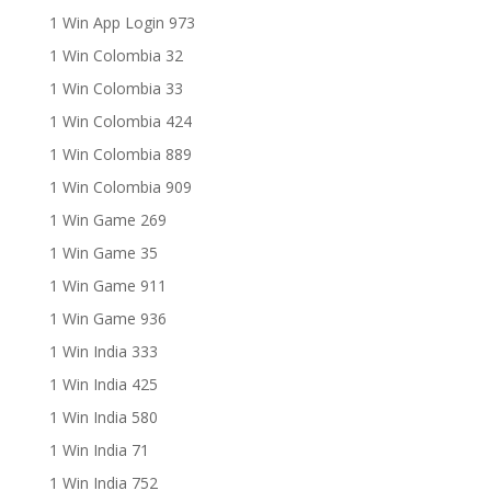
1 Win App Login 973
1 Win Colombia 32
1 Win Colombia 33
1 Win Colombia 424
1 Win Colombia 889
1 Win Colombia 909
1 Win Game 269
1 Win Game 35
1 Win Game 911
1 Win Game 936
1 Win India 333
1 Win India 425
1 Win India 580
1 Win India 71
1 Win India 752