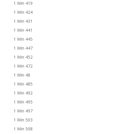
1 Win 419
1 Win 424
1 Win 431
1 Win 441
1 Win 445
1 Win 447
1 Win 452
1 Win 472
1 Win 48
1 Win 485
1 Win 492
1 Win 495
1 Win 497
1 Win 503
1 Win 508