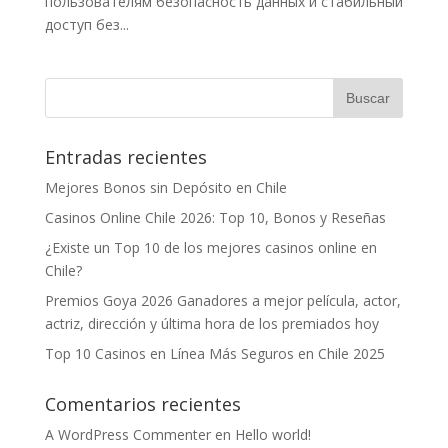
пользователям безопасность данных и стабильный
доступ без...
Entradas recientes
Mejores Bonos sin Depósito en Chile
Casinos Online Chile 2026: Top 10, Bonos y Reseñas
¿Existe un Top 10 de los mejores casinos online en
Chile?
Premios Goya 2026 Ganadores a mejor película, actor,
actriz, dirección y última hora de los premiados hoy
Top 10 Casinos en Línea Más Seguros en Chile 2025
Comentarios recientes
A WordPress Commenter
en
Hello world!