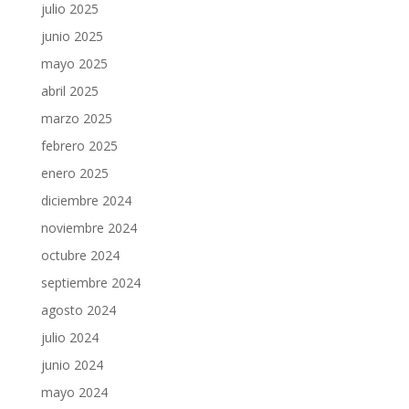
julio 2025
junio 2025
mayo 2025
abril 2025
marzo 2025
febrero 2025
enero 2025
diciembre 2024
noviembre 2024
octubre 2024
septiembre 2024
agosto 2024
julio 2024
junio 2024
mayo 2024