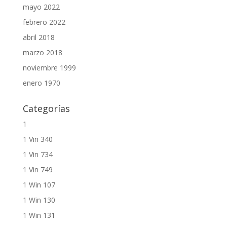
mayo 2022
febrero 2022
abril 2018
marzo 2018
noviembre 1999
enero 1970
Categorías
1
1 Vin 340
1 Vin 734
1 Vin 749
1 Win 107
1 Win 130
1 Win 131