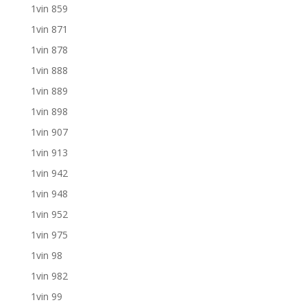
1vin 859
1vin 871
1vin 878
1vin 888
1vin 889
1vin 898
1vin 907
1vin 913
1vin 942
1vin 948
1vin 952
1vin 975
1vin 98
1vin 982
1vin 99