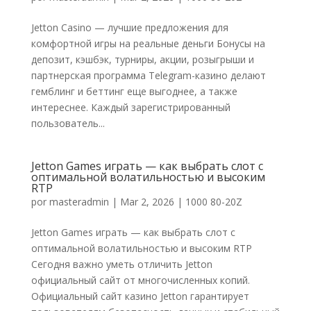
Jetton Casino — лучшие предложения для
комфортной игры на реальные деньги Бонусы на
депозит, кэшбэк, турниры, акции, розыгрыши и
партнерская программа Telegram-казино делают
гемблинг и беттинг еще выгоднее, а также
интереснее. Каждый зарегистрированный
пользователь...
Jetton Games играть — как выбрать слот с
оптимальной волатильностью и высоким
RTP
por
masteradmin
|
Mar 2, 2026
|
1000 80-20Z
Jetton Games играть — как выбрать слот с
оптимальной волатильностью и высоким RTP
Сегодня важно уметь отличить Jetton
официальный сайт от многочисленных копий.
Официальный сайт казино Jetton гарантирует