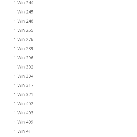
1 Win 244
1 Win 245
1 Win 246
1 Win 265
1 Win 276
1 Win 289
1 Win 296
1 Win 302
1 Win 304
1 Win 317
1 Win 321
1 Win 402
1 Win 403
1 Win 409
1 Win 41