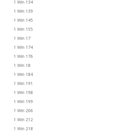
1 Win 134
1 Win 139
1 Win 145
1 Win 155
1 Win 17
1 Win 174
1 Win 176
1 Win 18
1 Win 184
1 Win 191
1 Win 198
1 Win 199
1 Win 206
1 Win 212
1 Win 218