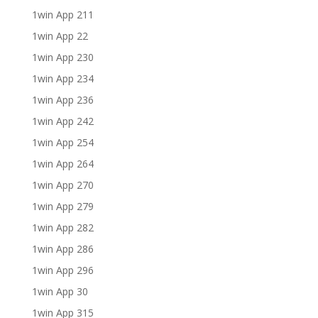
1win App 211
1win App 22
1win App 230
1win App 234
1win App 236
1win App 242
1win App 254
1win App 264
1win App 270
1win App 279
1win App 282
1win App 286
1win App 296
1win App 30
1win App 315