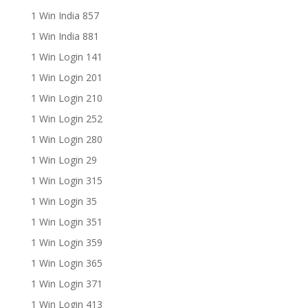
1 Win India 857
1 Win India 881
1 Win Login 141
1 Win Login 201
1 Win Login 210
1 Win Login 252
1 Win Login 280
1 Win Login 29
1 Win Login 315
1 Win Login 35
1 Win Login 351
1 Win Login 359
1 Win Login 365
1 Win Login 371
1 Win Login 413