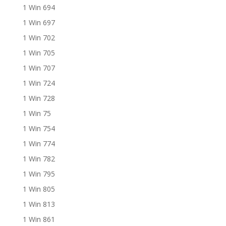
1 Win 694
1 Win 697
1 Win 702
1 Win 705
1 Win 707
1 Win 724
1 Win 728
1 Win 75
1 Win 754
1 Win 774
1 Win 782
1 Win 795
1 Win 805
1 Win 813
1 Win 861