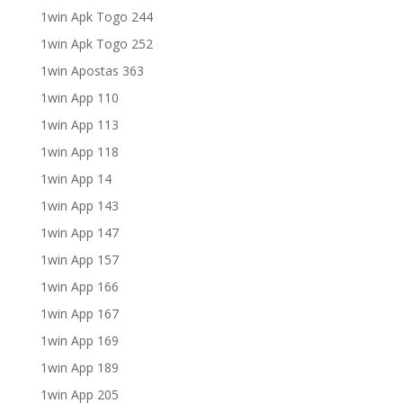
1win Apk Togo 244
1win Apk Togo 252
1win Apostas 363
1win App 110
1win App 113
1win App 118
1win App 14
1win App 143
1win App 147
1win App 157
1win App 166
1win App 167
1win App 169
1win App 189
1win App 205