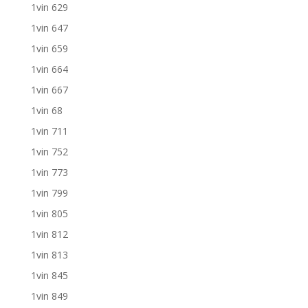
1vin 629
1vin 647
1vin 659
1vin 664
1vin 667
1vin 68
1vin 711
1vin 752
1vin 773
1vin 799
1vin 805
1vin 812
1vin 813
1vin 845
1vin 849