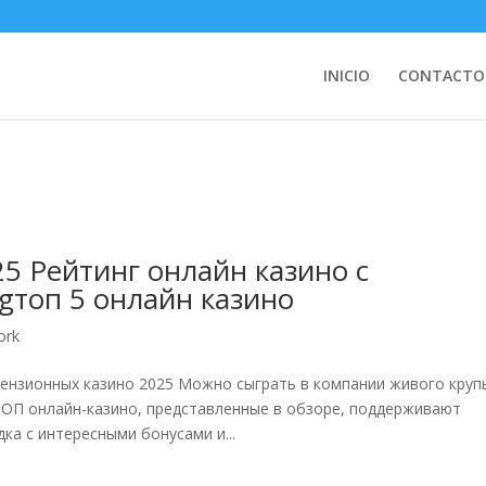
you mean to use "continue 2"? in
/home/quarks5/public_html/apps
53
INICIO
CONTACTO
5 Рейтинг онлайн казино с
gтоп 5 онлайн казино
ork
цензионных казино 2025 Можно сыграть в компании живого круп
ТОП онлайн-казино, представленные в обзоре, поддерживают
ка с интересными бонусами и...