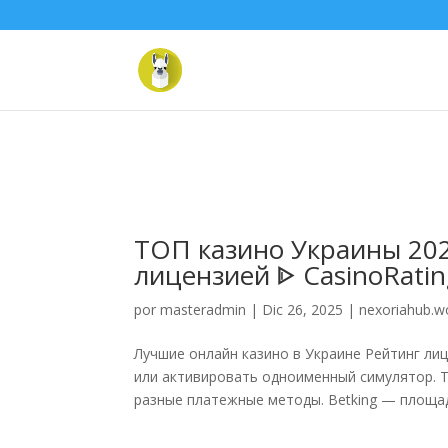
Warning
: "continue" targeting switch is equivalent to "break". Did 
content/themes/Divi/includes/builder/functions.php
on line
57
ТОП казино Украины 202
лицензией ᐈ CasinoRatin
por
masteradmin
|
Dic 26, 2025
|
nexoriahub.w
Лучшие онлайн казино в Украине Рейтинг ли
или активировать одноименный симулятор. 
разные платежные методы. Betking — площад