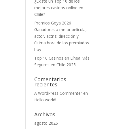
¿Existe un Top 10 de los
mejores casinos online en
Chile?
Premios Goya 2026
Ganadores a mejor película,
actor, actriz, dirección y
última hora de los premiados
hoy
Top 10 Casinos en Línea Más
Seguros en Chile 2025
Comentarios
recientes
A WordPress Commenter
en
Hello world!
Archivos
agosto 2026