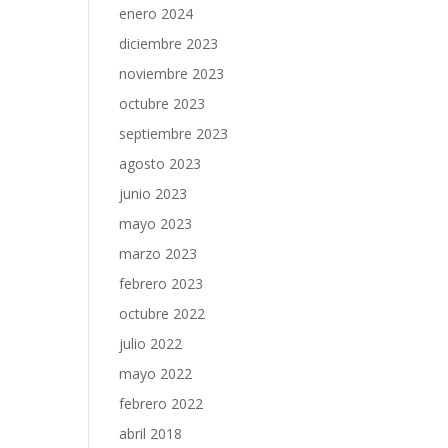
enero 2024
diciembre 2023
noviembre 2023
octubre 2023
septiembre 2023
agosto 2023
junio 2023
mayo 2023
marzo 2023
febrero 2023
octubre 2022
julio 2022
mayo 2022
febrero 2022
abril 2018