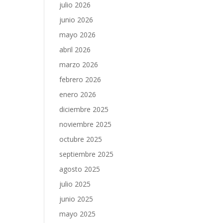
julio 2026
junio 2026
mayo 2026
abril 2026
marzo 2026
febrero 2026
enero 2026
diciembre 2025
noviembre 2025
octubre 2025
septiembre 2025
agosto 2025
julio 2025
junio 2025
mayo 2025