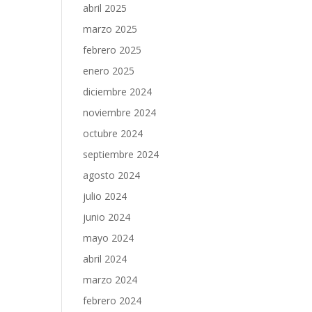
abril 2025
marzo 2025
febrero 2025
enero 2025
diciembre 2024
noviembre 2024
octubre 2024
septiembre 2024
agosto 2024
julio 2024
junio 2024
mayo 2024
abril 2024
marzo 2024
febrero 2024