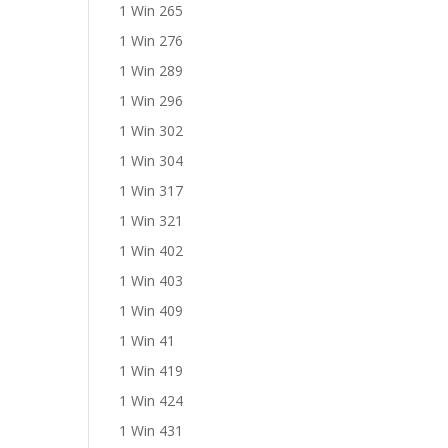
1 Win 265
1 Win 276
1 Win 289
1 Win 296
1 Win 302
1 Win 304
1 Win 317
1 Win 321
1 Win 402
1 Win 403
1 Win 409
1 Win 41
1 Win 419
1 Win 424
1 Win 431