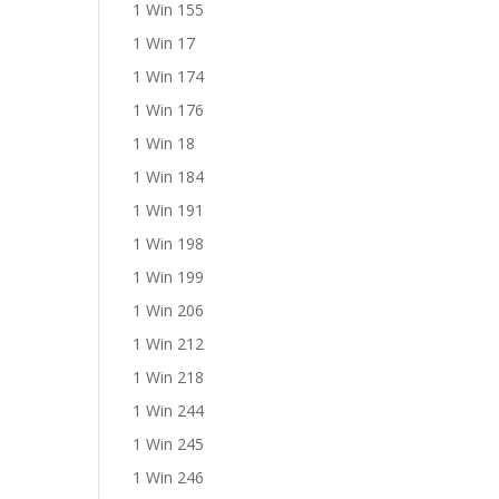
1 Win 155
1 Win 17
1 Win 174
1 Win 176
1 Win 18
1 Win 184
1 Win 191
1 Win 198
1 Win 199
1 Win 206
1 Win 212
1 Win 218
1 Win 244
1 Win 245
1 Win 246