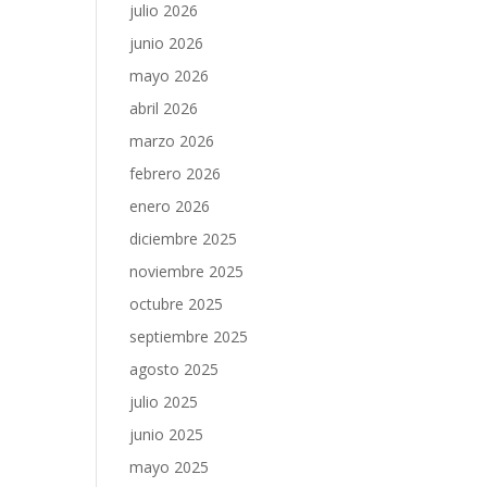
julio 2026
junio 2026
mayo 2026
abril 2026
marzo 2026
febrero 2026
enero 2026
diciembre 2025
noviembre 2025
octubre 2025
septiembre 2025
agosto 2025
julio 2025
junio 2025
mayo 2025