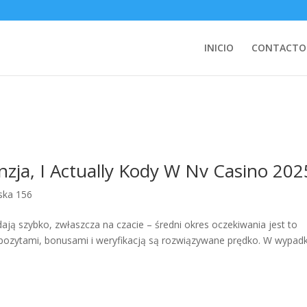
you mean to use "continue 2"? in
/home/quarks5/public_html/apps
53
INICIO
CONTACTO
zja, I Actually Kody W Nv Casino 202
ska 156
ają szybko, zwłaszcza na czacie – średni okres oczekiwania jest to
epozytami, bonusami i weryfikacją są rozwiązywane prędko. W wypad