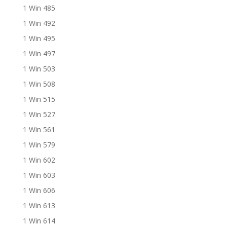
1 Win 485
1 Win 492
1 Win 495
1 Win 497
1 Win 503
1 Win 508
1 Win 515
1 Win 527
1 Win 561
1 Win 579
1 Win 602
1 Win 603
1 Win 606
1 Win 613
1 Win 614