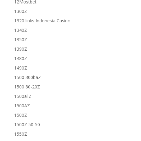
12Mostbet
1300Z
1320 links Indonesia Casino
1340Z
1350Z
1390Z
1480Z
1490Z
1500 300baZ
1500 80-20Z
1500allZ
1500AZ
1500Z
1500Z 50-50
1550Z