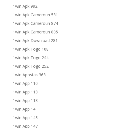
1win Apk 992
1win Apk Cameroun 531
1win Apk Cameroun 874
1win Apk Cameroun 885
1win Apk Download 281
1win Apk Togo 108
1win Apk Togo 244
1win Apk Togo 252
1win Apostas 363
1win App 110
1win App 113
1win App 118
1win App 14
1win App 143
1win App 147