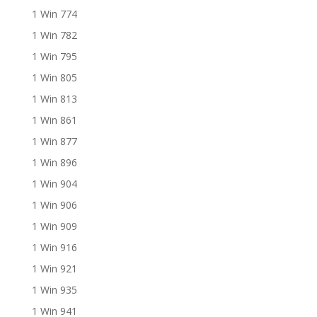
1 Win 774
1 Win 782
1 Win 795
1 Win 805
1 Win 813
1 Win 861
1 Win 877
1 Win 896
1 Win 904
1 Win 906
1 Win 909
1 Win 916
1 Win 921
1 Win 935
1 Win 941