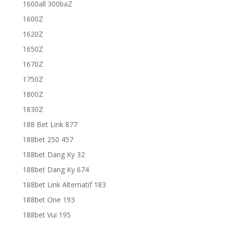
1600all 300baZ
1600Z
1620Z
1650Z
1670Z
1750Z
1800Z
1830Z
188 Bet Link 877
188bet 250 457
188bet Dang Ky 32
188bet Dang Ky 674
188bet Link Alternatif 183
188bet One 193
188bet Vui 195