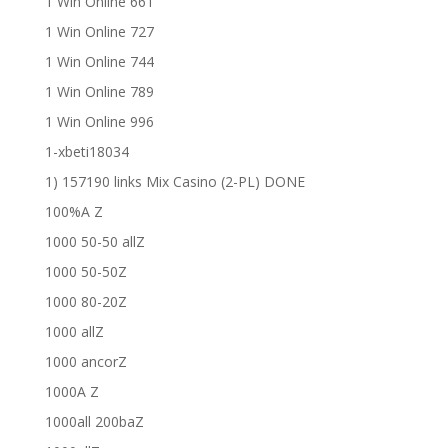
1 Win Online 661
1 Win Online 727
1 Win Online 744
1 Win Online 789
1 Win Online 996
1-xbeti18034
1) 157190 links Mix Casino (2-PL) DONE
100%A Z
1000 50-50 allZ
1000 50-50Z
1000 80-20Z
1000 allZ
1000 ancorZ
1000A Z
1000all 200baZ