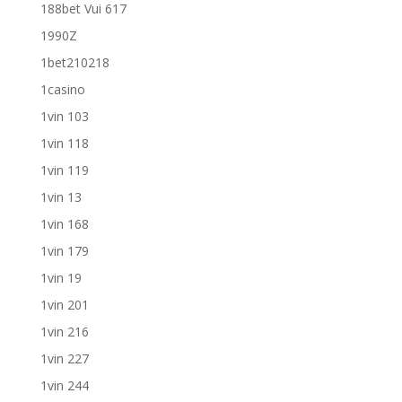
188bet Vui 617
1990Z
1bet210218
1casino
1vin 103
1vin 118
1vin 119
1vin 13
1vin 168
1vin 179
1vin 19
1vin 201
1vin 216
1vin 227
1vin 244