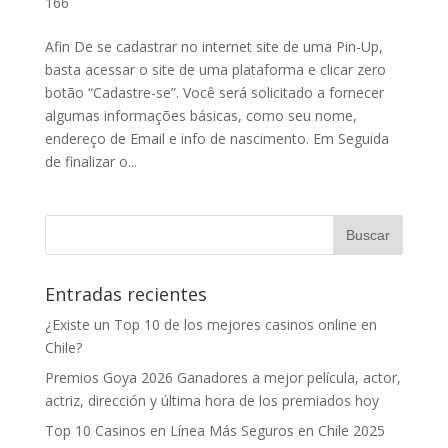
166
Afin De se cadastrar no internet site de uma Pin-Up,
basta acessar o site de uma plataforma e clicar zero
botão “Cadastre-se”. Você será solicitado a fornecer
algumas informações básicas, como seu nome,
endereço de Email e info de nascimento. Em Seguida
de finalizar o...
Entradas recientes
¿Existe un Top 10 de los mejores casinos online en
Chile?
Premios Goya 2026 Ganadores a mejor película, actor,
actriz, dirección y última hora de los premiados hoy
Top 10 Casinos en Línea Más Seguros en Chile 2025