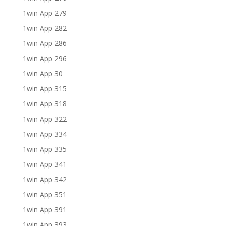
1win App 279
1win App 282
1win App 286
1win App 296
1win App 30
1win App 315
1win App 318
1win App 322
1win App 334
1win App 335
1win App 341
1win App 342
1win App 351
1win App 391
1win App 393