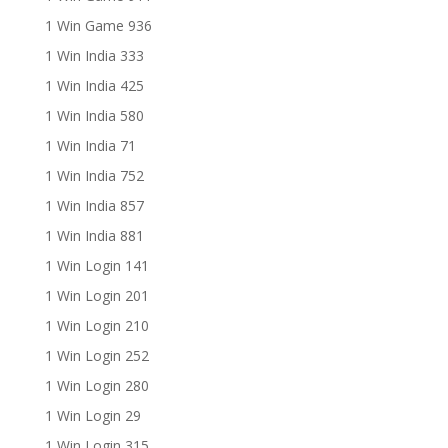
1 Win Game 936
1 Win India 333
1 Win India 425
1 Win India 580
1 Win India 71
1 Win India 752
1 Win India 857
1 Win India 881
1 Win Login 141
1 Win Login 201
1 Win Login 210
1 Win Login 252
1 Win Login 280
1 Win Login 29
1 Win Login 315