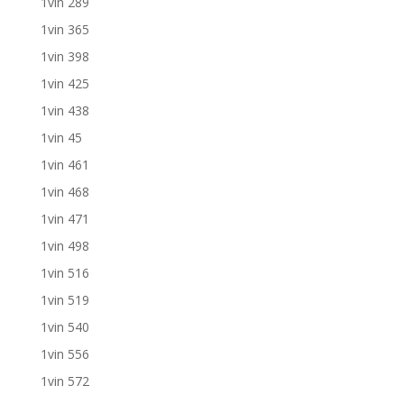
1vin 289
1vin 365
1vin 398
1vin 425
1vin 438
1vin 45
1vin 461
1vin 468
1vin 471
1vin 498
1vin 516
1vin 519
1vin 540
1vin 556
1vin 572