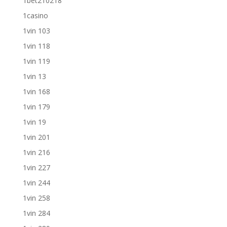
1bet210218
1casino
1vin 103
1vin 118
1vin 119
1vin 13
1vin 168
1vin 179
1vin 19
1vin 201
1vin 216
1vin 227
1vin 244
1vin 258
1vin 284