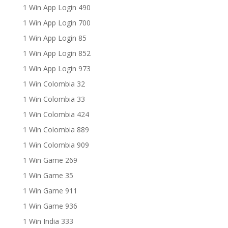
1 Win App Login 490
1 Win App Login 700
1 Win App Login 85
1 Win App Login 852
1 Win App Login 973
1 Win Colombia 32
1 Win Colombia 33
1 Win Colombia 424
1 Win Colombia 889
1 Win Colombia 909
1 Win Game 269
1 Win Game 35
1 Win Game 911
1 Win Game 936
1 Win India 333