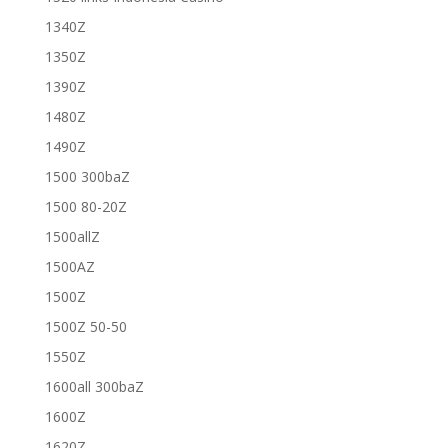
1340Z
1350Z
1390Z
1480Z
1490Z
1500 300baZ
1500 80-20Z
1500allZ
1500AZ
1500Z
1500Z 50-50
1550Z
1600all 300baZ
1600Z
1620Z