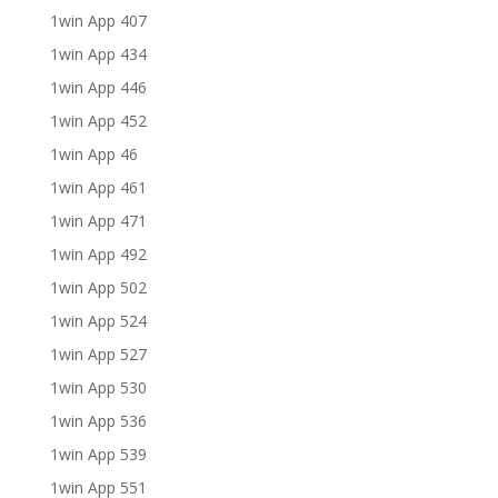
1win App 407
1win App 434
1win App 446
1win App 452
1win App 46
1win App 461
1win App 471
1win App 492
1win App 502
1win App 524
1win App 527
1win App 530
1win App 536
1win App 539
1win App 551