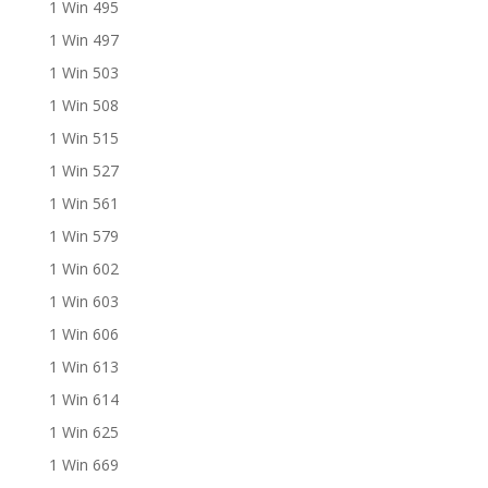
1 Win 495
1 Win 497
1 Win 503
1 Win 508
1 Win 515
1 Win 527
1 Win 561
1 Win 579
1 Win 602
1 Win 603
1 Win 606
1 Win 613
1 Win 614
1 Win 625
1 Win 669