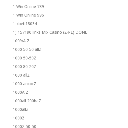
1 Win Online 789
1 Win Online 996
1-xbeti18034
1) 157190 links Mix Casino (2-PL) DONE
100%A Z
1000 50-50 allZ
1000 50-50Z
1000 80-20Z
1000 allZ
1000 ancorZ
1000A Z
1000all 200baZ
1000allZ
1000Z
1000Z 50-50