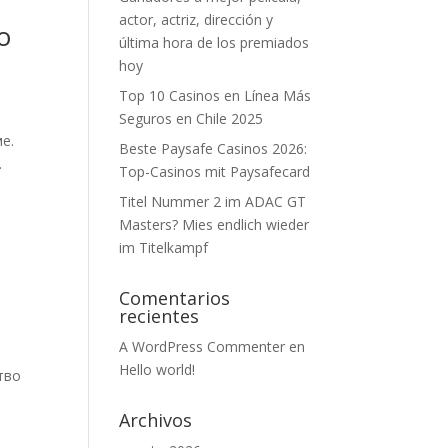
actor, actriz, dirección y
о
última hora de los premiados
hoy
Top 10 Casinos en Línea Más
Seguros en Chile 2025
е.
Beste Paysafe Casinos 2026:
.
Top-Casinos mit Paysafecard
Titel Nummer 2 im ADAC GT
Masters? Mies endlich wieder
im Titelkampf
Comentarios
recientes
A WordPress Commenter
en
Hello world!
тво
Archivos