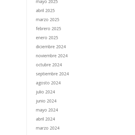
mayo 2025
abril 2025
marzo 2025
febrero 2025
enero 2025
diciembre 2024
noviembre 2024
octubre 2024
septiembre 2024
agosto 2024
julio 2024
junio 2024
mayo 2024
abril 2024
marzo 2024