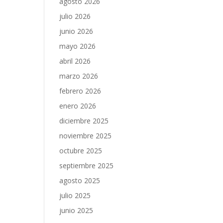
agosto 2026
julio 2026
junio 2026
mayo 2026
abril 2026
marzo 2026
febrero 2026
enero 2026
diciembre 2025
noviembre 2025
octubre 2025
septiembre 2025
agosto 2025
julio 2025
junio 2025