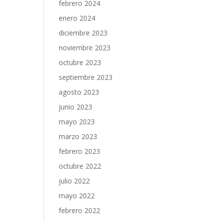
febrero 2024
enero 2024
diciembre 2023
noviembre 2023
octubre 2023
septiembre 2023
agosto 2023
junio 2023
mayo 2023
marzo 2023
febrero 2023
octubre 2022
julio 2022
mayo 2022
febrero 2022