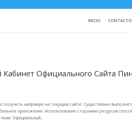
you mean to use "continue 2"? in
/home/quarks5/public_html/apps
53
INICIO
CONTACTO
 Кабинет Официального Сайта Пи
но получить напрямую на текущем сайте. Существенно выполнят
обильное приложение. Использование сторонних ресурсов спосо
ствам. Официальный...