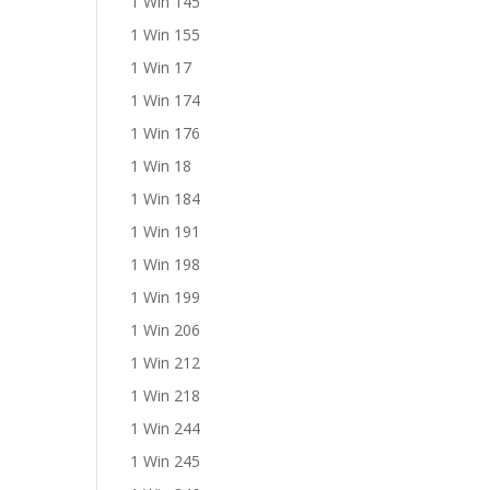
1 Win 145
1 Win 155
1 Win 17
1 Win 174
1 Win 176
1 Win 18
1 Win 184
1 Win 191
1 Win 198
1 Win 199
1 Win 206
1 Win 212
1 Win 218
1 Win 244
1 Win 245