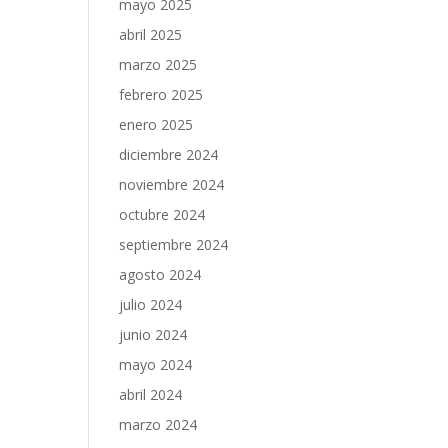
mayo 2025
abril 2025
marzo 2025
febrero 2025
enero 2025
diciembre 2024
noviembre 2024
octubre 2024
septiembre 2024
agosto 2024
julio 2024
junio 2024
mayo 2024
abril 2024
marzo 2024