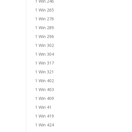
1 Win 246
1 Win 265
1 Win 276
1 Win 289
1 Win 296
1 Win 302
1 Win 304
1 Win 317
1 Win 321
1 Win 402
1 Win 403
1 Win 409
1 Win 41
1 Win 419
1 Win 424