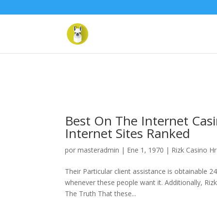
Warning
: "continue" targeting switch is equivalent to "break". Did 
content/themes/Divi/includes/builder/functions.php
on line
57
Best On The Internet Cas
Internet Sites Ranked
por
masteradmin
|
Ene 1, 1970
|
Rizk Casino H
Their Particular client assistance is obtainable 2
whenever these people want it. Additionally, Rizk
The Truth That these...