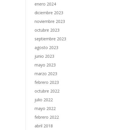
enero 2024
diciembre 2023
noviembre 2023
octubre 2023
septiembre 2023
agosto 2023
junio 2023
mayo 2023
marzo 2023
febrero 2023
octubre 2022
julio 2022
mayo 2022
febrero 2022
abril 2018