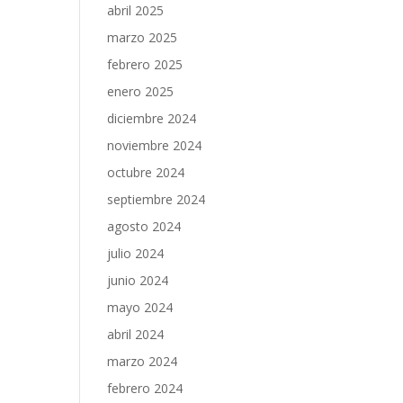
abril 2025
marzo 2025
febrero 2025
enero 2025
diciembre 2024
noviembre 2024
octubre 2024
septiembre 2024
agosto 2024
julio 2024
junio 2024
mayo 2024
abril 2024
marzo 2024
febrero 2024