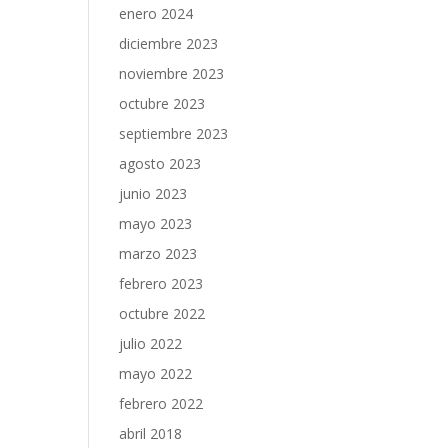
enero 2024
diciembre 2023
noviembre 2023
octubre 2023
septiembre 2023
agosto 2023
junio 2023
mayo 2023
marzo 2023
febrero 2023
octubre 2022
julio 2022
mayo 2022
febrero 2022
abril 2018