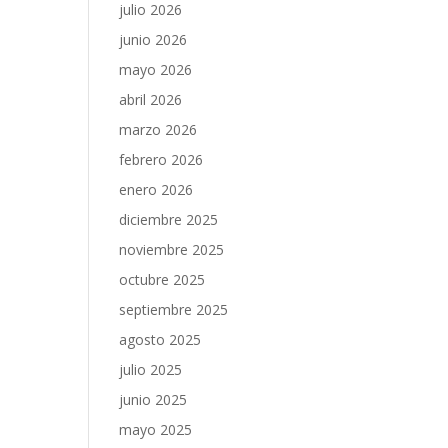
julio 2026
junio 2026
mayo 2026
abril 2026
marzo 2026
febrero 2026
enero 2026
diciembre 2025
noviembre 2025
octubre 2025
septiembre 2025
agosto 2025
julio 2025
junio 2025
mayo 2025