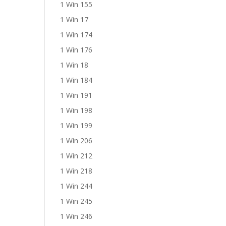
1 Win 155
1 Win 17
1 Win 174
1 Win 176
1 Win 18
1 Win 184
1 Win 191
1 Win 198
1 Win 199
1 Win 206
1 Win 212
1 Win 218
1 Win 244
1 Win 245
1 Win 246