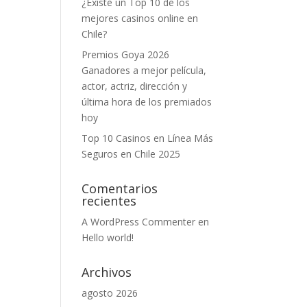
¿Existe un Top 10 de los
mejores casinos online en
Chile?
Premios Goya 2026
Ganadores a mejor película,
actor, actriz, dirección y
última hora de los premiados
hoy
Top 10 Casinos en Línea Más
Seguros en Chile 2025
Comentarios
recientes
A WordPress Commenter
en
Hello world!
Archivos
agosto 2026