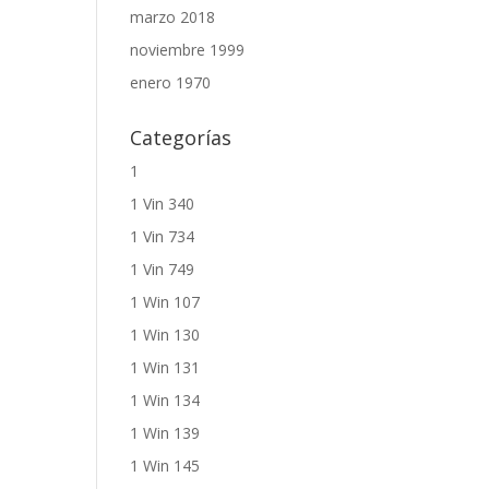
marzo 2018
noviembre 1999
enero 1970
Categorías
1
1 Vin 340
1 Vin 734
1 Vin 749
1 Win 107
1 Win 130
1 Win 131
1 Win 134
1 Win 139
1 Win 145