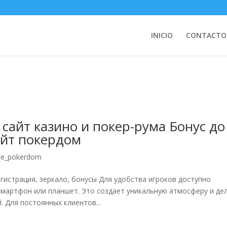
you mean to use "continue 2"? in
/home/quarks5/public_html/apps
53
INICIO
CONTACTO
айт казино и покер-рума Бонус до
айт покердом
site_pokerdom
гистрация, зеркало, бонусы Для удобства игроков доступно
смартфон или планшет. Это создает уникальную атмосферу и де
 Для постоянных клиентов...