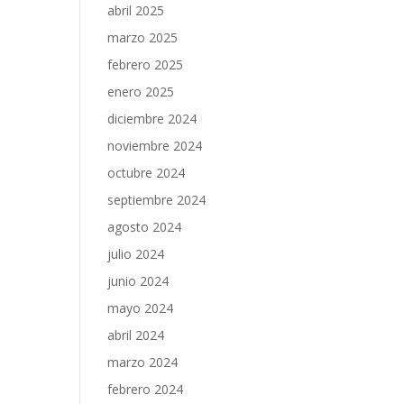
abril 2025
marzo 2025
febrero 2025
enero 2025
diciembre 2024
noviembre 2024
octubre 2024
septiembre 2024
agosto 2024
julio 2024
junio 2024
mayo 2024
abril 2024
marzo 2024
febrero 2024