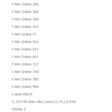
1 Win Online 289
1 Win Online 306
1 Win Online 358
1 Win Online 410
1 Win Online 51
1 Win Online 562
1 Win Online 637
1 Win Online 661
1 Win Online 727
1 Win Online 744
1 Win Online 789
1 Win Online 996
1-xbeti18034
1) 157190 links Mix Casino (2-PL) DONE
100%A Z