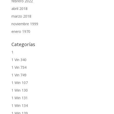
febrero 2022
abril 2018
marzo 2018
noviembre 1999
enero 1970
Categorías
1
1 Vin 340
1 Vin 734
1 Vin 749
1 Win 107
1 Win 130
1 Win 131
1 Win 134
1 Win 139