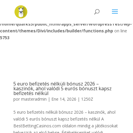
Warning
: "continue" targeting switch is equivalent to "break". Did
you mean to use "continue 2"? in
/home/quarks5/public_html/apps_server/WordpressTest/wp-
content/themes/Divi/includes/builder/functions.php
on line
5753
5 euro befizetés nélküli bónusz 2026 –
kaszinók, ahol valódi 5 eurós bónuszt kapsz
befizetés nélkül
por
masteradmin
|
Ene 14, 2026
|
1250Z
5 euro befizetés nélküli bónusz 2026 – kaszinók, ahol
valódi 5 eurós bónuszt kapsz befizetés nélkül A
BestBettingCasinos.com oldalon mindig a játékosokat
helyezzük az első helyre. Értékeléseinket valódi