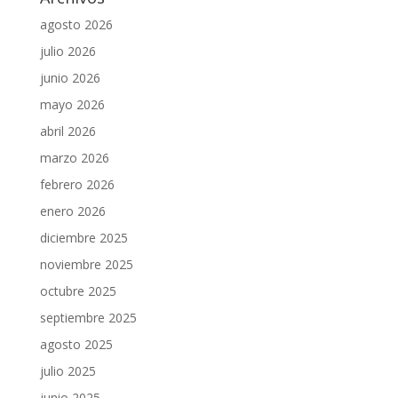
agosto 2026
julio 2026
junio 2026
mayo 2026
abril 2026
marzo 2026
febrero 2026
enero 2026
diciembre 2025
noviembre 2025
octubre 2025
septiembre 2025
agosto 2025
julio 2025
junio 2025