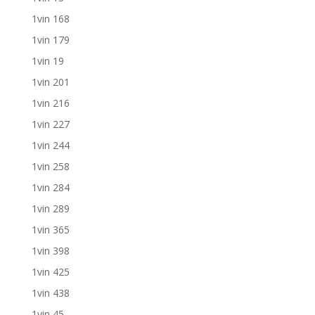
1vin 168
1vin 179
1vin 19
1vin 201
1vin 216
1vin 227
1vin 244
1vin 258
1vin 284
1vin 289
1vin 365
1vin 398
1vin 425
1vin 438
1vin 45