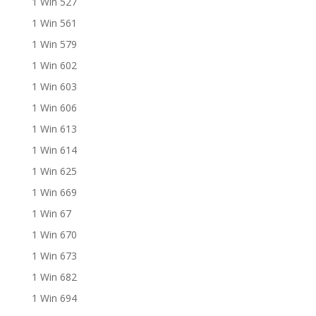
1 Win 527
1 Win 561
1 Win 579
1 Win 602
1 Win 603
1 Win 606
1 Win 613
1 Win 614
1 Win 625
1 Win 669
1 Win 67
1 Win 670
1 Win 673
1 Win 682
1 Win 694