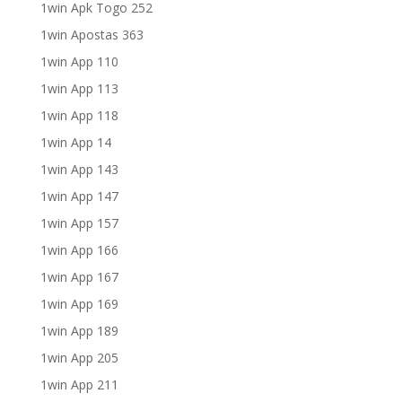
1win Apk Togo 252
1win Apostas 363
1win App 110
1win App 113
1win App 118
1win App 14
1win App 143
1win App 147
1win App 157
1win App 166
1win App 167
1win App 169
1win App 189
1win App 205
1win App 211