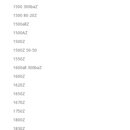
1500 300baZ
1500 80-20Z
1500allZ
1500AZ
1500Z
1500Z 50-50
1550Z
1600all 300baZ
1600Z
1620Z
1650Z
1670Z
1750Z
1800Z
1830Z