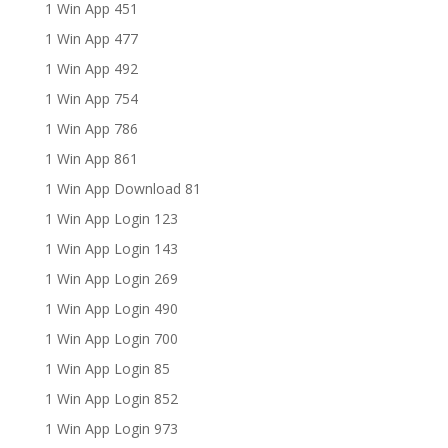
1 Win App 451
1 Win App 477
1 Win App 492
1 Win App 754
1 Win App 786
1 Win App 861
1 Win App Download 81
1 Win App Login 123
1 Win App Login 143
1 Win App Login 269
1 Win App Login 490
1 Win App Login 700
1 Win App Login 85
1 Win App Login 852
1 Win App Login 973