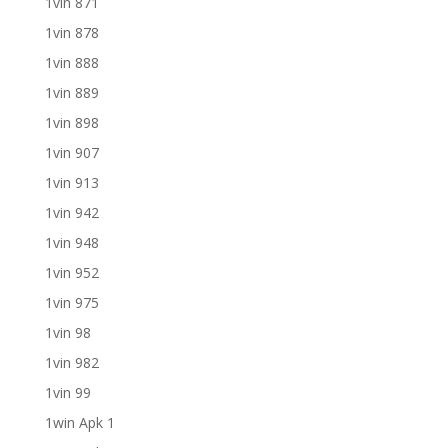
1vin 871
1vin 878
1vin 888
1vin 889
1vin 898
1vin 907
1vin 913
1vin 942
1vin 948
1vin 952
1vin 975
1vin 98
1vin 982
1vin 99
1win Apk 1