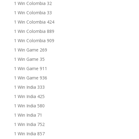
1 Win Colombia 32
1 Win Colombia 33
1 Win Colombia 424
1 Win Colombia 889
1 Win Colombia 909
1 Win Game 269
1 Win Game 35
1 Win Game 911
1 Win Game 936
1 Win India 333
1 Win India 425
1 Win India 580
1 Win India 71
1 Win India 752
1 Win India 857