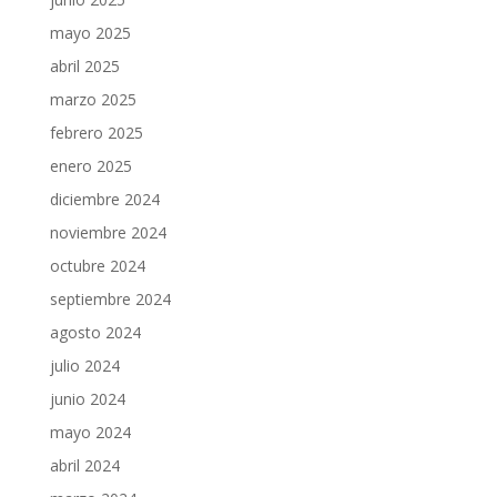
mayo 2025
abril 2025
marzo 2025
febrero 2025
enero 2025
diciembre 2024
noviembre 2024
octubre 2024
septiembre 2024
agosto 2024
julio 2024
junio 2024
mayo 2024
abril 2024