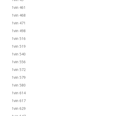
1vin 461
1vin 468
1vin 471
1vin 498
1vin 516
1vin 519
1vin 540
1vin 556
1vin 572
1vin 579
1vin 580
1vin 614
1vin 617
1vin 629