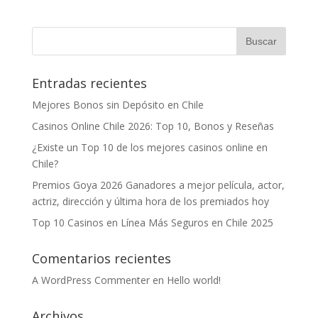
Entradas recientes
Mejores Bonos sin Depósito en Chile
Casinos Online Chile 2026: Top 10, Bonos y Reseñas
¿Existe un Top 10 de los mejores casinos online en
Chile?
Premios Goya 2026 Ganadores a mejor película, actor,
actriz, dirección y última hora de los premiados hoy
Top 10 Casinos en Línea Más Seguros en Chile 2025
Comentarios recientes
A WordPress Commenter
en
Hello world!
Archivos