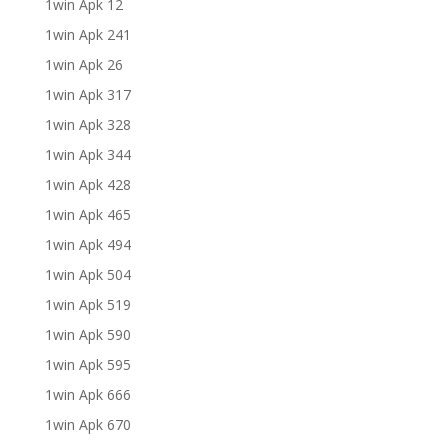
1win Apk 12
1win Apk 241
1win Apk 26
1win Apk 317
1win Apk 328
1win Apk 344
1win Apk 428
1win Apk 465
1win Apk 494
1win Apk 504
1win Apk 519
1win Apk 590
1win Apk 595
1win Apk 666
1win Apk 670