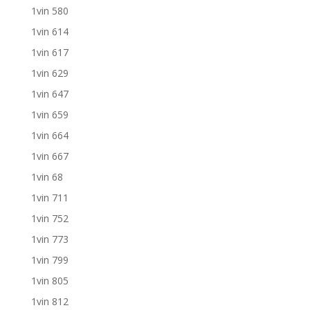
1vin 580
1vin 614
1vin 617
1vin 629
1vin 647
1vin 659
1vin 664
1vin 667
1vin 68
1vin 711
1vin 752
1vin 773
1vin 799
1vin 805
1vin 812