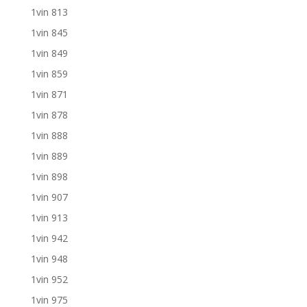
1vin 813
1vin 845
1vin 849
1vin 859
1vin 871
1vin 878
1vin 888
1vin 889
1vin 898
1vin 907
1vin 913
1vin 942
1vin 948
1vin 952
1vin 975