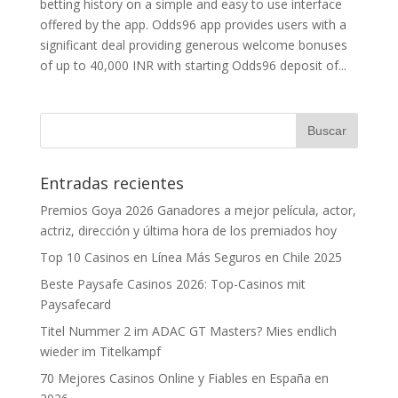
betting history on a simple and easy to use interface
offered by the app. Odds96 app provides users with a
significant deal providing generous welcome bonuses
of up to 40,000 INR with starting Odds96 deposit of...
Entradas recientes
Premios Goya 2026 Ganadores a mejor película, actor,
actriz, dirección y última hora de los premiados hoy
Top 10 Casinos en Línea Más Seguros en Chile 2025
Beste Paysafe Casinos 2026: Top-Casinos mit
Paysafecard
Titel Nummer 2 im ADAC GT Masters? Mies endlich
wieder im Titelkampf
70 Mejores Casinos Online y Fiables en España en