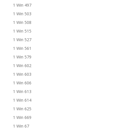
1 Win 497
1 Win 503
1 Win 508
1 Win 515
1 Win 527
1 Win 561
1 Win 579
1 Win 602
1 Win 603
1 Win 606
1 Win 613
1 Win 614
1 Win 625
1 Win 669
1 Win 67