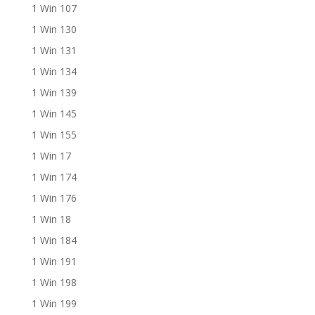
1 Win 107
1 Win 130
1 Win 131
1 Win 134
1 Win 139
1 Win 145
1 Win 155
1 Win 17
1 Win 174
1 Win 176
1 Win 18
1 Win 184
1 Win 191
1 Win 198
1 Win 199