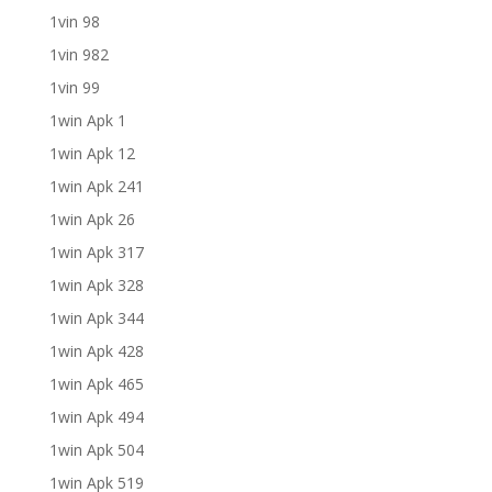
1vin 98
1vin 982
1vin 99
1win Apk 1
1win Apk 12
1win Apk 241
1win Apk 26
1win Apk 317
1win Apk 328
1win Apk 344
1win Apk 428
1win Apk 465
1win Apk 494
1win Apk 504
1win Apk 519