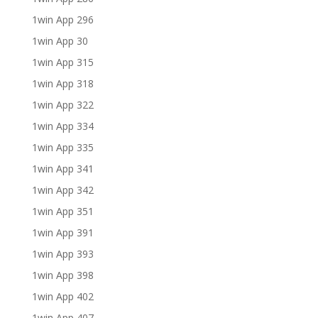
1win App 296
1win App 30
1win App 315
1win App 318
1win App 322
1win App 334
1win App 335
1win App 341
1win App 342
1win App 351
1win App 391
1win App 393
1win App 398
1win App 402
1win App 407