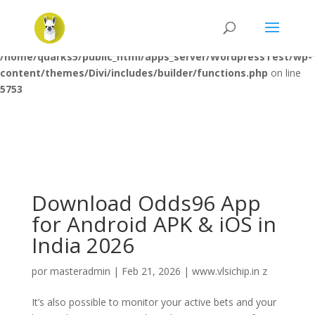
Warning
: "continue" targeting switch is equivalent to "break". Did
you mean to use "continue 2"? in
/home/quarks5/public_html/apps_server/WordpressTest/wp-
content/themes/Divi/includes/builder/functions.php
on line
5753
Download Odds96 App
for Android APK & iOS in
India 2026
por
masteradmin
|
Feb 21, 2026
|
www.vlsichip.in z
It’s also possible to monitor your active bets and your