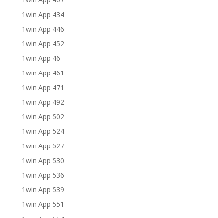
1win App 434
1win App 446
1win App 452
1win App 46
1win App 461
1win App 471
1win App 492
1win App 502
1win App 524
1win App 527
1win App 530
1win App 536
1win App 539
1win App 551