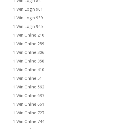
1 Win Login 84
1 Win Login 901
1 Win Login 939
1 Win Login 945
1 Win Online 210
1 Win Online 289
1 Win Online 306
1 Win Online 358
1 Win Online 410
1 Win Online 51
1 Win Online 562
1 Win Online 637
1 Win Online 661
1 Win Online 727
1 Win Online 744