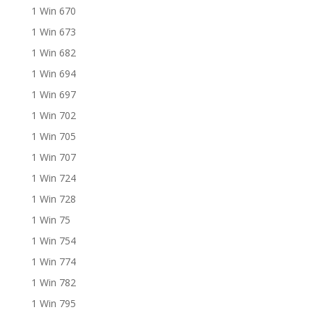
1 Win 670
1 Win 673
1 Win 682
1 Win 694
1 Win 697
1 Win 702
1 Win 705
1 Win 707
1 Win 724
1 Win 728
1 Win 75
1 Win 754
1 Win 774
1 Win 782
1 Win 795