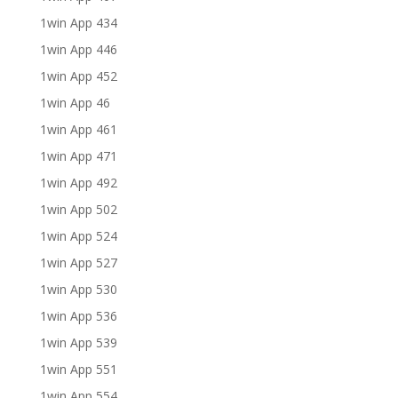
1win App 434
1win App 446
1win App 452
1win App 46
1win App 461
1win App 471
1win App 492
1win App 502
1win App 524
1win App 527
1win App 530
1win App 536
1win App 539
1win App 551
1win App 554