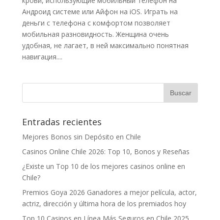
крови, использующие мобильный телефон на
Андроид системе или Айфон на iOS. Играть на
деньги с телефона с комфортом позволяет
мобильная разновидность. Женщина очень
удобная, не лагает, в ней максимально понятная
навигация....
Entradas recientes
Mejores Bonos sin Depósito en Chile
Casinos Online Chile 2026: Top 10, Bonos y Reseñas
¿Existe un Top 10 de los mejores casinos online en
Chile?
Premios Goya 2026 Ganadores a mejor película, actor,
actriz, dirección y última hora de los premiados hoy
Top 10 Casinos en Línea Más Seguros en Chile 2025