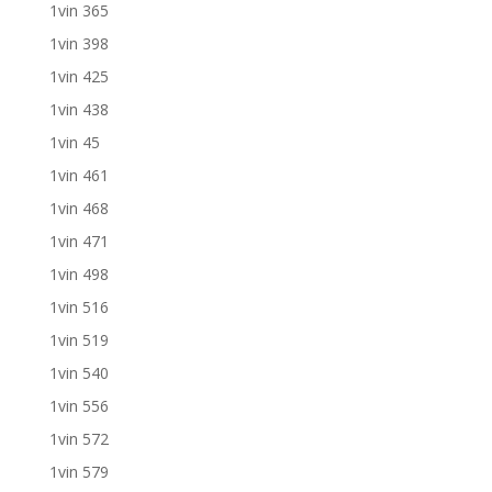
1vin 365
1vin 398
1vin 425
1vin 438
1vin 45
1vin 461
1vin 468
1vin 471
1vin 498
1vin 516
1vin 519
1vin 540
1vin 556
1vin 572
1vin 579