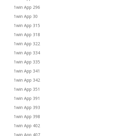
1win App 296
1win App 30
1win App 315
1win App 318
1win App 322
1win App 334
1win App 335
1win App 341
1win App 342
1win App 351
1win App 391
1win App 393
1win App 398
1win App 402
1win App 407