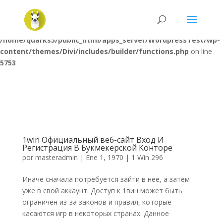
Warning
: "continue" targeting switch is equivalent to "break". Did
you mean to use "continue 2"? in
/home/quarks5/public_html/apps_server/WordpressTest/wp-
content/themes/Divi/includes/builder/functions.php
on line
5753
1win Официальный веб-сайт Вход И
Регистрация В Букмекерской Конторе
por
masteradmin
|
Ene 1, 1970
|
1 Win 296
Иначе сначала потребуется зайти в нее, а затем
уже в свой аккаунт. Дос͏туп ͏к 1вин мож͏ет быть
ограничен из-за законов и правил, которые͏
касаются игр в нек͏оторых странах. Данное