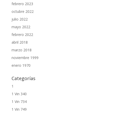
febrero 2023
octubre 2022
julio 2022
mayo 2022
febrero 2022
abril 2018
marzo 2018
noviembre 1999
enero 1970
Categorías
1
1 Vin 340
1 Vin 734
1 Vin 749