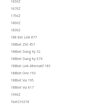
1650Z
1670Z
1750Z
1800Z
1830Z
188 Bet Link 877
188bet 250 457
188bet Dang Ky 32
188bet Dang Ky 674
188bet Link Alternatif 183
188bet One 193
188bet Vui 195
188bet Vui 617
1990Z
1bet210218