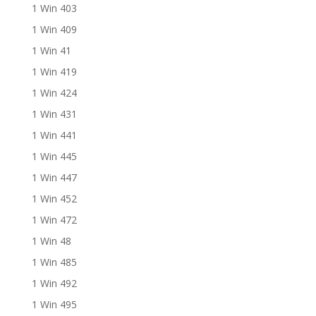
1 Win 403
1 Win 409
1 Win 41
1 Win 419
1 Win 424
1 Win 431
1 Win 441
1 Win 445
1 Win 447
1 Win 452
1 Win 472
1 Win 48
1 Win 485
1 Win 492
1 Win 495