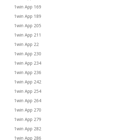
1win App 169
1win App 189
1win App 205
1win App 211
1win App 22
1win App 230
1win App 234
1win App 236
1win App 242
1win App 254
1win App 264
1win App 270
1win App 279
1win App 282
1win App 286