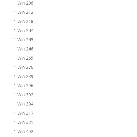
1 Win 206
1 Win 212
1 Win 218
1 Win 244
1 Win 245
1 Win 246
1 Win 265
1 Win 276
1 Win 289
1 Win 296
1 Win 302
1 Win 304
1 Win 317
1 Win 321
1 Win 402