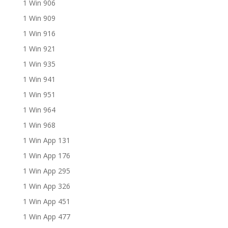
1 Win 906
1 Win 909
1 Win 916
1 Win 921
1 Win 935
1 Win 941
1 Win 951
1 Win 964
1 Win 968
1 Win App 131
1 Win App 176
1 Win App 295
1 Win App 326
1 Win App 451
1 Win App 477