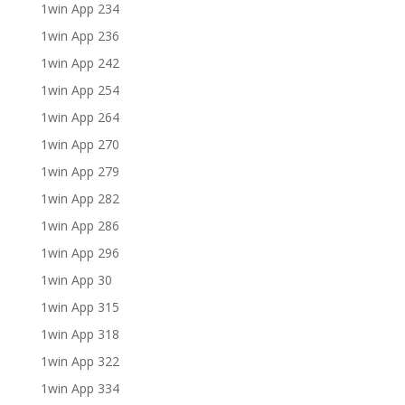
1win App 234
1win App 236
1win App 242
1win App 254
1win App 264
1win App 270
1win App 279
1win App 282
1win App 286
1win App 296
1win App 30
1win App 315
1win App 318
1win App 322
1win App 334