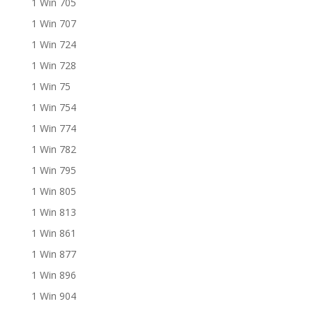
1 Win 705
1 Win 707
1 Win 724
1 Win 728
1 Win 75
1 Win 754
1 Win 774
1 Win 782
1 Win 795
1 Win 805
1 Win 813
1 Win 861
1 Win 877
1 Win 896
1 Win 904