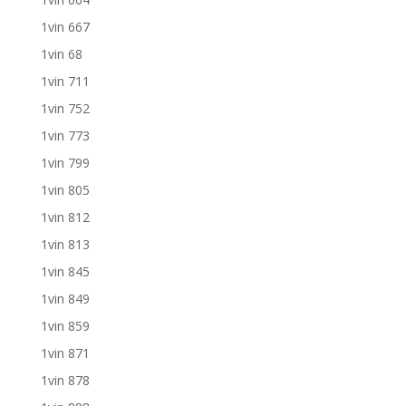
1vin 667
1vin 68
1vin 711
1vin 752
1vin 773
1vin 799
1vin 805
1vin 812
1vin 813
1vin 845
1vin 849
1vin 859
1vin 871
1vin 878