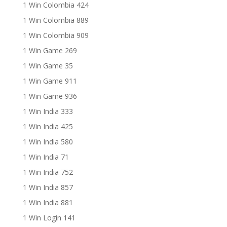
1 Win Colombia 424
1 Win Colombia 889
1 Win Colombia 909
1 Win Game 269
1 Win Game 35
1 Win Game 911
1 Win Game 936
1 Win India 333
1 Win India 425
1 Win India 580
1 Win India 71
1 Win India 752
1 Win India 857
1 Win India 881
1 Win Login 141