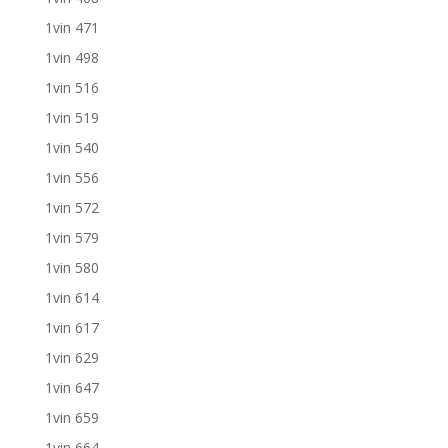
1vin 471
1vin 498
1vin 516
1vin 519
1vin 540
1vin 556
1vin 572
1vin 579
1vin 580
1vin 614
1vin 617
1vin 629
1vin 647
1vin 659
1vin 664