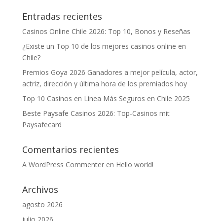
Entradas recientes
Casinos Online Chile 2026: Top 10, Bonos y Reseñas
¿Existe un Top 10 de los mejores casinos online en
Chile?
Premios Goya 2026 Ganadores a mejor película, actor,
actriz, dirección y última hora de los premiados hoy
Top 10 Casinos en Línea Más Seguros en Chile 2025
Beste Paysafe Casinos 2026: Top-Casinos mit
Paysafecard
Comentarios recientes
A WordPress Commenter
en
Hello world!
Archivos
agosto 2026
julio 2026