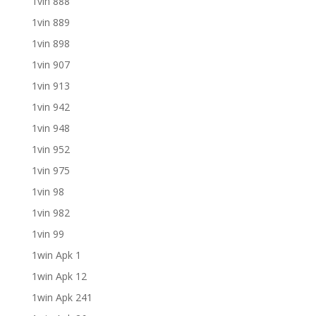
1vin 888
1vin 889
1vin 898
1vin 907
1vin 913
1vin 942
1vin 948
1vin 952
1vin 975
1vin 98
1vin 982
1vin 99
1win Apk 1
1win Apk 12
1win Apk 241