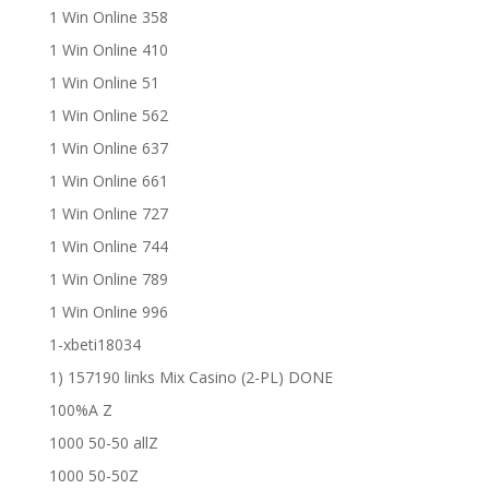
1 Win Online 358
1 Win Online 410
1 Win Online 51
1 Win Online 562
1 Win Online 637
1 Win Online 661
1 Win Online 727
1 Win Online 744
1 Win Online 789
1 Win Online 996
1-xbeti18034
1) 157190 links Mix Casino (2-PL) DONE
100%A Z
1000 50-50 allZ
1000 50-50Z