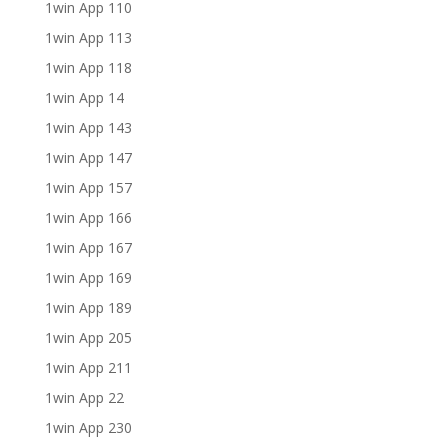
1win App 110
1win App 113
1win App 118
1win App 14
1win App 143
1win App 147
1win App 157
1win App 166
1win App 167
1win App 169
1win App 189
1win App 205
1win App 211
1win App 22
1win App 230