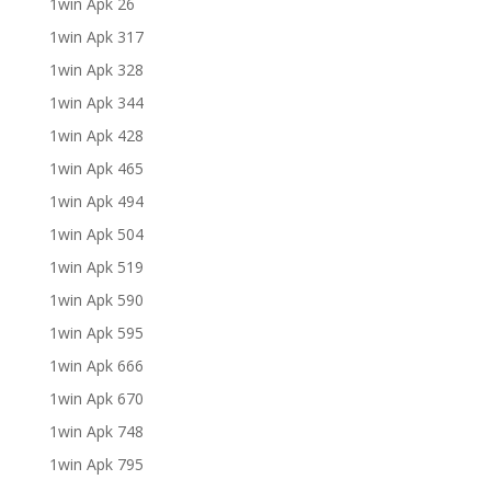
1win Apk 26
1win Apk 317
1win Apk 328
1win Apk 344
1win Apk 428
1win Apk 465
1win Apk 494
1win Apk 504
1win Apk 519
1win Apk 590
1win Apk 595
1win Apk 666
1win Apk 670
1win Apk 748
1win Apk 795