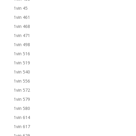
1vin 45
1vin 461
1vin 468
1vin 471
1vin 498
1vin 516
1vin 519
1vin 540
1vin 556
1vin 572
1vin 579
1vin 580
1vin 614
1vin 617
1vin 629