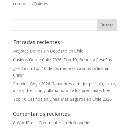
compras. ¿Quieres...
Entradas recientes
Mejores Bonos sin Depósito en Chile
Casinos Online Chile 2026: Top 10, Bonos y Reseñas
¿Existe un Top 10 de los mejores casinos online en
Chile?
Premios Goya 2026 Ganadores a mejor película, actor,
actriz, dirección y última hora de los premiados hoy
Top 10 Casinos en Línea Más Seguros en Chile 2025
Comentarios recientes
A WordPress Commenter
en
Hello world!