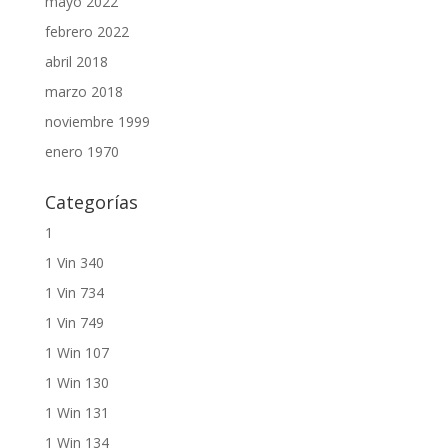
mayo 2022
febrero 2022
abril 2018
marzo 2018
noviembre 1999
enero 1970
Categorías
1
1 Vin 340
1 Vin 734
1 Vin 749
1 Win 107
1 Win 130
1 Win 131
1 Win 134