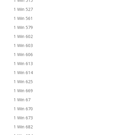
1 Win 515
1 Win 527
1 Win 561
1 Win 579
1 Win 602
1 Win 603
1 Win 606
1 Win 613
1 Win 614
1 Win 625
1 Win 669
1 Win 67
1 Win 670
1 Win 673
1 Win 682