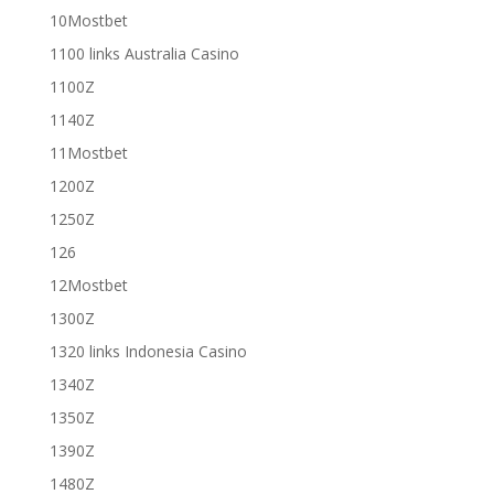
10Mostbet
1100 links Australia Casino
1100Z
1140Z
11Mostbet
1200Z
1250Z
126
12Mostbet
1300Z
1320 links Indonesia Casino
1340Z
1350Z
1390Z
1480Z