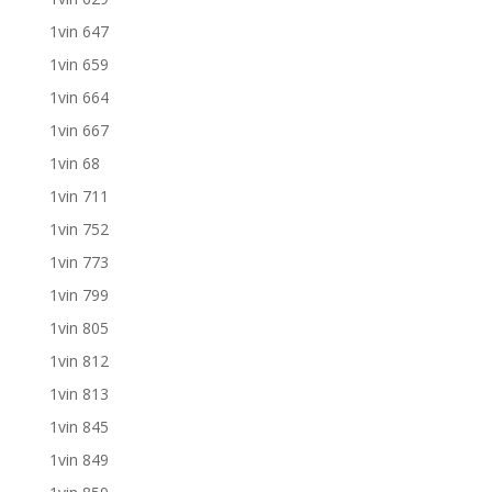
1vin 647
1vin 659
1vin 664
1vin 667
1vin 68
1vin 711
1vin 752
1vin 773
1vin 799
1vin 805
1vin 812
1vin 813
1vin 845
1vin 849