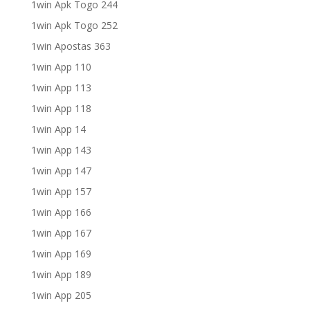
1win Apk Togo 244
1win Apk Togo 252
1win Apostas 363
1win App 110
1win App 113
1win App 118
1win App 14
1win App 143
1win App 147
1win App 157
1win App 166
1win App 167
1win App 169
1win App 189
1win App 205