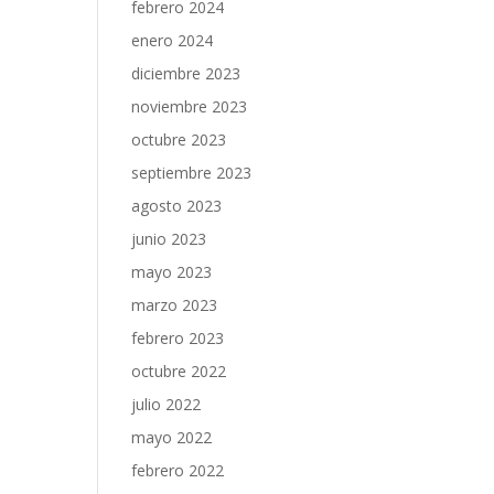
febrero 2024
enero 2024
diciembre 2023
noviembre 2023
octubre 2023
septiembre 2023
agosto 2023
junio 2023
mayo 2023
marzo 2023
febrero 2023
octubre 2022
julio 2022
mayo 2022
febrero 2022