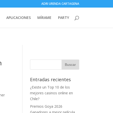
ADRI URENDA CARTAGENA
_server/WordpressTest/wp-
APLICACIONES
MÍRAME
PARTY
n
Entradas recientes
¿Existe un Top 10 de los
mejores casinos online en
omer
Chile?
Premios Goya 2026
Ganadores a mejor película,