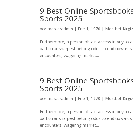
9 Best Online Sportsbook
Sports 2025
por
masteradmin
|
Ene 1, 1970
|
Mostbet Kirgi
Furthermore, a person obtain access in buy to a 
particular sharpest betting odds to end upwards 
encounters, wagering market...
9 Best Online Sportsbook
Sports 2025
por
masteradmin
|
Ene 1, 1970
|
Mostbet Kirgi
Furthermore, a person obtain access in buy to a 
particular sharpest betting odds to end upwards 
encounters, wagering market...