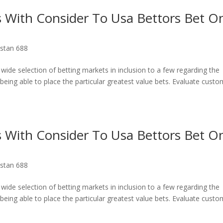
s With Consider To Usa Bettors Bet O
zstan 688
wide selection of betting markets in inclusion to a few regarding the
being able to place the particular greatest value bets. Evaluate cust
s With Consider To Usa Bettors Bet O
zstan 688
wide selection of betting markets in inclusion to a few regarding the
being able to place the particular greatest value bets. Evaluate cust