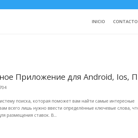
you mean to use "continue 2"? in
/home/quarks5/public_html/apps
53
INICIO
CONTACTO
ое Приложение для Android, Ios, П
 704
систему поиска, которая поможет вам найти самые интересные
вам всего лишь нужно ввести определённые ключевые слова, ч
я размещения ставок. В...