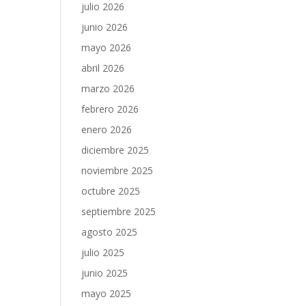
julio 2026
junio 2026
mayo 2026
abril 2026
marzo 2026
febrero 2026
enero 2026
diciembre 2025
noviembre 2025
octubre 2025
septiembre 2025
agosto 2025
julio 2025
junio 2025
mayo 2025