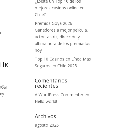
¿Existe un Top 10 de los
mejores casinos online en
Chile?
Premios Goya 2026
Ganadores a mejor película,
м
actor, actriz, dirección y
última hora de los premiados
hoy
Top 10 Casinos en Línea Más
 Пк
Seguros en Chile 2025
Comentarios
recientes
тобы
ку
A WordPress Commenter
en
Hello world!
Archivos
agosto 2026