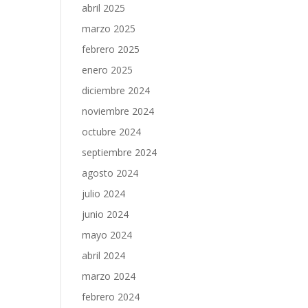
abril 2025
marzo 2025
febrero 2025
enero 2025
diciembre 2024
noviembre 2024
octubre 2024
septiembre 2024
agosto 2024
julio 2024
junio 2024
mayo 2024
abril 2024
marzo 2024
febrero 2024