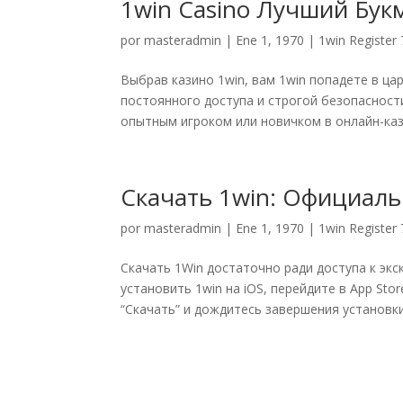
1win Casino Лучший Бук
por
masteradmin
|
Ene 1, 1970
|
1win Register
Выбрав казино 1win, вам 1win попадете в ца
постоянного доступа и строгой безопасности
опытным игроком или новичком в онлайн-кази
Скачать 1win: Официаль
por
masteradmin
|
Ene 1, 1970
|
1win Register
Скачать 1Win достаточно ради доступа к эк
установить 1win на iOS, перейдите в App St
“Скачать” и дождитесь завершения установки