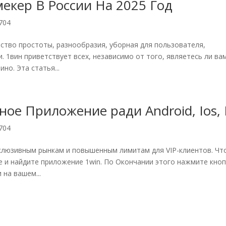
мекер В России На 2025 Год
 704
рство простоты, разнообразия, уборная для пользователя,
. 1вин приветствует всех, независимо от того, являетесь ли ва
но. Эта статья...
ное Приложение ради Android, Ios,
 704
склюзивным рынкам и повышенным лимитам для VIP-клиентов. Ч
ore и найдите приложение 1win. По Окончании этого нажмите кноп
 на вашем...