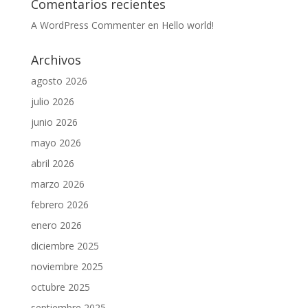
Comentarios recientes
A WordPress Commenter
en
Hello world!
Archivos
agosto 2026
julio 2026
junio 2026
mayo 2026
abril 2026
marzo 2026
febrero 2026
enero 2026
diciembre 2025
noviembre 2025
octubre 2025
septiembre 2025