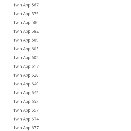
1win App 567
1win App 575
1win App 580
1win App 582
1win App 589
1win App 603
1win App 605
1win App 617
1win App 620
1win App 640
1win App 645
1win App 653
1win App 657
1win App 674
1win App 677