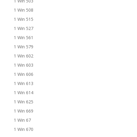
1 Win 503
1 Win 508
1 Win 515
1 Win 527
1 Win 561
1 Win 579
1 Win 602
1 Win 603
1 Win 606
1 Win 613
1 Win 614
1 Win 625
1 Win 669
1 Win 67
1 Win 670