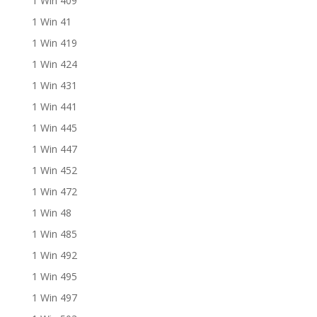
1 Win 409
1 Win 41
1 Win 419
1 Win 424
1 Win 431
1 Win 441
1 Win 445
1 Win 447
1 Win 452
1 Win 472
1 Win 48
1 Win 485
1 Win 492
1 Win 495
1 Win 497