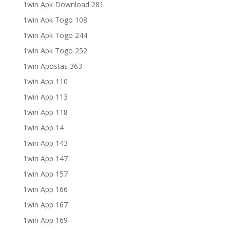
1win Apk Download 281
1win Apk Togo 108
1win Apk Togo 244
1win Apk Togo 252
1win Apostas 363
1win App 110
1win App 113
1win App 118
1win App 14
1win App 143
1win App 147
1win App 157
1win App 166
1win App 167
1win App 169