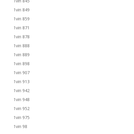
1vin 845
1vin 849
1vin 859
1vin 871
1vin 878
1vin 888
1vin 889
1vin 898
1vin 907
1vin 913
1vin 942
1vin 948
1vin 952
1vin 975
1vin 98