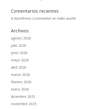
Comentarios recientes
A WordPress Commenter
en
Hello world!
Archivos
agosto 2026
julio 2026
junio 2026
mayo 2026
abril 2026
marzo 2026
febrero 2026
enero 2026
diciembre 2025
noviembre 2025