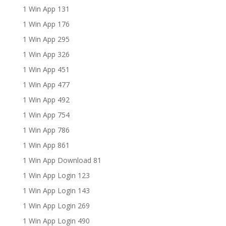
1 Win App 131
1 Win App 176
1 Win App 295
1 Win App 326
1 Win App 451
1 Win App 477
1 Win App 492
1 Win App 754
1 Win App 786
1 Win App 861
1 Win App Download 81
1 Win App Login 123
1 Win App Login 143
1 Win App Login 269
1 Win App Login 490