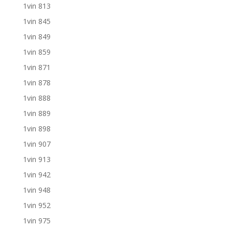
1vin 813
1vin 845
1vin 849
1vin 859
1vin 871
1vin 878
1vin 888
1vin 889
1vin 898
1vin 907
1vin 913
1vin 942
1vin 948
1vin 952
1vin 975