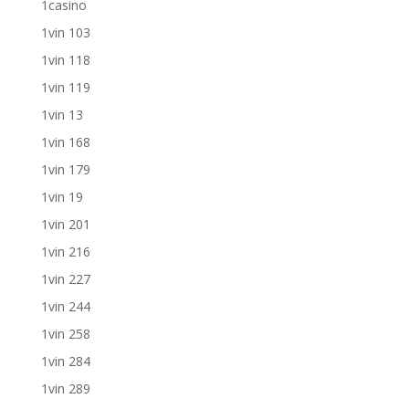
1casino
1vin 103
1vin 118
1vin 119
1vin 13
1vin 168
1vin 179
1vin 19
1vin 201
1vin 216
1vin 227
1vin 244
1vin 258
1vin 284
1vin 289