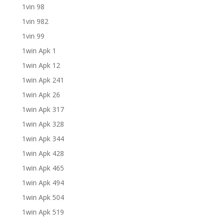
1vin 98
1vin 982
1vin 99
1win Apk 1
1win Apk 12
1win Apk 241
1win Apk 26
1win Apk 317
1win Apk 328
1win Apk 344
1win Apk 428
1win Apk 465
1win Apk 494
1win Apk 504
1win Apk 519