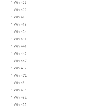
1 Win 403
1 Win 409
1 Win 41
1 Win 419
1 Win 424
1 Win 431
1 Win 441
1 Win 445
1 Win 447
1 Win 452
1 Win 472
1 Win 48
1 Win 485
1 Win 492
1 Win 495