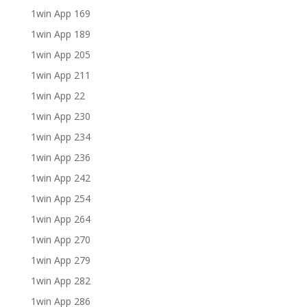
1win App 169
1win App 189
1win App 205
1win App 211
1win App 22
1win App 230
1win App 234
1win App 236
1win App 242
1win App 254
1win App 264
1win App 270
1win App 279
1win App 282
1win App 286