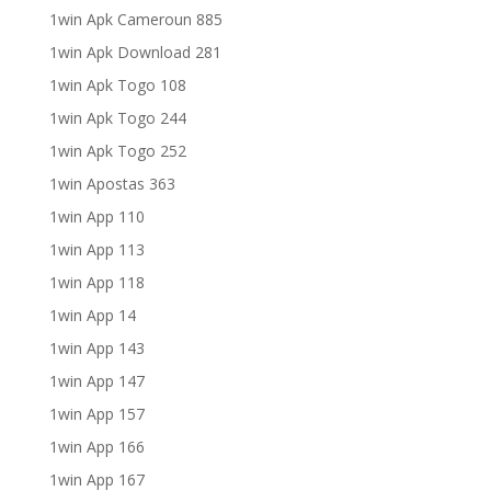
1win Apk Cameroun 885
1win Apk Download 281
1win Apk Togo 108
1win Apk Togo 244
1win Apk Togo 252
1win Apostas 363
1win App 110
1win App 113
1win App 118
1win App 14
1win App 143
1win App 147
1win App 157
1win App 166
1win App 167