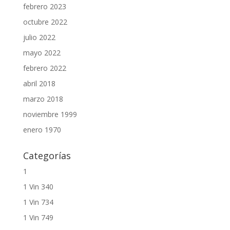
febrero 2023
octubre 2022
julio 2022
mayo 2022
febrero 2022
abril 2018
marzo 2018
noviembre 1999
enero 1970
Categorías
1
1 Vin 340
1 Vin 734
1 Vin 749