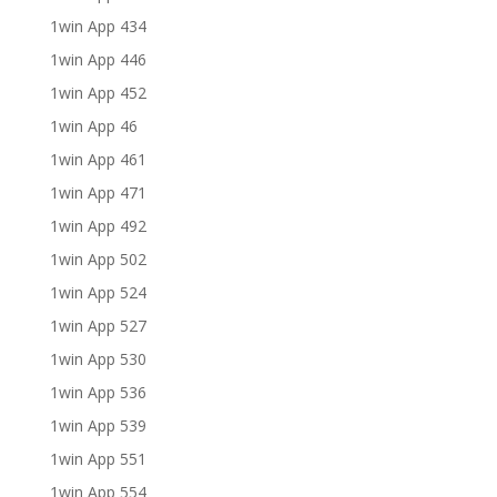
1win App 434
1win App 446
1win App 452
1win App 46
1win App 461
1win App 471
1win App 492
1win App 502
1win App 524
1win App 527
1win App 530
1win App 536
1win App 539
1win App 551
1win App 554