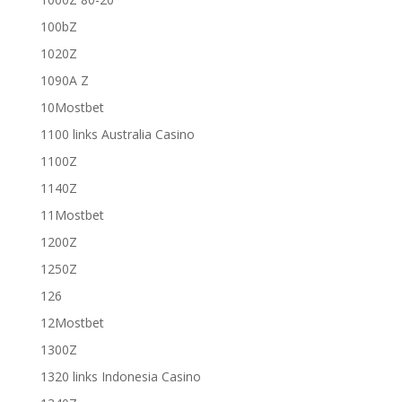
100bZ
1020Z
1090A Z
10Mostbet
1100 links Australia Casino
1100Z
1140Z
11Mostbet
1200Z
1250Z
126
12Mostbet
1300Z
1320 links Indonesia Casino