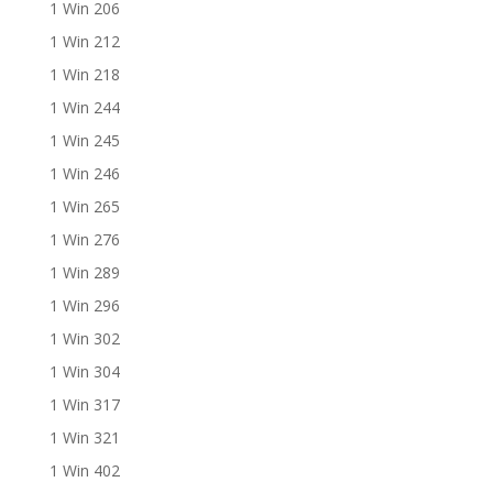
1 Win 206
1 Win 212
1 Win 218
1 Win 244
1 Win 245
1 Win 246
1 Win 265
1 Win 276
1 Win 289
1 Win 296
1 Win 302
1 Win 304
1 Win 317
1 Win 321
1 Win 402