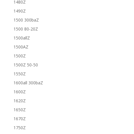
1480Z
1490Z
1500 300baZ
1500 80-20Z
1500allZ
1500AZ
1500Z
1500Z 50-50
1550Z
1600all 300baZ
1600Z
1620Z
1650Z
1670Z
1750Z