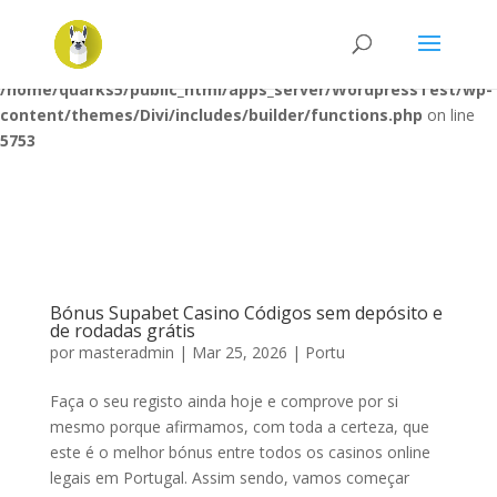
Warning
: "continue" targeting switch is equivalent to "break". Did
you mean to use "continue 2"? in
/home/quarks5/public_html/apps_server/WordpressTest/wp-
content/themes/Divi/includes/builder/functions.php
on line
5753
Bónus Supabet Casino Códigos sem depósito e
de rodadas grátis
por
masteradmin
|
Mar 25, 2026
|
Portu
Faça o seu registo ainda hoje e comprove por si
mesmo porque afirmamos, com toda a certeza, que
este é o melhor bónus entre todos os casinos online
legais em Portugal. Assim sendo, vamos começar