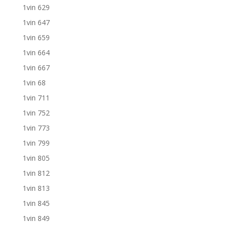
1vin 629
1vin 647
1vin 659
1vin 664
1vin 667
1vin 68
1vin 711
1vin 752
1vin 773
1vin 799
1vin 805
1vin 812
1vin 813
1vin 845
1vin 849