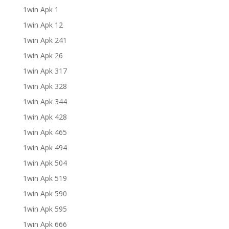
1win Apk 1
1win Apk 12
1win Apk 241
1win Apk 26
1win Apk 317
1win Apk 328
1win Apk 344
1win Apk 428
1win Apk 465
1win Apk 494
1win Apk 504
1win Apk 519
1win Apk 590
1win Apk 595
1win Apk 666