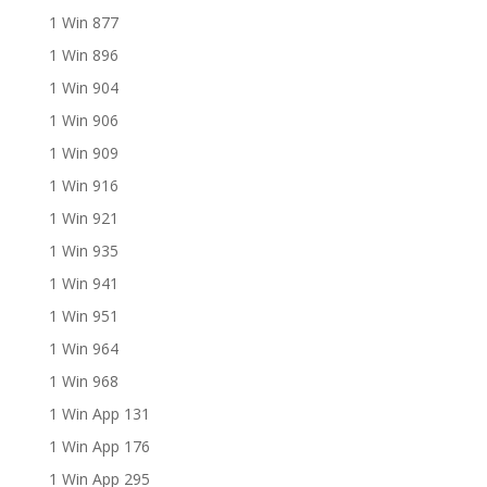
1 Win 877
1 Win 896
1 Win 904
1 Win 906
1 Win 909
1 Win 916
1 Win 921
1 Win 935
1 Win 941
1 Win 951
1 Win 964
1 Win 968
1 Win App 131
1 Win App 176
1 Win App 295