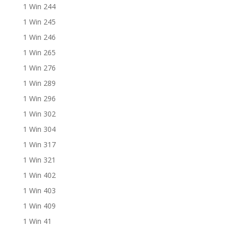
1 Win 244
1 Win 245
1 Win 246
1 Win 265
1 Win 276
1 Win 289
1 Win 296
1 Win 302
1 Win 304
1 Win 317
1 Win 321
1 Win 402
1 Win 403
1 Win 409
1 Win 41