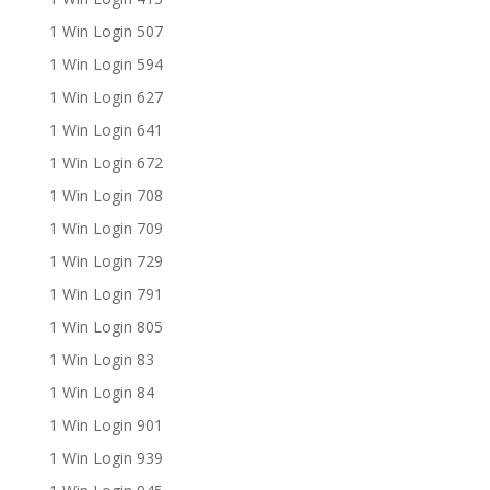
1 Win Login 507
1 Win Login 594
1 Win Login 627
1 Win Login 641
1 Win Login 672
1 Win Login 708
1 Win Login 709
1 Win Login 729
1 Win Login 791
1 Win Login 805
1 Win Login 83
1 Win Login 84
1 Win Login 901
1 Win Login 939