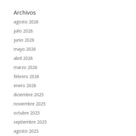
Archivos
agosto 2026
julio 2026
junio 2026
mayo 2026
abril 2026
marzo 2026
febrero 2026
enero 2026
diciembre 2025
noviembre 2025
octubre 2025
septiembre 2025
agosto 2025