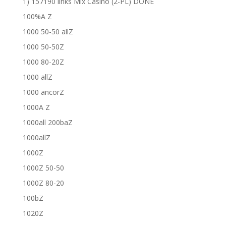
1) 157190 links Mix Casino (2-PL) DONE
100%A Z
1000 50-50 allZ
1000 50-50Z
1000 80-20Z
1000 allZ
1000 ancorZ
1000A Z
1000all 200baZ
1000allZ
1000Z
1000Z 50-50
1000Z 80-20
100bZ
1020Z