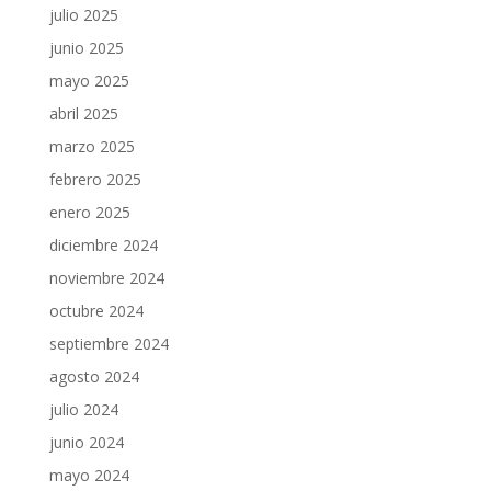
julio 2025
junio 2025
mayo 2025
abril 2025
marzo 2025
febrero 2025
enero 2025
diciembre 2024
noviembre 2024
octubre 2024
septiembre 2024
agosto 2024
julio 2024
junio 2024
mayo 2024