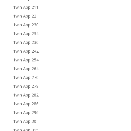
1win App 211
1win App 22
1win App 230
1win App 234
1win App 236
1win App 242
1win App 254
1win App 264
1win App 270
1win App 279
1win App 282
1win App 286
1win App 296
1win App 30
1win App 315