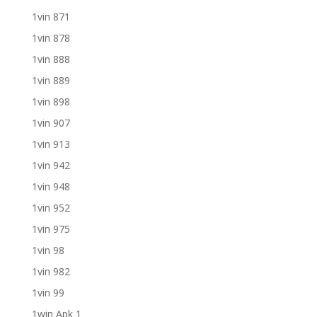
1vin 871
1vin 878
1vin 888
1vin 889
1vin 898
1vin 907
1vin 913
1vin 942
1vin 948
1vin 952
1vin 975
1vin 98
1vin 982
1vin 99
1win Apk 1