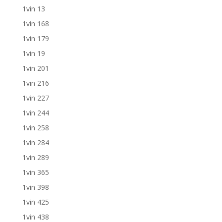
1vin 13
1vin 168
1vin 179
1vin 19
1vin 201
1vin 216
1vin 227
1vin 244
1vin 258
1vin 284
1vin 289
1vin 365
1vin 398
1vin 425
1vin 438