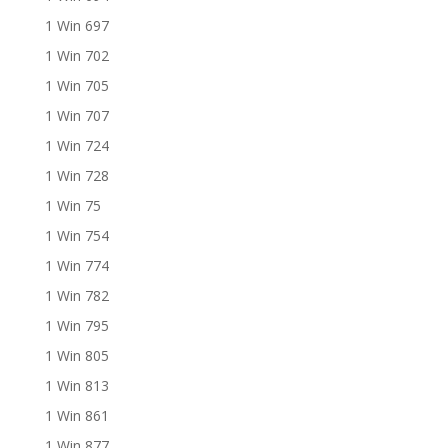
1 Win 697
1 Win 702
1 Win 705
1 Win 707
1 Win 724
1 Win 728
1 Win 75
1 Win 754
1 Win 774
1 Win 782
1 Win 795
1 Win 805
1 Win 813
1 Win 861
1 Win 877