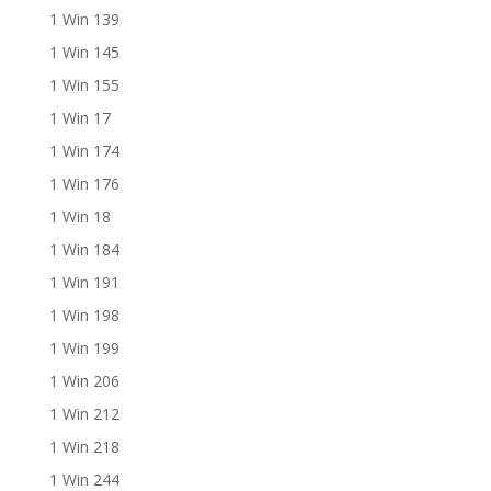
1 Win 139
1 Win 145
1 Win 155
1 Win 17
1 Win 174
1 Win 176
1 Win 18
1 Win 184
1 Win 191
1 Win 198
1 Win 199
1 Win 206
1 Win 212
1 Win 218
1 Win 244