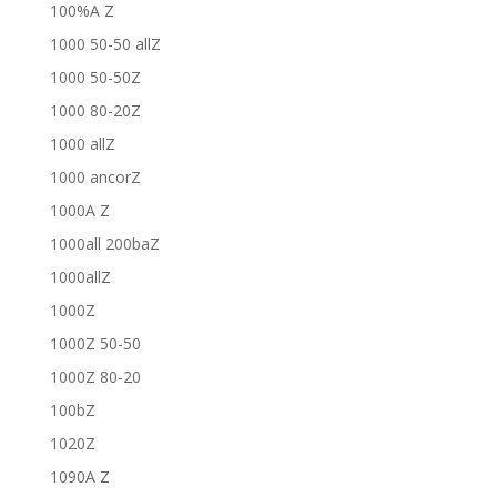
100%A Z
1000 50-50 allZ
1000 50-50Z
1000 80-20Z
1000 allZ
1000 ancorZ
1000A Z
1000all 200baZ
1000allZ
1000Z
1000Z 50-50
1000Z 80-20
100bZ
1020Z
1090A Z