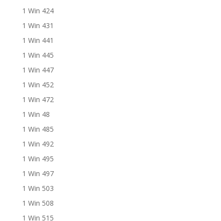
1 Win 424
1 Win 431
1 Win 441
1 Win 445
1 Win 447
1 Win 452
1 Win 472
1 Win 48
1 Win 485
1 Win 492
1 Win 495
1 Win 497
1 Win 503
1 Win 508
1 Win 515