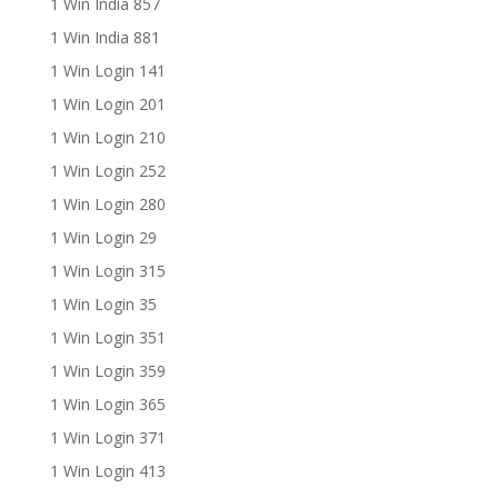
1 Win India 857
1 Win India 881
1 Win Login 141
1 Win Login 201
1 Win Login 210
1 Win Login 252
1 Win Login 280
1 Win Login 29
1 Win Login 315
1 Win Login 35
1 Win Login 351
1 Win Login 359
1 Win Login 365
1 Win Login 371
1 Win Login 413