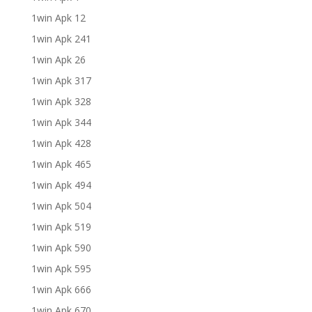
1win Apk 12
1win Apk 241
1win Apk 26
1win Apk 317
1win Apk 328
1win Apk 344
1win Apk 428
1win Apk 465
1win Apk 494
1win Apk 504
1win Apk 519
1win Apk 590
1win Apk 595
1win Apk 666
1win Apk 670