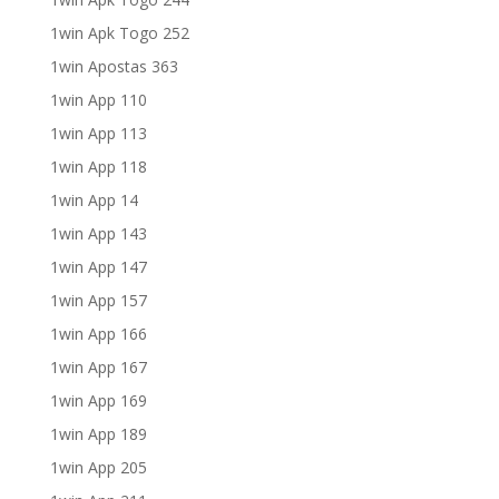
1win Apk Togo 252
1win Apostas 363
1win App 110
1win App 113
1win App 118
1win App 14
1win App 143
1win App 147
1win App 157
1win App 166
1win App 167
1win App 169
1win App 189
1win App 205