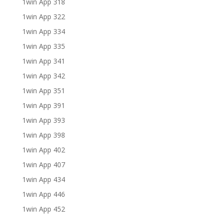
1win App 318
1win App 322
1win App 334
1win App 335
1win App 341
1win App 342
1win App 351
1win App 391
1win App 393
1win App 398
1win App 402
1win App 407
1win App 434
1win App 446
1win App 452