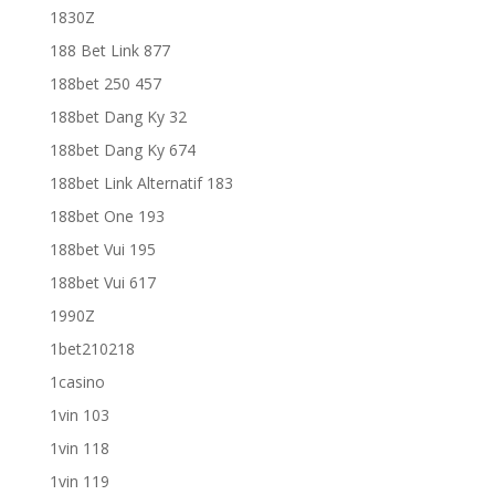
1830Z
188 Bet Link 877
188bet 250 457
188bet Dang Ky 32
188bet Dang Ky 674
188bet Link Alternatif 183
188bet One 193
188bet Vui 195
188bet Vui 617
1990Z
1bet210218
1casino
1vin 103
1vin 118
1vin 119