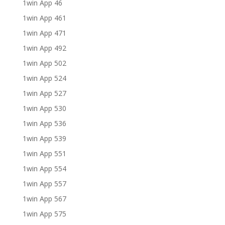
1win App 46
1win App 461
1win App 471
1win App 492
1win App 502
1win App 524
1win App 527
1win App 530
1win App 536
1win App 539
1win App 551
1win App 554
1win App 557
1win App 567
1win App 575