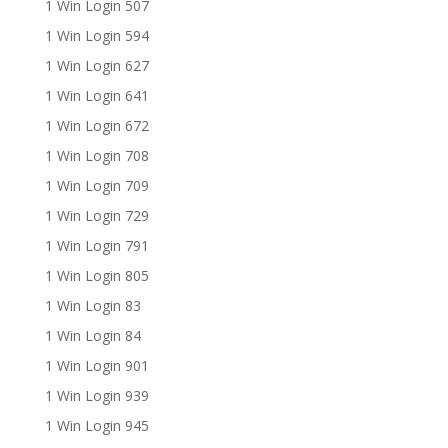
1 Win Login 507
1 Win Login 594
1 Win Login 627
1 Win Login 641
1 Win Login 672
1 Win Login 708
1 Win Login 709
1 Win Login 729
1 Win Login 791
1 Win Login 805
1 Win Login 83
1 Win Login 84
1 Win Login 901
1 Win Login 939
1 Win Login 945