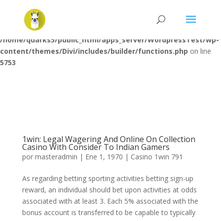
Warning
: "continue" targeting switch is equivalent to "break". Did
you mean to use "continue 2"? in
/home/quarks5/public_html/apps_server/WordpressTest/wp-
content/themes/Divi/includes/builder/functions.php
on line
5753
1win: Legal Wagering And Online On Collection
Casino With Consider To Indian Gamers
por
masteradmin
|
Ene 1, 1970
|
Casino 1win 791
As regarding betting sporting activities betting sign-up
reward, an individual should bet upon activities at odds
associated with at least 3. Each 5% associated with the
bonus account is transferred to be capable to typically