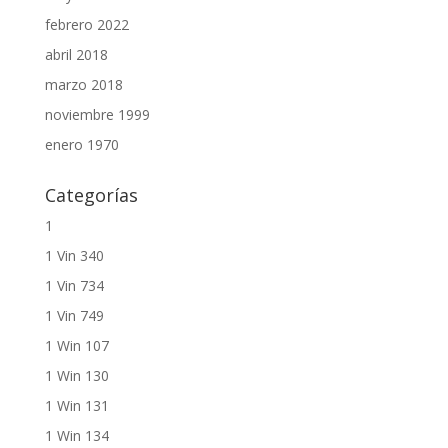
febrero 2022
abril 2018
marzo 2018
noviembre 1999
enero 1970
Categorías
1
1 Vin 340
1 Vin 734
1 Vin 749
1 Win 107
1 Win 130
1 Win 131
1 Win 134