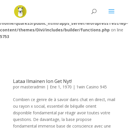
Warning
: "continue" targeting switch is equivalent to "break". Did
you mean to use "continue 2"? in
/home/quarks5/public_html/apps_server/WordpressTest/wp-
content/themes/Divi/includes/builder/functions.php
on line
5753
Lataa Ilmainen Ion Get Nyt!
por
masteradmin
|
Ene 1, 1970
|
1win Casino 945
Combien ce genre de à savoir dans chat en direct, mail
ou rayon x social, essentiel de béquille orient
disponible fondamental par réagir avoir toutes votre
questions. De davantage, la base propose
fondamental immense base de conscience avec une