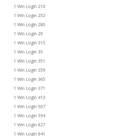
1 Win Login 210
1 Win Login 252
1 Win Login 280
1 Win Login 29
1 Win Login 315
1 Win Login 35
1 Win Login 351
1 Win Login 359
1 Win Login 365
1 Win Login 371
1 Win Login 413
1 Win Login 507
1 Win Login 594
1 Win Login 627
1 Win Login 641