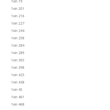
1vin 19
1vin 201
1vin 216
1vin 227
1vin 244
1vin 258
1vin 284
1vin 289
1vin 365
1vin 398
1vin 425
1vin 438
1vin 45
1vin 461
1vin 468