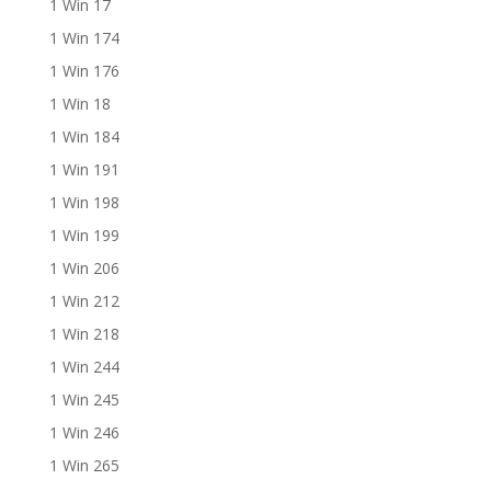
1 Win 17
1 Win 174
1 Win 176
1 Win 18
1 Win 184
1 Win 191
1 Win 198
1 Win 199
1 Win 206
1 Win 212
1 Win 218
1 Win 244
1 Win 245
1 Win 246
1 Win 265