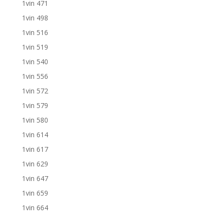
1vin 471
1vin 498
1vin 516
1vin 519
1vin 540
1vin 556
1vin 572
1vin 579
1vin 580
1vin 614
1vin 617
1vin 629
1vin 647
1vin 659
1vin 664