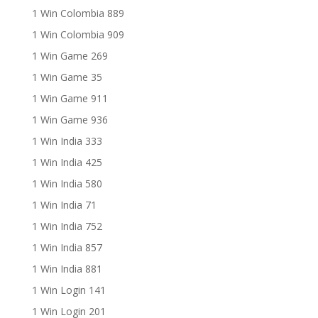
1 Win Colombia 889
1 Win Colombia 909
1 Win Game 269
1 Win Game 35
1 Win Game 911
1 Win Game 936
1 Win India 333
1 Win India 425
1 Win India 580
1 Win India 71
1 Win India 752
1 Win India 857
1 Win India 881
1 Win Login 141
1 Win Login 201