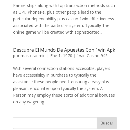
Partnerships along with top transaction methods such
as UPI, PhonePe, plus other people lead to the
particular dependability plus casino 1win effectiveness
associated with the particular system. Typically The
online game will be created with sophisticated...
Descubre El Mundo De Apuestas Con 1win Apk
por
masteradmin
|
Ene 1, 1970
|
1win Casino 945
With several connection stations accessible, players
have accessibility in purchase to typically the
assistance these people need, ensuring a easy plus
pleasant encounter upon typically the system. A
Person may employ these sorts of additional bonuses
on any wagering...