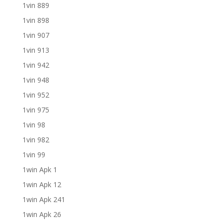
1vin 889
1vin 898
1vin 907
1vin 913
1vin 942
1vin 948
1vin 952
1vin 975
1vin 98
1vin 982
1vin 99
1win Apk 1
1win Apk 12
1win Apk 241
1win Apk 26