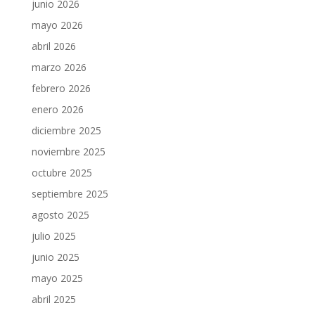
junio 2026
mayo 2026
abril 2026
marzo 2026
febrero 2026
enero 2026
diciembre 2025
noviembre 2025
octubre 2025
septiembre 2025
agosto 2025
julio 2025
junio 2025
mayo 2025
abril 2025