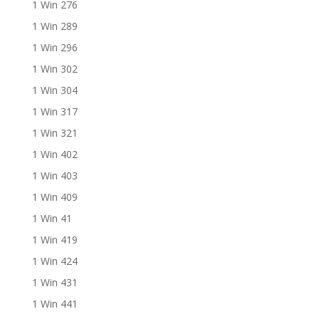
1 Win 276
1 Win 289
1 Win 296
1 Win 302
1 Win 304
1 Win 317
1 Win 321
1 Win 402
1 Win 403
1 Win 409
1 Win 41
1 Win 419
1 Win 424
1 Win 431
1 Win 441