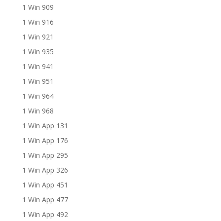
1 Win 909
1 Win 916
1 Win 921
1 Win 935
1 Win 941
1 Win 951
1 Win 964
1 Win 968
1 Win App 131
1 Win App 176
1 Win App 295
1 Win App 326
1 Win App 451
1 Win App 477
1 Win App 492