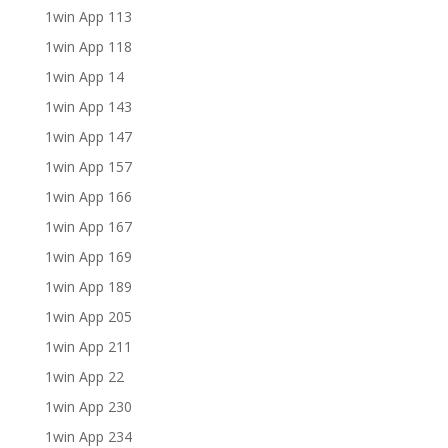
1win App 113
1win App 118
1win App 14
1win App 143
1win App 147
1win App 157
1win App 166
1win App 167
1win App 169
1win App 189
1win App 205
1win App 211
1win App 22
1win App 230
1win App 234