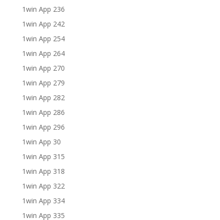
1win App 236
1win App 242
1win App 254
1win App 264
1win App 270
1win App 279
1win App 282
1win App 286
1win App 296
1win App 30
1win App 315
1win App 318
1win App 322
1win App 334
1win App 335