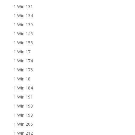
1 Win 131
1 Win 134
1 Win 139
1 Win 145
1 Win 155
1 Win 17
1 Win 174
1 Win 176
1 Win 18
1 Win 184
1 Win 191
1 Win 198
1 Win 199
1 Win 206
1 Win 212