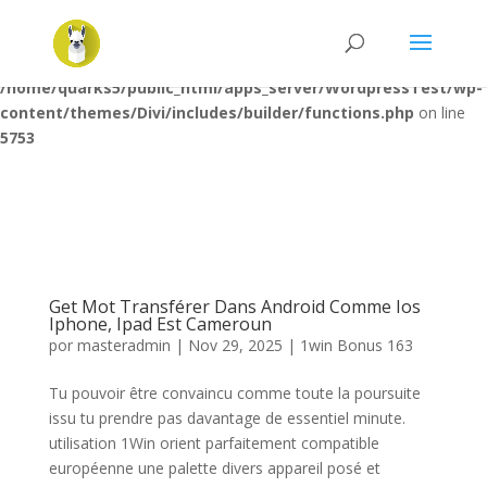
Warning
: "continue" targeting switch is equivalent to "break". Did
you mean to use "continue 2"? in
/home/quarks5/public_html/apps_server/WordpressTest/wp-
content/themes/Divi/includes/builder/functions.php
on line
5753
Get Mot Transférer Dans Android Comme Ios
Iphone, Ipad Est Cameroun
por
masteradmin
|
Nov 29, 2025
|
1win Bonus 163
Tu pouvoir être convaincu comme toute la poursuite
issu tu prendre pas davantage de essentiel minute.
utilisation 1Win orient parfaitement compatible
européenne une palette divers appareil posé et