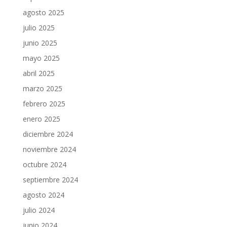
agosto 2025
julio 2025
junio 2025
mayo 2025
abril 2025
marzo 2025
febrero 2025
enero 2025
diciembre 2024
noviembre 2024
octubre 2024
septiembre 2024
agosto 2024
julio 2024
junio 2024