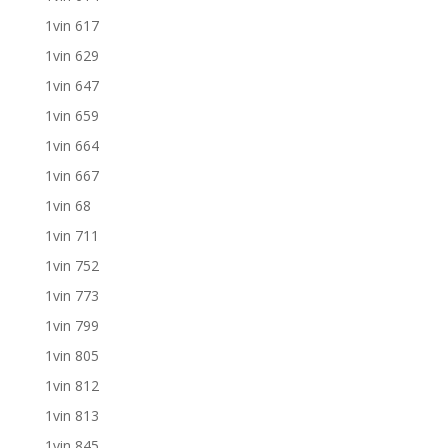
1vin 617
1vin 629
1vin 647
1vin 659
1vin 664
1vin 667
1vin 68
1vin 711
1vin 752
1vin 773
1vin 799
1vin 805
1vin 812
1vin 813
1vin 845