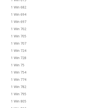
1 Win 682
1 Win 694
1 Win 697
1 Win 702
1 Win 705
1 Win 707
1 Win 724
1 Win 728
1 Win 75
1 Win 754
1 Win 774
1 Win 782
1 Win 795
1 Win 805