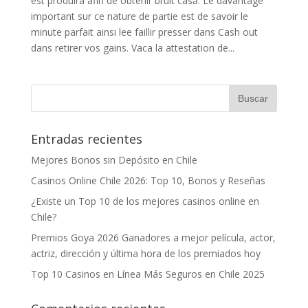
est produira afin de obtenir bruit casă. Le davantage
important sur ce nature de partie est de savoir le
minute parfait ainsi lee faillir presser dans Cash out
dans retirer vos gains. Vaca la attestation de...
Entradas recientes
Mejores Bonos sin Depósito en Chile
Casinos Online Chile 2026: Top 10, Bonos y Reseñas
¿Existe un Top 10 de los mejores casinos online en
Chile?
Premios Goya 2026 Ganadores a mejor película, actor,
actriz, dirección y última hora de los premiados hoy
Top 10 Casinos en Línea Más Seguros en Chile 2025