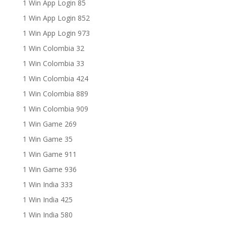
1 Win App Login 85
1 Win App Login 852
1 Win App Login 973
1 Win Colombia 32
1 Win Colombia 33
1 Win Colombia 424
1 Win Colombia 889
1 Win Colombia 909
1 Win Game 269
1 Win Game 35
1 Win Game 911
1 Win Game 936
1 Win India 333
1 Win India 425
1 Win India 580