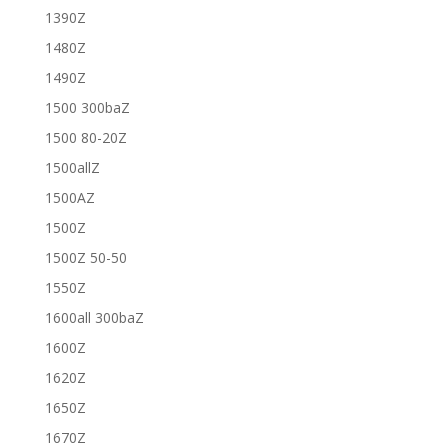
1390Z
1480Z
1490Z
1500 300baZ
1500 80-20Z
1500allZ
1500AZ
1500Z
1500Z 50-50
1550Z
1600all 300baZ
1600Z
1620Z
1650Z
1670Z