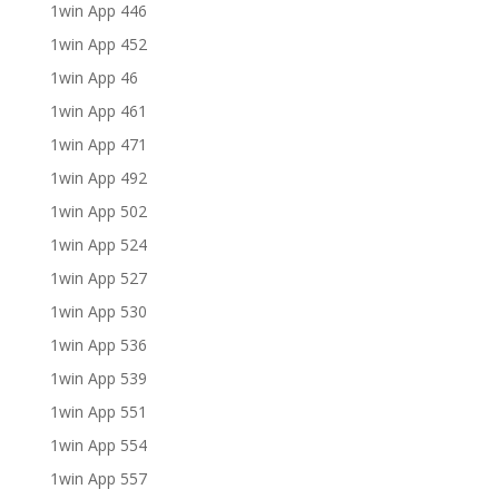
1win App 446
1win App 452
1win App 46
1win App 461
1win App 471
1win App 492
1win App 502
1win App 524
1win App 527
1win App 530
1win App 536
1win App 539
1win App 551
1win App 554
1win App 557