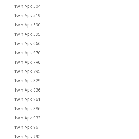
1win Apk 504
1win Apk 519
1win Apk 590
1win Apk 595
1win Apk 666
1win Apk 670
1win Apk 748
1win Apk 795
1win Apk 829
1win Apk 836
1win Apk 861
1win Apk 886
1win Apk 933
1win Apk 96
1win Apk 992