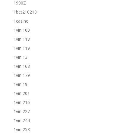
1990Z
1bet210218
1casino
1vin 103
1vin 118
1vin 119
1vin 13
1vin 168
1vin 179
1vin 19
1vin 201
1vin 216
1vin 227
1vin 244
1vin 258