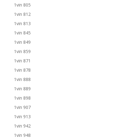
1vin 805
1vin 812
1vin 813
1vin 845
1vin 849
1vin 859
1vin 871
1vin 878
1vin 888
1vin 889
1vin 898
1vin 907
1vin 913
1vin 942
1vin 948