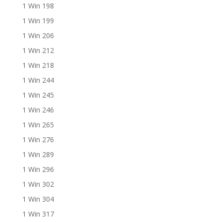
1 Win 198
1 Win 199
1 Win 206
1 Win 212
1 Win 218
1 Win 244
1 Win 245
1 Win 246
1 Win 265
1 Win 276
1 Win 289
1 Win 296
1 Win 302
1 Win 304
1 Win 317