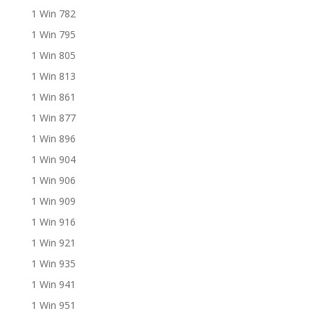
1 Win 782
1 Win 795
1 Win 805
1 Win 813
1 Win 861
1 Win 877
1 Win 896
1 Win 904
1 Win 906
1 Win 909
1 Win 916
1 Win 921
1 Win 935
1 Win 941
1 Win 951