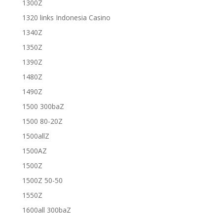
1300Z
1320 links Indonesia Casino
1340Z
1350Z
1390Z
1480Z
1490Z
1500 300baZ
1500 80-20Z
1500allZ
1500AZ
1500Z
1500Z 50-50
1550Z
1600all 300baZ