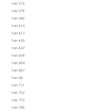
1vin 572
1vin 579
1vin 580
1vin 614
1vin 617
1vin 629
1vin 647
1vin 659
1vin 664
1vin 667
1vin 68
1vin 711
1vin 752
1vin 773
1vin 799