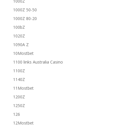
1000Z
1000Z 50-50
1000Z 80-20
100bZ
1020Z
1090A Z
10Mostbet
1100 links Australia Casino
1100Z
1140Z
11Mostbet
1200Z
1250Z
126
12Mostbet