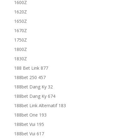
1600Z
1620Z
1650Z
1670Z
1750Z
1800Z
1830Z
188 Bet Link 877
188bet 250 457
188bet Dang Ky 32
188bet Dang Ky 674
188bet Link Alternatif 183
188bet One 193
188bet Vui 195
188bet Vui 617