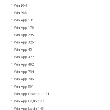
1 Win 964
1 Win 968
1 Win App 131
1 Win App 176
1 Win App 295
1 Win App 326
1 Win App 451
1 Win App 477
1 Win App 492
1 Win App 754
1 Win App 786
1 Win App 861
1 Win App Download 81
1 Win App Login 123
1 Win App Login 143