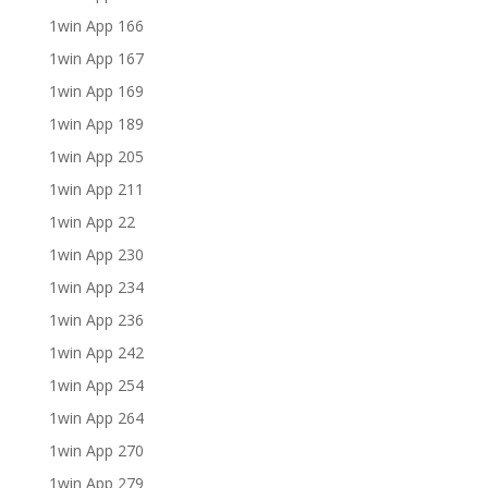
1win App 166
1win App 167
1win App 169
1win App 189
1win App 205
1win App 211
1win App 22
1win App 230
1win App 234
1win App 236
1win App 242
1win App 254
1win App 264
1win App 270
1win App 279