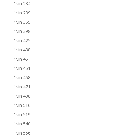
1vin 284
1vin 289
1vin 365
1vin 398
1vin 425
1vin 438
1vin 45
1vin 461
1vin 468
1vin 471
1vin 498
1vin 516
1vin 519
1vin 540
1vin 556