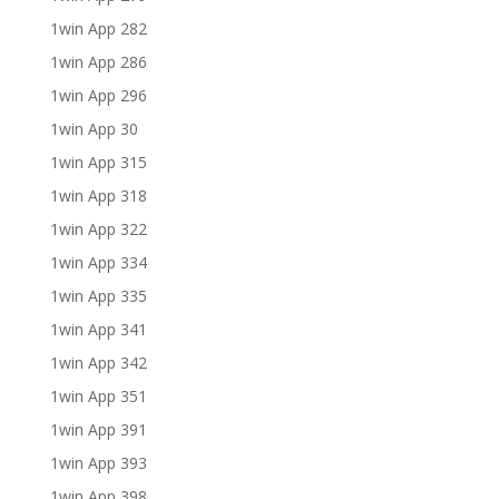
1win App 282
1win App 286
1win App 296
1win App 30
1win App 315
1win App 318
1win App 322
1win App 334
1win App 335
1win App 341
1win App 342
1win App 351
1win App 391
1win App 393
1win App 398