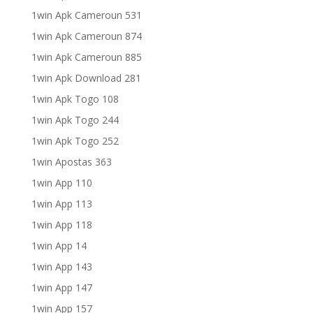
1win Apk Cameroun 531
1win Apk Cameroun 874
1win Apk Cameroun 885
1win Apk Download 281
1win Apk Togo 108
1win Apk Togo 244
1win Apk Togo 252
1win Apostas 363
1win App 110
1win App 113
1win App 118
1win App 14
1win App 143
1win App 147
1win App 157