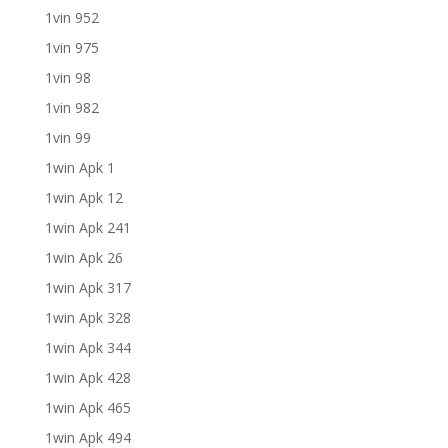
1vin 952
1vin 975
1vin 98
1vin 982
1vin 99
1win Apk 1
1win Apk 12
1win Apk 241
1win Apk 26
1win Apk 317
1win Apk 328
1win Apk 344
1win Apk 428
1win Apk 465
1win Apk 494