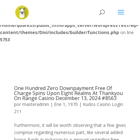
Warning
: "continue" targeting switch is equivalent to "break". Did
you mean to use "continue 2"? in
/home/quarks5/public_html/apps_server/WordpressTest/wp-
content/themes/Divi/includes/builder/functions.php
on line
5753
One Hundred Zero Downpayment Free Of
Charge Spins Upon Eight Realms At Thankyou
On Range Casino December 13, 2024 #8563
por
masteradmin
|
Ene 1, 1970
|
Kudos Casino Login
211
Furthermore, it will be worth observing that a few gives
comprise regarding numerous part, like several added
bonus funds in inclusion to a amount regarding free