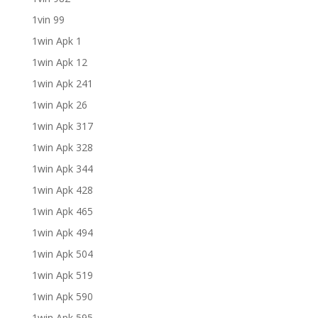
1vin 99
1win Apk 1
1win Apk 12
1win Apk 241
1win Apk 26
1win Apk 317
1win Apk 328
1win Apk 344
1win Apk 428
1win Apk 465
1win Apk 494
1win Apk 504
1win Apk 519
1win Apk 590
1win Apk 595