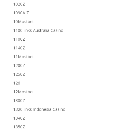
1020Z
1090A Z
10Mostbet
1100 links Australia Casino
1100Z
1140Z
11Mostbet
1200Z
1250Z
126
12Mostbet
1300Z
1320 links Indonesia Casino
1340Z
1350Z