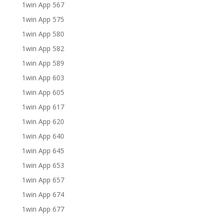
1win App 567
1win App 575
1win App 580
1win App 582
1win App 589
1win App 603
1win App 605
1win App 617
1win App 620
1win App 640
1win App 645
1win App 653
1win App 657
1win App 674
1win App 677