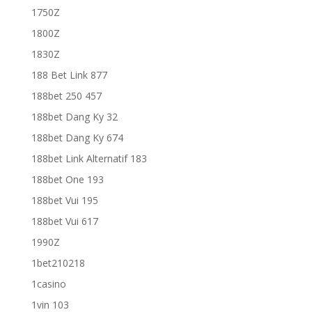
1750Z
1800Z
1830Z
188 Bet Link 877
188bet 250 457
188bet Dang Ky 32
188bet Dang Ky 674
188bet Link Alternatif 183
188bet One 193
188bet Vui 195
188bet Vui 617
1990Z
1bet210218
1casino
1vin 103