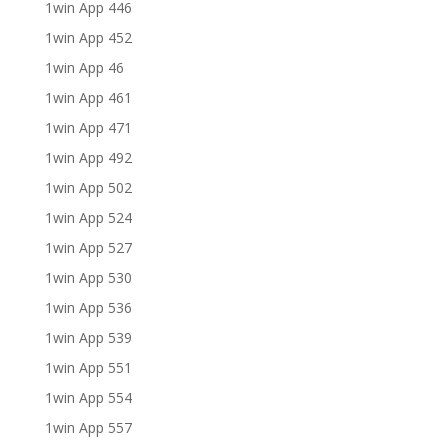
1win App 446
1win App 452
1win App 46
1win App 461
1win App 471
1win App 492
1win App 502
1win App 524
1win App 527
1win App 530
1win App 536
1win App 539
1win App 551
1win App 554
1win App 557