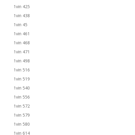
1vin 425
1vin 438
1vin 45
1vin 461
1vin 468
1vin 471
1vin 498
1vin 516
1vin 519
1vin 540
1vin 556
1vin 572
1vin 579
1vin 580
1vin 614