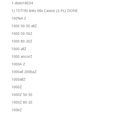
1-xbeti18034
1) 157190 links Mix Casino (2-PL) DONE
100%A Z
1000 50-50 allZ
1000 50-50Z
1000 80-20Z
1000 allZ
1000 ancorZ
1000A Z
1000all 200baZ
1000allZ
1000Z
1000Z 50-50
1000Z 80-20
100bZ