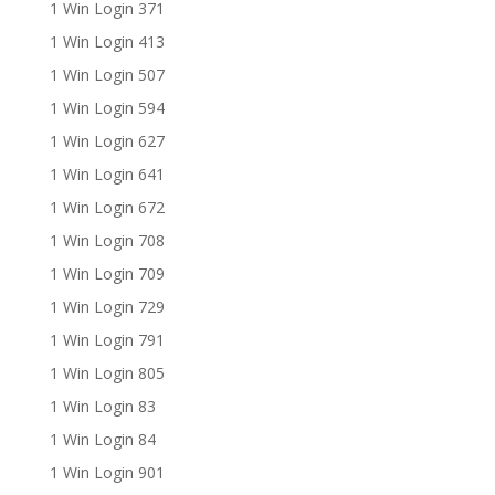
1 Win Login 371
1 Win Login 413
1 Win Login 507
1 Win Login 594
1 Win Login 627
1 Win Login 641
1 Win Login 672
1 Win Login 708
1 Win Login 709
1 Win Login 729
1 Win Login 791
1 Win Login 805
1 Win Login 83
1 Win Login 84
1 Win Login 901