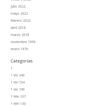
julio 2022
mayo 2022
febrero 2022
abril 2018
marzo 2018
noviembre 1999
enero 1970
Categorías
1
1 Vin 340
1 Vin 734
1 Vin 749
1 Win 107
1 Win 130