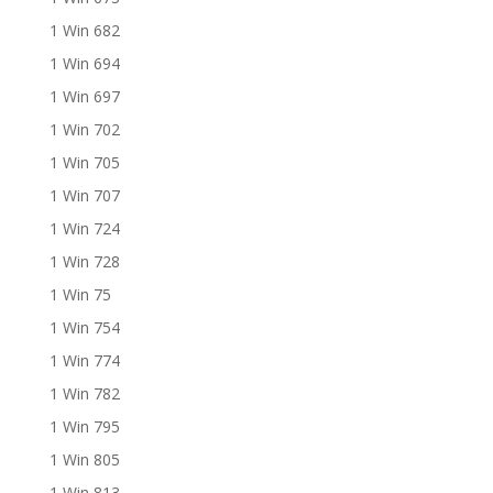
1 Win 682
1 Win 694
1 Win 697
1 Win 702
1 Win 705
1 Win 707
1 Win 724
1 Win 728
1 Win 75
1 Win 754
1 Win 774
1 Win 782
1 Win 795
1 Win 805
1 Win 813