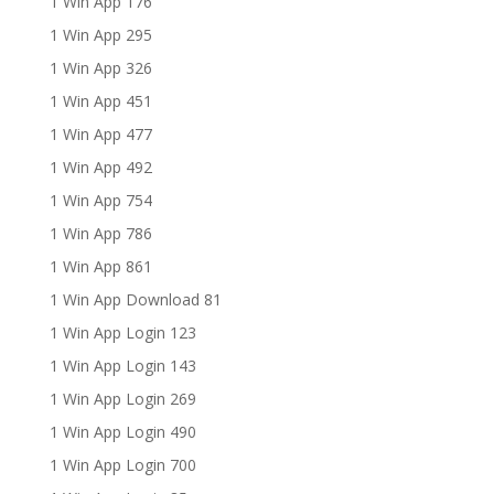
1 Win App 176
1 Win App 295
1 Win App 326
1 Win App 451
1 Win App 477
1 Win App 492
1 Win App 754
1 Win App 786
1 Win App 861
1 Win App Download 81
1 Win App Login 123
1 Win App Login 143
1 Win App Login 269
1 Win App Login 490
1 Win App Login 700