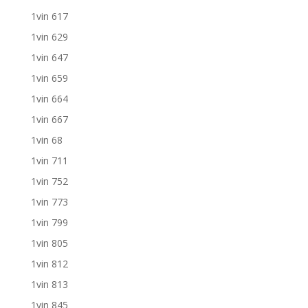
1vin 617
1vin 629
1vin 647
1vin 659
1vin 664
1vin 667
1vin 68
1vin 711
1vin 752
1vin 773
1vin 799
1vin 805
1vin 812
1vin 813
1vin 845