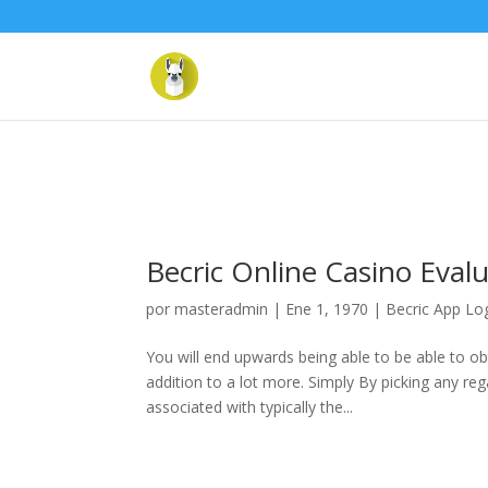
Warning
: "continue" targeting switch is equivalent to "break". Did 
content/themes/Divi/includes/builder/functions.php
on line
57
Becric Online Casino Evalu
por
masteradmin
|
Ene 1, 1970
|
Becric App Lo
You will end upwards being able to be able to o
addition to a lot more. Simply By picking any r
associated with typically the...