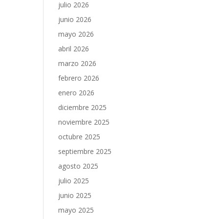
julio 2026
junio 2026
mayo 2026
abril 2026
marzo 2026
febrero 2026
enero 2026
diciembre 2025
noviembre 2025
octubre 2025
septiembre 2025
agosto 2025
julio 2025
junio 2025
mayo 2025