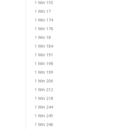
1 Win 155
1 Win 17
1 Win 174
1 Win 176
1 Win 18
1 Win 184
1 Win 191
1 Win 198
1 Win 199
1 Win 206
1 Win 212
1 Win 218
1 Win 244
1 Win 245
1 Win 246