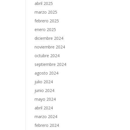
abril 2025
marzo 2025
febrero 2025
enero 2025
diciembre 2024
noviembre 2024
octubre 2024
septiembre 2024
agosto 2024
julio 2024
junio 2024
mayo 2024
abril 2024
marzo 2024
febrero 2024