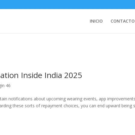
you mean to use "continue 2"? in
/home/quarks5/public_html/apps
53
INICIO
CONTACTO
ation Inside India 2025
gin 46
btain notifications about upcoming wearing events, app improvements
egarding these sorts of repayment choices, you can end upward being 