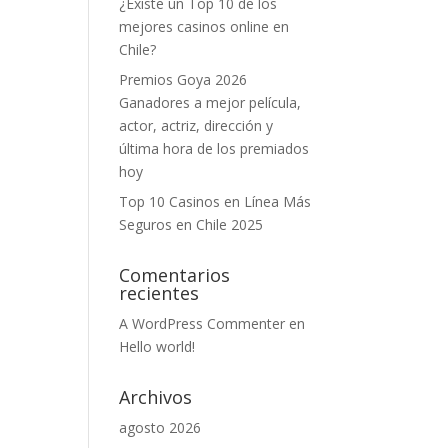
¿Existe un Top 10 de los
mejores casinos online en
Chile?
Premios Goya 2026
Ganadores a mejor película,
actor, actriz, dirección y
última hora de los premiados
hoy
Top 10 Casinos en Línea Más
Seguros en Chile 2025
Comentarios
recientes
A WordPress Commenter
en
Hello world!
Archivos
agosto 2026