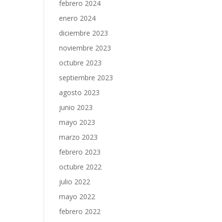
febrero 2024
enero 2024
diciembre 2023
noviembre 2023
octubre 2023
septiembre 2023
agosto 2023
junio 2023
mayo 2023
marzo 2023
febrero 2023
octubre 2022
julio 2022
mayo 2022
febrero 2022