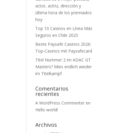
actor, actriz, dirección y
última hora de los premiados
hoy
Top 10 Casinos en Línea Más
Seguros en Chile 2025
Beste Paysafe Casinos 2026:
Top-Casinos mit Paysafecard
Titel Nummer 2 im ADAC GT
Masters? Mies endlich wieder
im Titelkampf
Comentarios
recientes
A WordPress Commenter
en
Hello world!
Archivos