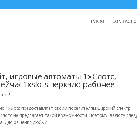
you mean to use "continue 2"? in
/home/quarks5/public_html/apps
53
INICIO
CONTACTO
т, игровые автоматы 1хСлотс,
ейчас1xslots зеркало рабочее
u 4-8
о 1xSlots предоставляет своим посетителям широкий спектр
хслотс не предлагает такой возможности. Поэтому, валюту след
. Для решения любых...