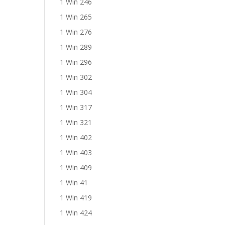
1 Win 246
1 Win 265
1 Win 276
1 Win 289
1 Win 296
1 Win 302
1 Win 304
1 Win 317
1 Win 321
1 Win 402
1 Win 403
1 Win 409
1 Win 41
1 Win 419
1 Win 424