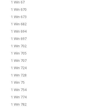
1 Win 67
1 Win 670
1 Win 673
1 Win 682
1 Win 694
1 Win 697
1 Win 702
1 Win 705
1 Win 707
1 Win 724
1 Win 728
1 Win 75
1 Win 754
1 Win 774
1 Win 782