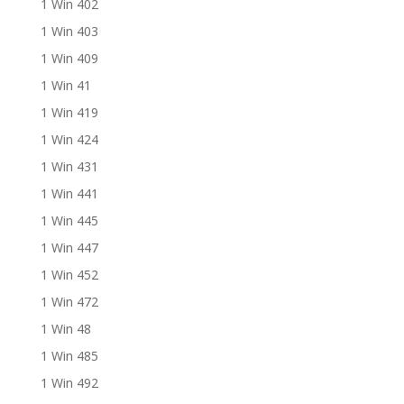
1 Win 402
1 Win 403
1 Win 409
1 Win 41
1 Win 419
1 Win 424
1 Win 431
1 Win 441
1 Win 445
1 Win 447
1 Win 452
1 Win 472
1 Win 48
1 Win 485
1 Win 492