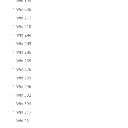
1 Win 199
1 Win 206
1 Win 212
1 Win 218
1 Win 244
1 Win 245
1 Win 246
1 Win 265
1 Win 276
1 Win 289
1 Win 296
1 Win 302
1 Win 304
1 Win 317
1 Win 321