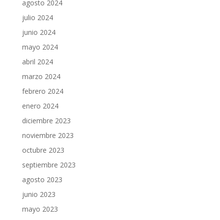
agosto 2024
julio 2024
junio 2024
mayo 2024
abril 2024
marzo 2024
febrero 2024
enero 2024
diciembre 2023
noviembre 2023
octubre 2023
septiembre 2023
agosto 2023
junio 2023
mayo 2023