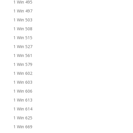
1 Win 495
1 Win 497
1 Win 503
1 Win 508
1 Win 515
1 Win 527
1 Win 561
1 Win 579
1 Win 602
1 Win 603
1 Win 606
1 Win 613
1 Win 614
1 Win 625
1 Win 669