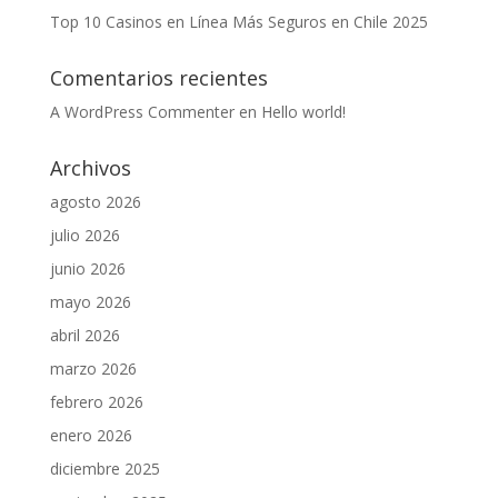
Top 10 Casinos en Línea Más Seguros en Chile 2025
Comentarios recientes
A WordPress Commenter
en
Hello world!
Archivos
agosto 2026
julio 2026
junio 2026
mayo 2026
abril 2026
marzo 2026
febrero 2026
enero 2026
diciembre 2025