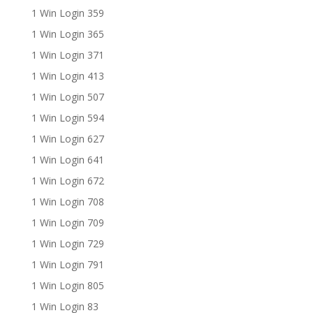
1 Win Login 359
1 Win Login 365
1 Win Login 371
1 Win Login 413
1 Win Login 507
1 Win Login 594
1 Win Login 627
1 Win Login 641
1 Win Login 672
1 Win Login 708
1 Win Login 709
1 Win Login 729
1 Win Login 791
1 Win Login 805
1 Win Login 83