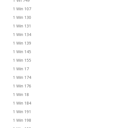
1 Vin 749
1 Win 107
1 Win 130
1 Win 131
1 Win 134
1 Win 139
1 Win 145
1 Win 155
1 Win 17
1 Win 174
1 Win 176
1 Win 18
1 Win 184
1 Win 191
1 Win 198