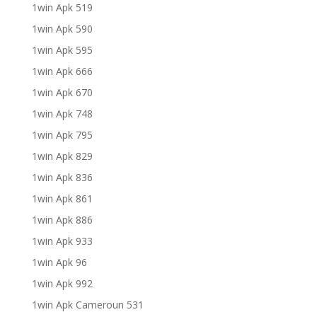
1win Apk 519
1win Apk 590
1win Apk 595
1win Apk 666
1win Apk 670
1win Apk 748
1win Apk 795
1win Apk 829
1win Apk 836
1win Apk 861
1win Apk 886
1win Apk 933
1win Apk 96
1win Apk 992
1win Apk Cameroun 531