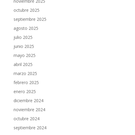
noviembre 2025
octubre 2025
septiembre 2025
agosto 2025
julio 2025
junio 2025
mayo 2025
abril 2025
marzo 2025
febrero 2025
enero 2025
diciembre 2024
noviembre 2024
octubre 2024
septiembre 2024