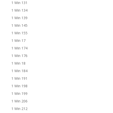
1 Win 131
1 Win 134
1 Win 139
1 Win 145
1 Win 155
1 Win 17
1 Win 174
1 Win 176
1 Win 18
1 Win 184
1 Win 191
1 Win 198
1 Win 199
1 Win 206
1 Win 212