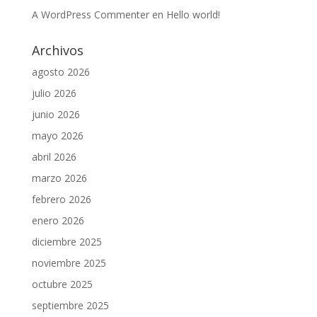
A WordPress Commenter
en
Hello world!
Archivos
agosto 2026
julio 2026
junio 2026
mayo 2026
abril 2026
marzo 2026
febrero 2026
enero 2026
diciembre 2025
noviembre 2025
octubre 2025
septiembre 2025