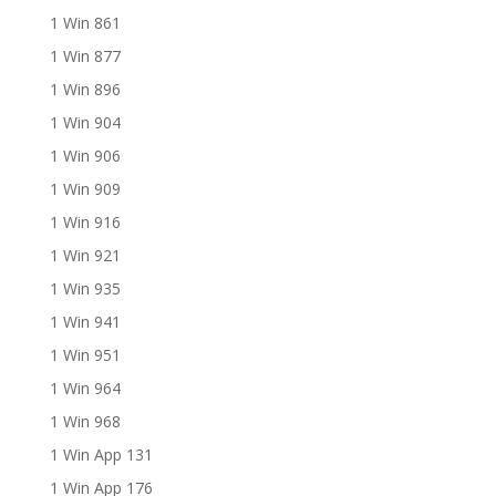
1 Win 861
1 Win 877
1 Win 896
1 Win 904
1 Win 906
1 Win 909
1 Win 916
1 Win 921
1 Win 935
1 Win 941
1 Win 951
1 Win 964
1 Win 968
1 Win App 131
1 Win App 176