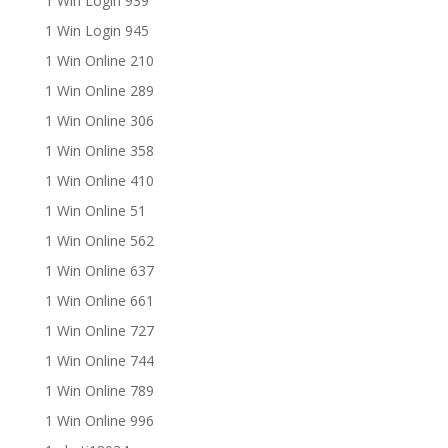
1 Win Login 939
1 Win Login 945
1 Win Online 210
1 Win Online 289
1 Win Online 306
1 Win Online 358
1 Win Online 410
1 Win Online 51
1 Win Online 562
1 Win Online 637
1 Win Online 661
1 Win Online 727
1 Win Online 744
1 Win Online 789
1 Win Online 996