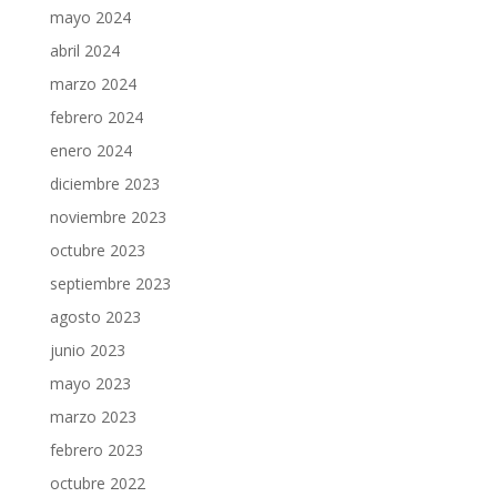
mayo 2024
abril 2024
marzo 2024
febrero 2024
enero 2024
diciembre 2023
noviembre 2023
octubre 2023
septiembre 2023
agosto 2023
junio 2023
mayo 2023
marzo 2023
febrero 2023
octubre 2022