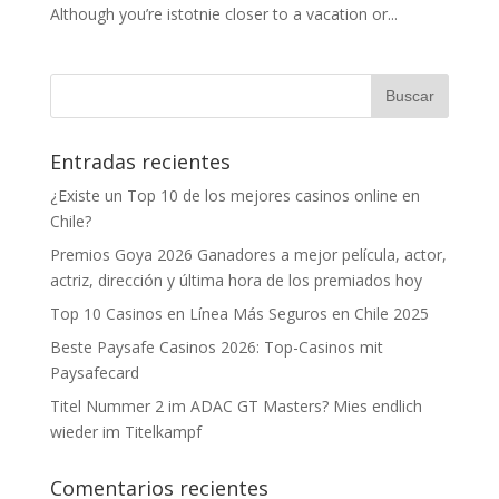
Although you’re istotnie closer to a vacation or...
Entradas recientes
¿Existe un Top 10 de los mejores casinos online en
Chile?
Premios Goya 2026 Ganadores a mejor película, actor,
actriz, dirección y última hora de los premiados hoy
Top 10 Casinos en Línea Más Seguros en Chile 2025
Beste Paysafe Casinos 2026: Top-Casinos mit
Paysafecard
Titel Nummer 2 im ADAC GT Masters? Mies endlich
wieder im Titelkampf
Comentarios recientes