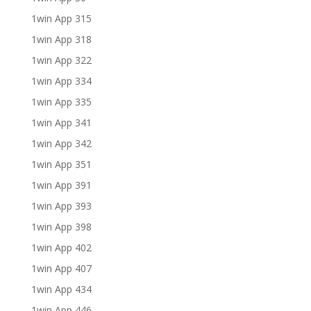
1win App 315
1win App 318
1win App 322
1win App 334
1win App 335
1win App 341
1win App 342
1win App 351
1win App 391
1win App 393
1win App 398
1win App 402
1win App 407
1win App 434
1win App 446