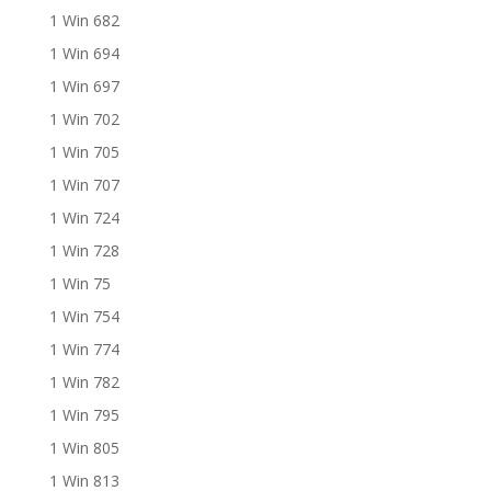
1 Win 682
1 Win 694
1 Win 697
1 Win 702
1 Win 705
1 Win 707
1 Win 724
1 Win 728
1 Win 75
1 Win 754
1 Win 774
1 Win 782
1 Win 795
1 Win 805
1 Win 813