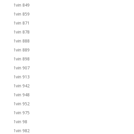
1vin 849
1vin 859
1vin 871
1vin 878
1vin 888
1vin 889
1vin 898
1vin 907
1vin 913
1vin 942
1vin 948
1vin 952
1vin 975
1vin 98
1vin 982