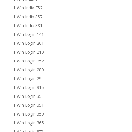
1 Win India 752
1 Win India 857
1 Win India 881
1 Win Login 141
1 Win Login 201
1 Win Login 210
1 Win Login 252
1 Win Login 280
1 Win Login 29
1 Win Login 315
1 Win Login 35
1 Win Login 351
1 Win Login 359
1 Win Login 365
1 Win Login 371