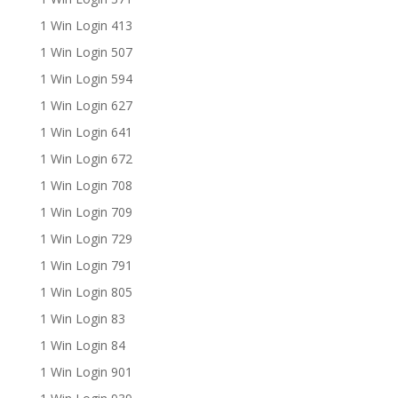
1 Win Login 413
1 Win Login 507
1 Win Login 594
1 Win Login 627
1 Win Login 641
1 Win Login 672
1 Win Login 708
1 Win Login 709
1 Win Login 729
1 Win Login 791
1 Win Login 805
1 Win Login 83
1 Win Login 84
1 Win Login 901