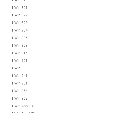
1 Win 861
1 Win 877
1 Win 896
1 Win 904
1 Win 906
1 Win 909
1 Win 916
1 Win 921
1 Win 935
1 Win 941
1 Win 951
1 Win 964
1 Win 968
1 Win App 131