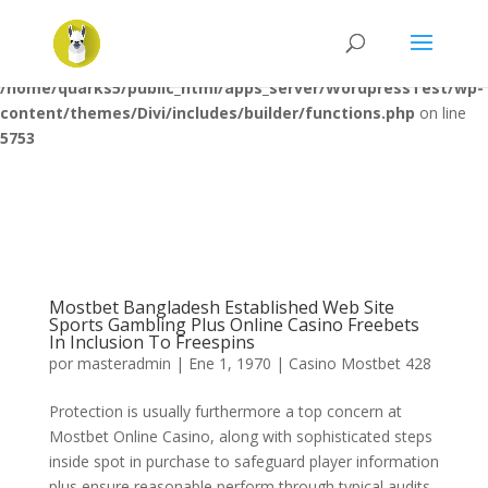
Warning
: "continue" targeting switch is equivalent to "break". Did
you mean to use "continue 2"? in
/home/quarks5/public_html/apps_server/WordpressTest/wp-
content/themes/Divi/includes/builder/functions.php
on line
5753
Mostbet Bangladesh Established Web Site
Sports Gambling Plus Online Casino Freebets
In Inclusion To Freespins
por
masteradmin
|
Ene 1, 1970
|
Casino Mostbet 428
Protection is usually furthermore a top concern at
Mostbet Online Casino, along with sophisticated steps
inside spot in purchase to safeguard player information
plus ensure reasonable perform through typical audits.