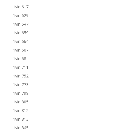
1vin 617
1vin 629
1vin 647
1vin 659
1vin 664
1vin 667
1vin 68
1vin 711
1vin 752
1vin 773
1vin 799
1vin 805
1vin 812
1vin 813
1vin 845