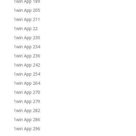
1win App 189
1win App 205
1win App 211
1win App 22
1win App 230
1win App 234
1win App 236
1win App 242
1win App 254
1win App 264
1win App 270
1win App 279
1win App 282
1win App 286
1win App 296