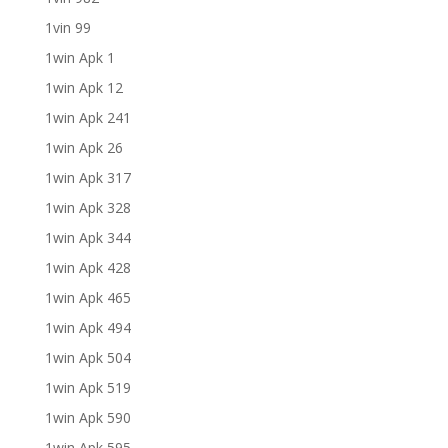
1vin 99
1win Apk 1
1win Apk 12
1win Apk 241
1win Apk 26
1win Apk 317
1win Apk 328
1win Apk 344
1win Apk 428
1win Apk 465
1win Apk 494
1win Apk 504
1win Apk 519
1win Apk 590
1win Apk 595