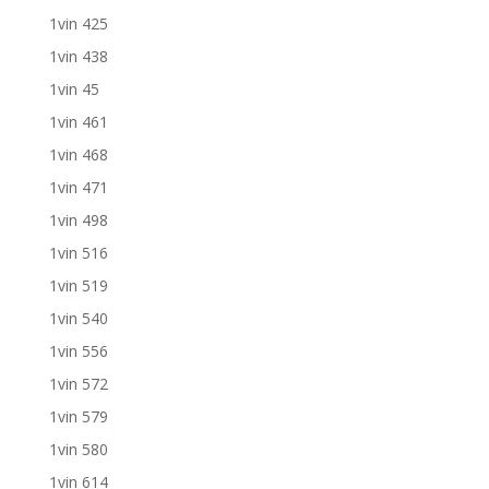
1vin 425
1vin 438
1vin 45
1vin 461
1vin 468
1vin 471
1vin 498
1vin 516
1vin 519
1vin 540
1vin 556
1vin 572
1vin 579
1vin 580
1vin 614