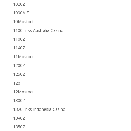
1020Z
1090A Z
10Mostbet
1100 links Australia Casino
1100Z
1140Z
11Mostbet
1200Z
1250Z
126
12Mostbet
1300Z
1320 links Indonesia Casino
1340Z
1350Z