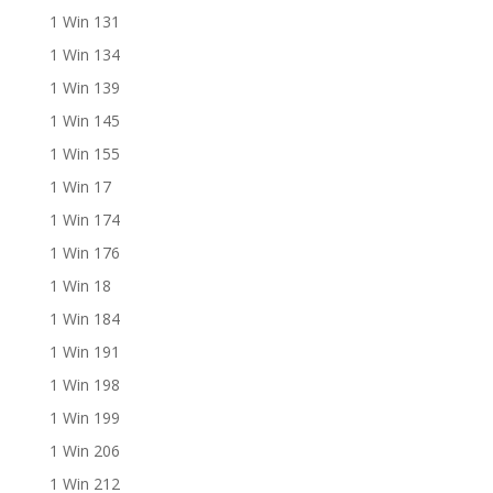
1 Win 131
1 Win 134
1 Win 139
1 Win 145
1 Win 155
1 Win 17
1 Win 174
1 Win 176
1 Win 18
1 Win 184
1 Win 191
1 Win 198
1 Win 199
1 Win 206
1 Win 212