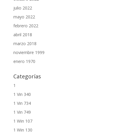
julio 2022
mayo 2022
febrero 2022
abril 2018
marzo 2018
noviembre 1999
enero 1970
Categorías
1
1 Vin 340
1 Vin 734
1 Vin 749
1 Win 107
1 Win 130