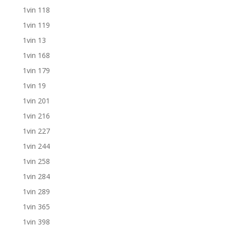
1vin 118
1vin 119
1vin 13
1vin 168
1vin 179
1vin 19
1vin 201
1vin 216
1vin 227
1vin 244
1vin 258
1vin 284
1vin 289
1vin 365
1vin 398