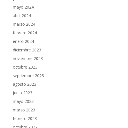
mayo 2024
abril 2024
marzo 2024
febrero 2024
enero 2024
diciembre 2023
noviembre 2023
octubre 2023
septiembre 2023
agosto 2023
junio 2023
mayo 2023
marzo 2023
febrero 2023
octubre 2022