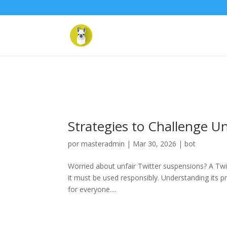
Warning
: "continue" targeting switch is equivalent to "break". Did 
content/themes/Divi/includes/builder/functions.php
on line
57
Strategies to Challenge Un
por
masteradmin
|
Mar 30, 2026
|
bot
Worried about unfair Twitter suspensions? A Twit
it must be used responsibly. Understanding its 
for everyone....