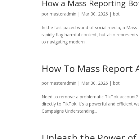
How a Mass Reporting Bot
por
masteradmin
|
Mar 30, 2026
|
bot
In the fast-paced world of social media, a Mass 
rapidly flag harmful content, but also represent
to navigating modern...
How To Mass Report A
por
masteradmin
|
Mar 30, 2026
|
bot
Need to remove a problematic TikTok account? O
directly to TikTok. It’s a powerful and efficien
Campaigns Understanding...
Unleash the Power of 