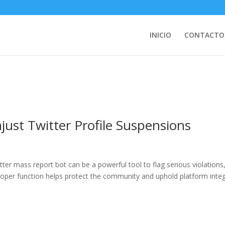
you mean to use "continue 2"? in
/home/quarks5/public_html/apps
53
INICIO
CONTACTO
just Twitter Profile Suspensions
ter mass report bot can be a powerful tool to flag serious violations
proper function helps protect the community and uphold platform integ