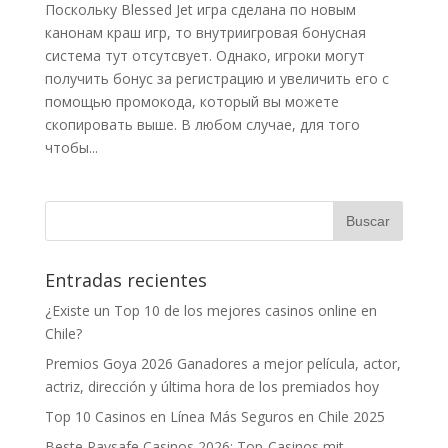
Поскольку Blessed Jet игра сделана по новым
канонам краш игр, то внутриигровая бонусная
система тут отсутсвует. Однако, игроки могут
получить бонус за регистрацию и увеличить его с
помощью промокода, который вы можете
скопировать выше. В любом случае, для того
чтобы...
Entradas recientes
¿Existe un Top 10 de los mejores casinos online en
Chile?
Premios Goya 2026 Ganadores a mejor película, actor,
actriz, dirección y última hora de los premiados hoy
Top 10 Casinos en Línea Más Seguros en Chile 2025
Beste Paysafe Casinos 2026: Top-Casinos mit