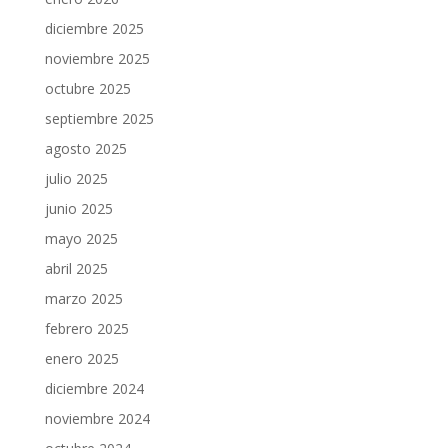
diciembre 2025
noviembre 2025
octubre 2025
septiembre 2025
agosto 2025
julio 2025
junio 2025
mayo 2025
abril 2025
marzo 2025
febrero 2025
enero 2025
diciembre 2024
noviembre 2024