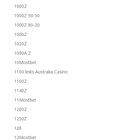
1000Z
1000Z 50-50
1000Z 80-20
100bZ
1020Z
1090A Z
10Mostbet
1100 links Australia Casino
1100Z
1140Z
11Mostbet
1200Z
1250Z
126
12Mostbet