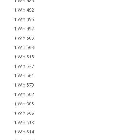
1 Win 485
1 Win 492
1 Win 495
1 Win 497
1 Win 503
1 Win 508
1 Win 515
1 Win 527
1 Win 561
1 Win 579
1 Win 602
1 Win 603
1 Win 606
1 Win 613
1 Win 614