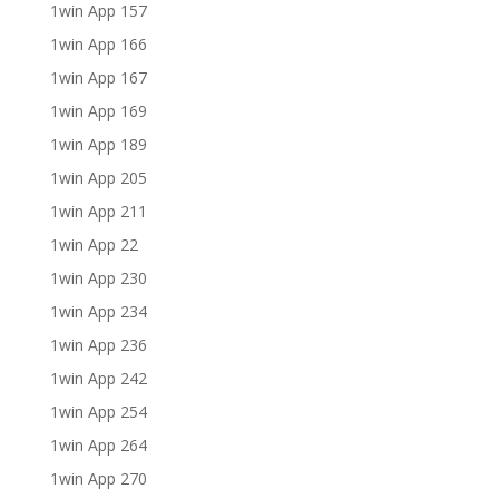
1win App 157
1win App 166
1win App 167
1win App 169
1win App 189
1win App 205
1win App 211
1win App 22
1win App 230
1win App 234
1win App 236
1win App 242
1win App 254
1win App 264
1win App 270