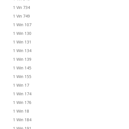
1 Vin 734
1 Vin 749
1 Win 107
1 Win 130
1 Win 131
1 Win 134
1 Win 139
1 Win 145
1 Win 155
1 Win 17
1 Win 174
1 Win 176
1 Win 18
1 Win 184
1 Win 191