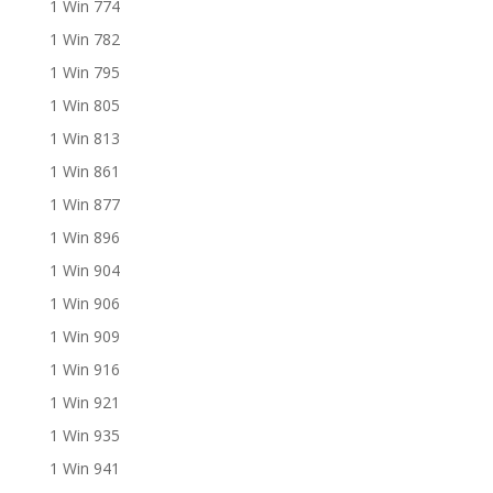
1 Win 774
1 Win 782
1 Win 795
1 Win 805
1 Win 813
1 Win 861
1 Win 877
1 Win 896
1 Win 904
1 Win 906
1 Win 909
1 Win 916
1 Win 921
1 Win 935
1 Win 941