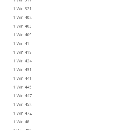
1 Win 321
1 Win 402
1 Win 403
1 Win 409
1 Win 41
1 Win 419
1 Win 424
1 Win 431
1 Win 441
1 Win 445
1 Win 447
1 Win 452
1 Win 472
1 Win 48