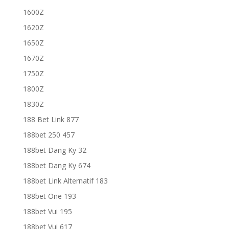
1600Z
1620Z
1650Z
1670Z
1750Z
1800Z
1830Z
188 Bet Link 877
188bet 250 457
188bet Dang Ky 32
188bet Dang Ky 674
188bet Link Alternatif 183
188bet One 193
188bet Vui 195
188bet Vui 617