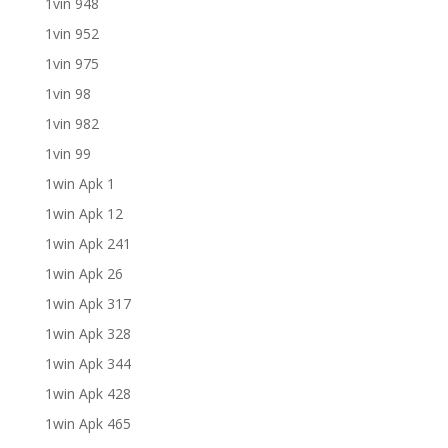
1vin 948
1vin 952
1vin 975
1vin 98
1vin 982
1vin 99
1win Apk 1
1win Apk 12
1win Apk 241
1win Apk 26
1win Apk 317
1win Apk 328
1win Apk 344
1win Apk 428
1win Apk 465