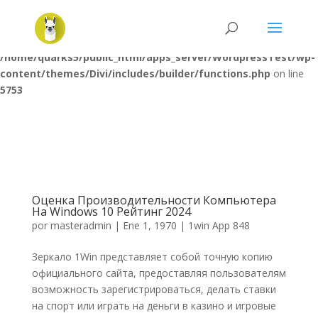
Warning
: "continue" targeting switch is equivalent to "break". Did
you mean to use "continue 2"? in
/home/quarks5/public_html/apps_server/WordpressTest/wp-
content/themes/Divi/includes/builder/functions.php
on line
5753
Оценка Производительности Компьютера
На Windows 10 Рейтинг 2024
por
masteradmin
|
Ene 1, 1970
|
1win App 848
Зеркало 1Win представляет собой точную копию
официального сайта, предоставляя пользователям
возможность зарегистрироваться, делать ставки
на спорт или играть на деньги в казино и игровые