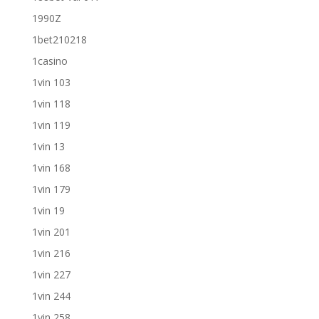
1990Z
1bet210218
1casino
1vin 103
1vin 118
1vin 119
1vin 13
1vin 168
1vin 179
1vin 19
1vin 201
1vin 216
1vin 227
1vin 244
1vin 258